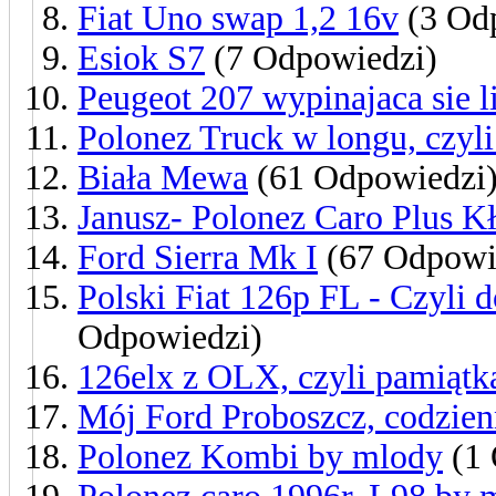
Fiat Uno swap 1,2 16v
(3 Od
Esiok S7
(7 Odpowiedzi)
Peugeot 207 wypinajaca sie l
Polonez Truck w longu, czyli
Biała Mewa
(61 Odpowiedzi
Janusz- Polonez Caro Plus K
Ford Sierra Mk I
(67 Odpowi
Polski Fiat 126p FL - Czyli d
Odpowiedzi)
126elx z OLX, czyli pamiątk
Mój Ford Proboszcz, codzie
Polonez Kombi by mlody
(1 