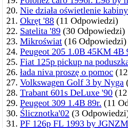
Polonez caro 1996r. L98 by 
Nie działa oświetlenie kabiny 
Okręt '88
(11 Odpowiedzi)
Satelita '89
(30 Odpowiedzi)
Mikroświat
(16 Odpowiedzi)
Peugeot 205 1.0B 45KM 4B 9
Fiat 125p pickup na poduszk
łada niva proszę o pomoc
(12
Volkswagen Golf 3 by Nyga
Trabant 601s DeLuxe '90
(12
Peugeot 309 1.4B 89r.
(11 Od
Ślicznotka'02
(3 Odpowiedzi
PF 126p FL 1993 by JGNZ