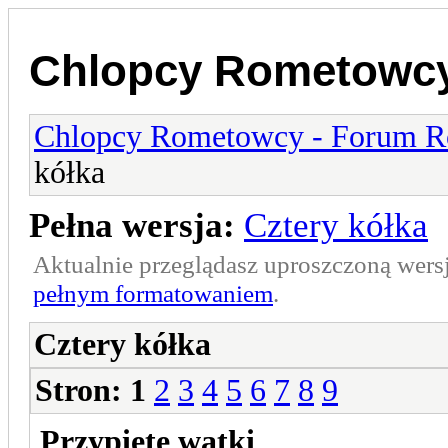
Chlopcy Rometowcy
Chlopcy Rometowcy - Forum R
kółka
Pełna wersja:
Cztery kółka
Aktualnie przeglądasz uproszczoną wers
pełnym formatowaniem
.
Cztery kółka
Stron:
1
2
3
4
5
6
7
8
9
Przypięte wątki