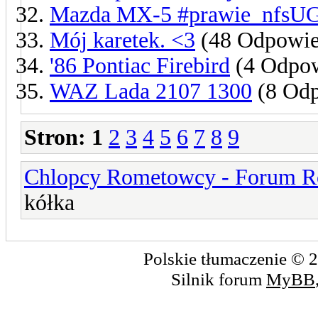
Mazda MX-5 #prawie_nfsU
Mój karetek. <3
(48 Odpowie
'86 Pontiac Firebird
(4 Odpow
WAZ Lada 2107 1300
(8 Odp
Stron:
1
2
3
4
5
6
7
8
9
Chlopcy Rometowcy - Forum R
kółka
Polskie tłumaczenie ©
Silnik forum
MyBB