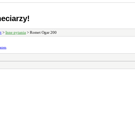
eciarzy!
t
>
Inne pytania
> Romet Ogar 200
aniem
.