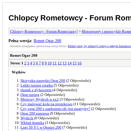
Chlopcy Rometowcy - Forum Rom
Chlopcy Rometowcy - Forum Romeciarzy!
>
Motorowery i motocykle Rome
Pełna wersja:
Romet Ogar 200
Aktualnie przeglądasz uproszczoną wersję forum.
Kliknij tutaj, by zobaczyć wersję z pełnym formatow
Romet Ogar 200
Stron:
1
2
3
4
5
6
7
8
9
10
11
12
13
14
15
16
Wątków
Skrzynka narzędzi Ogar 200
(2 Odpowiedzi)
Lekki tuning ogarka
(5 Odpowiedzi)
tłumik z dyfuzorem
(4 Odpowiedzi)
Ogar tuning
(2 Odpowiedzi)
Metrowy Wydech w ex2
(3 Odpowiedzi)
Czy malować koła na proszkowo
(11 Odpowiedzi)
Czy ogar 200 z zapłonem cdi jest awaryjny?
(2 Odpowiedzi)
Ogar 200 naprawa
(0 Odpowiedzi)
Wydech
(0 Odpowiedzi)
Wkład tłumika
(3 Odpowiedzi)
Lagi 50 T-1 w Ogarze 200
(7 Odpowiedzi)