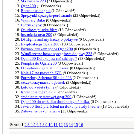
Skrzynia w 223
(7 Odpowiedzi)
Ogar 200
(1 Odpowiedź)
Romet nie ciagnie
(1 Odpowiedź)
Sprężynki sprzęgła-porównanie
(23 Odpowiedzi)
Wymiary Baku
(0 Odpowiedzi)
Licznik typy
(8 Odpowiedzi)
Obudowa puszka filtra
(18 Odpowiedzi)
Instrukcja ogar 200
(8 Odpowiedzi)
Dźwignia zmiany haczy o pokrywe
(0 Odpowiedzi)
Eksploatacja Ogara 200
(103 Odpowiedzi)
Poznań- szukam speca Ogar 200
(0 Odpowiedzi)
Współczesne kosze sprzęgłowe do jawy 223
(6 Odpowiedzi)
Ogar 200 Deluxe jest coś takiego ?
(18 Odpowiedzi)
Pompka do Ogara 200
(3 Odpowiedzi)
Odbudowa ogara 200 od zera.
(8 Odpowiedzi)
Koła 17' na piastach ZZR
(9 Odpowiedzi)
Potrzebny Schemat Silnika 223
(2 Odpowiedzi)
szczękotrzymacz / bębenek
(3 Odpowiedzi)
koło od kadeta tylne
(4 Odpowiedzi)
Romet nie ciągnie
(3 Odpowiedzi)
średnica rury sterowej ogar 200
(1 Odpowiedź)
Ogar 200 do wkładku tłumika pytań kilka.
(6 Odpowiedzi)
Jawa 50 ilość pierścieni na tłoku, prawdy i teorie.
(13 Odpowiedzi)
Zalewanie baku na zime
(15 Odpowiedzi)
Stron:
1
2
3
4
5
6
7
8
9
10
11
12
13
14
15
16