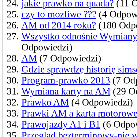
jakie prawko na quada?
(11 O
czy to mozliwe ???
(4 Odpow
AM od 2014 roku?
(180 Odp
Wszystko odnośnie Wymian
Odpowiedzi)
AM
(7 Odpowiedzi)
Gdzie sprawdzę historię sim
Program-prawko 2013
(7 Od
Wymiana karty na AM
(29 O
Prawko AM
(4 Odpowiedzi)
Prawki AM a karta motorow
Prawojazdy A1 i B1
(6 Odpow
Przegląd bezterminowy-nie 