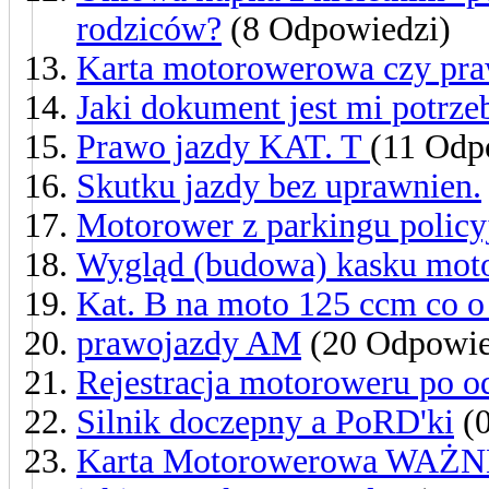
rodziców?
(8 Odpowiedzi)
Karta motorowerowa czy pra
Jaki dokument jest mi potrz
Prawo jazdy KAT. T
(11 Odp
Skutku jazdy bez uprawnien.
Motorower z parkingu policy
Wygląd (budowa) kasku moto
Kat. B na moto 125 ccm co o
prawojazdy AM
(20 Odpowie
Rejestracja motoroweru po o
Silnik doczepny a PoRD'ki
(0
Karta Motorowerowa WAŻ