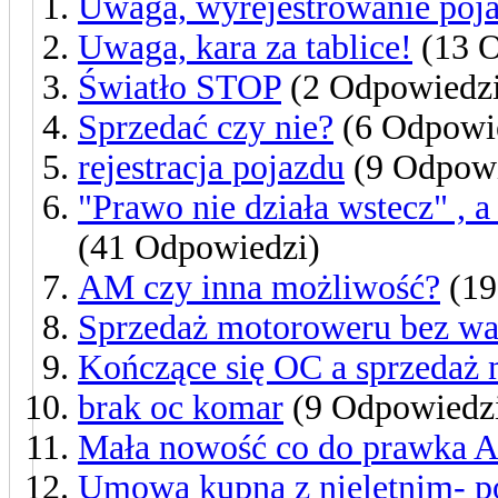
Uwaga, wyrejestrowanie poj
Uwaga, kara za tablice!
(13 O
Światło STOP
(2 Odpowiedzi
Sprzedać czy nie?
(6 Odpowi
rejestracja pojazdu
(9 Odpowi
"Prawo nie działa wstecz" ,
(41 Odpowiedzi)
AM czy inna możliwość?
(19
Sprzedaż motoroweru bez wa
Kończące się OC a sprzedaż
brak oc komar
(9 Odpowiedz
Mała nowość co do prawka 
Umowa kupna z nieletnim- p