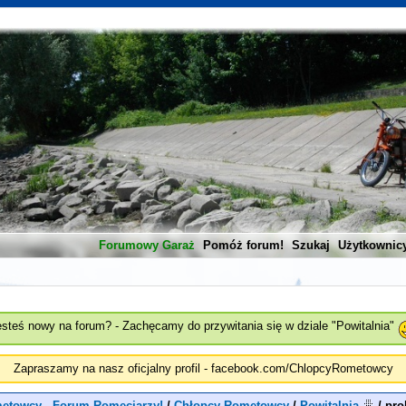
Forumowy Garaż
Pomóż forum!
Szukaj
Użytkownic
esteś nowy na forum? - Zachęcamy do przywitania się w dziale "Powitalnia"
Zapraszamy na nasz oficjalny profil - facebook.com/ChlopcyRometowcy
etowcy - Forum Romeciarzy!
/
Chłopcy Rometowcy
/
Powitalnia
/
pro