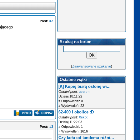
Post:
#2
ającego
Szukaj na forum
(
Zaawansowane szukanie
)
Ostatnie wątki
[K] Kupię białą osłonę wi...
Ostatni post:
usertm
Dzisiaj 18:11:22
»
Odpowiedzi: 0
»
Wyświetleń: 22
62-400 i okolice :D
Ostatni post:
Xekot
Dzisiaj 11:22:03
Post:
#3
»
Odpowiedzi: 1
»
Wyświetleń: 1616
Czy koła od tandema różni...