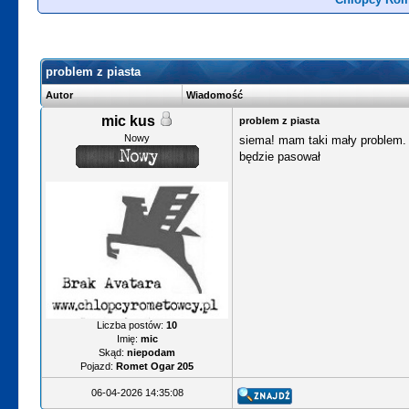
problem z piasta
Autor
Wiadomość
mic kus
problem z piasta
Nowy
siema! mam taki mały problem. 
będzie pasował
Liczba postów:
10
Imię:
mic
Skąd:
niepodam
Pojazd:
Romet Ogar 205
06-04-2026 14:35:08