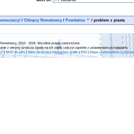
Skocz do:
omeciarzy!
/
Chłopcy Rometowcy
/
Powitalnia
/
problem z piasta
Rometowcy, 2010 - 2026. Wszelkie prawa zastrzeżone.
tanie z witryny oznacza zgodę na ich zapis i odczyt zgodnie z ustawieniami przeglądarki.
y!
|
Wróć do góry
|
Wróć do forów
|
Wersja bez grafiki
|
RSS
|
Mapa użytkowników
|
Lista b