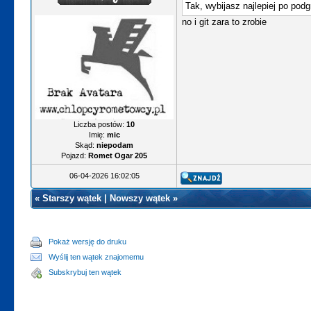
Tak, wybijasz najlepiej po pod
no i git zara to zrobie
Liczba postów:
10
Imię:
mic
Skąd:
niepodam
Pojazd:
Romet Ogar 205
06-04-2026 16:02:05
«
Starszy wątek
|
Nowszy wątek
»
Pokaż wersję do druku
Wyślij ten wątek znajomemu
Subskrybuj ten wątek