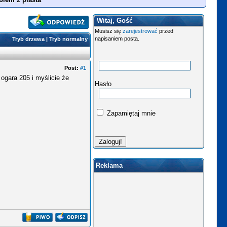
Witaj, Gość
Musisz się
zarejestrować
przed
napisaniem posta.
Tryb drzewa
|
Tryb normalny
Post:
#1
ogara 205 i myślicie że
Hasło
Zapamiętaj mnie
Reklama