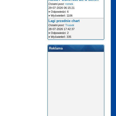
Ostatni post:
romek
29-07-2026 06:15:21
»
Odpowiedzi: 6
»
Wyświetleń: 1106
Lagi przednie chart
Ostatni post:
Trusek
28-07-2026 17:42:37
»
Odpowiedzi: 2
»
Wyświetleń: 335
Reklama