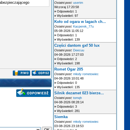
 zabezpieczającego
Ostatni post:
usertm
Wczoraj 17:20:58
»
Odpowiedzi: 1
»
Wyświetleń: 97
Koło od ogara w lagach ch...
Ostatni post:
Kacperek_77u
05-08-2026 11:05:12
»
Odpowiedzi: 1
»
Wyświetleń: 139
Części dantom gxf 50 lux
Ostatni post:
Deecuu
04-08-2026 17:27:03
»
Odpowiedzi: 2
»
Wyświetleń: 198
Romet Ogar 205
Ostatni post:
młody rometowiec
04-08-2026 10:01:48
»
Odpowiedzi: 0
»
Wyświetleń: 135
Silnik dezamet 023 bierze...
Ostatni post:
tomqh
04-08-2026 08:28:14
»
Odpowiedzi: 3
»
Wyświetleń: 281
Siemka
Ostatni post:
młody rometowiec
03-08-2026 23:18:53