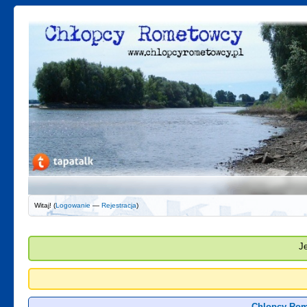
Witaj! (
Logowanie
—
Rejestracja
)
J
Chlopcy Rom