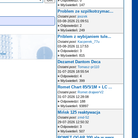
»
Odpowiedzi: 0
»
Wyświetleń: 147
Problem ze szpilkotrzymac...
Ostatni post:
joozek
03-08-2026 21:09:51
»
Odpowiedzi: 2
»
Wyświetleń: 249
Priblem z wybijaniem tule...
Ostatni post:
Kacperek_77u
03-08-2026 11:17:53
»
Odpowiedzi: 3
anów
»
Wyświetleń: 815
Dezamet Dantom Deca
Ostatni post:
Tomasz-pr110
31-07-2026 18:55:54
»
Odpowiedzi: 4
»
Wyświetleń: 399
Romet Chart 85/5/1M + LC ...
Ostatni post:
Romet drajwerV2
31-07-2026 12:28:08
»
Odpowiedzi: 188
»
Wyświetleń: 93897
Mińsk 125 reaktywacja
Ostatni post:
zmd-52
29-07-2026 12:50:32
»
Odpowiedzi: 3
»
Wyświetleń: 507
ROMET OGAR 200 ale w wers...