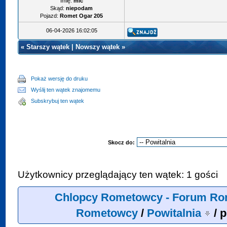
Imię:
mic
Skąd:
niepodam
Pojazd:
Romet Ogar 205
06-04-2026 16:02:05
«
Starszy wątek
|
Nowszy wątek
»
Pokaż wersję do druku
Wyślij ten wątek znajomemu
Subskrybuj ten wątek
Skocz do:
Użytkownicy przeglądający ten wątek: 1 gości
Chlopcy Rometowcy - Forum Ro
Rometowcy
/
Powitalnia
/
p