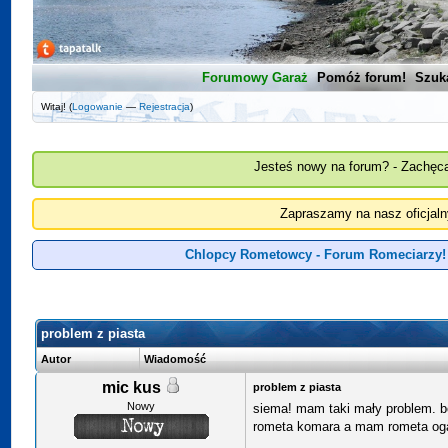
Forumowy Garaż
Pomóż forum!
Szuk
Witaj! (
Logowanie
—
Rejestracja
)
Jesteś nowy na forum? - Zachęca
Zapraszamy na nasz oficjal
Chlopcy Rometowcy - Forum Romeciarzy!
problem z piasta
Autor
Wiadomość
mic kus
problem z piasta
Nowy
siema! mam taki mały problem. b
rometa komara a mam rometa ogar