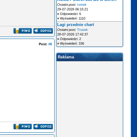
Ostatni post:
romek
29-07-2026 06:15:21
»
Odpowiedzi: 6
»
Wyświetleń: 1110
Lagi przednie chart
Ostatni post:
Trusek
28-07-2026 17:42:37
»
Odpowiedzi: 2
»
Wyświetleń: 336
Post:
#6
Reklama