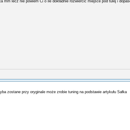
ka mm lecz nie powiem Ci o ile dokładnie rozwiercić miejsce pod tulej i dopa
hyba zostane przy oryginale może zrobie tuning na podstawie artykułu Sałka