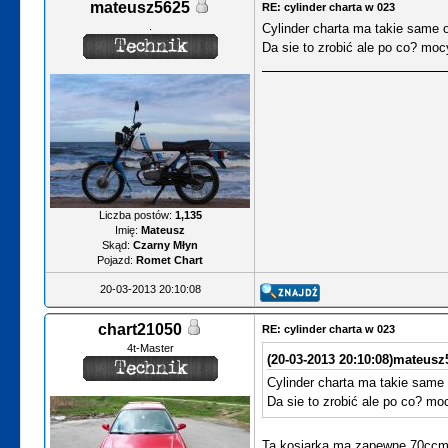
mateusz5625
RE: cylinder charta w 023
.
Cylinder charta ma takie same o
Da sie to zrobić ale po co? moc
Liczba postów:
1,135
Imię:
Mateusz
Skąd:
Czarny Młyn
Pojazd:
Romet Chart
20-03-2013 20:10:08
chart21050
RE: cylinder charta w 023
4t-Master
(20-03-2013 20:10:08)
mateusz5
Cylinder charta ma takie same 
Da sie to zrobić ale po co? mo
Ta kosiarka ma zapewne 70cc