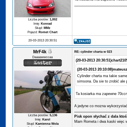
Liczba postów:
1,002
Imię:
Konrad
Skąd:
MMz
Pojazd:
Romet Chart
20-03-2013 20:30:51
MrF4k
RE: cylinder charta w 023
Daaaawwccaa
(20-03-2013 20:30:51)
chart210
(20-03-2013 20:10:08)
mateusz
Cylinder charta ma takie same 
simsona. Da sie to zrobić ale
Ta kosiarka ma zapewne 70c
A jedyne co mozna wykorzystać z
Liczba postów:
5,136
Pisk opon słychać z dala ktoś 
Imię:
Karol
Mam Rometa i dwa kaski więc wy
Skąd:
Kamienna Wola