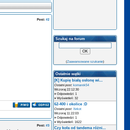
Post:
#2
Szukaj na forum
(
Zaawansowane szukanie
)
Ostatnie wątki
[K] Kupię białą osłonę wi...
Ostatni post:
komarek54
Wczoraj 22:12:30
»
Odpowiedzi: 1
»
Wyświetleń: 32
62-400 i okolice :D
Ostatni post:
Xekot
Wczoraj 11:22:03
»
Odpowiedzi: 1
»
Wyświetleń: 1622
Post:
#3
Czy koła od tandema różni...