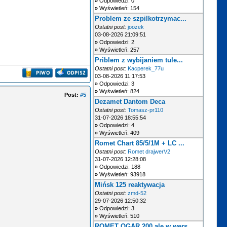
»
Odpowiedzi: 0
»
Wyświetleń: 154
Problem ze szpilkotrzymac...
Ostatni post:
joozek
03-08-2026 21:09:51
»
Odpowiedzi: 2
»
Wyświetleń: 257
Priblem z wybijaniem tule...
Ostatni post:
Kacperek_77u
03-08-2026 11:17:53
»
Odpowiedzi: 3
»
Wyświetleń: 824
Post:
#5
Dezamet Dantom Deca
Ostatni post:
Tomasz-pr110
31-07-2026 18:55:54
»
Odpowiedzi: 4
»
Wyświetleń: 409
Romet Chart 85/5/1M + LC ...
Ostatni post:
Romet drajwerV2
31-07-2026 12:28:08
»
Odpowiedzi: 188
»
Wyświetleń: 93918
Mińsk 125 reaktywacja
Ostatni post:
zmd-52
29-07-2026 12:50:32
»
Odpowiedzi: 3
»
Wyświetleń: 510
ROMET OGAR 200 ale w wers...