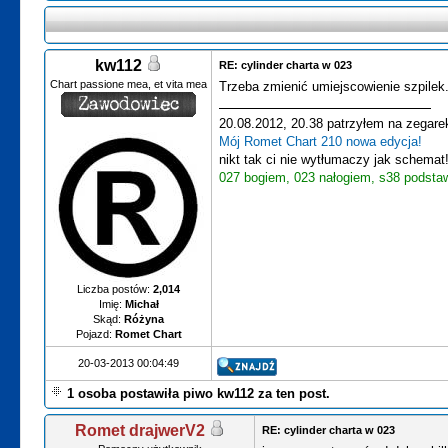
kw112
RE: cylinder charta w 023
Chart passione mea, et vita mea
Trzeba zmienić umiejscowienie szpilek
20.08.2012, 20.38 patrzyłem na zegare
Mój Romet Chart 210 nowa edycja!
nikt tak ci nie wytłumaczy jak schemat
027 bogiem, 023 nałogiem, s38 podsta
Liczba postów:
2,014
Imię:
Michał
Skąd:
Różyna
Pojazd:
Romet Chart
20-03-2013 00:04:49
1 osoba postawiła piwo kw112 za ten post.
Romet drajwerV2
RE: cylinder charta w 023