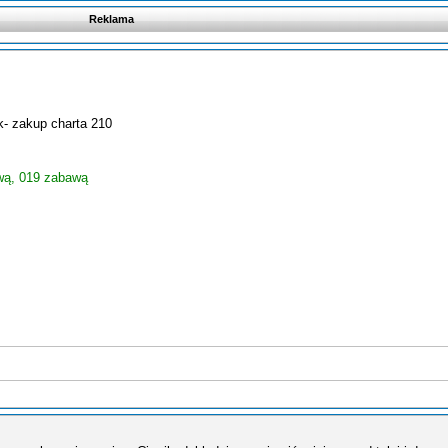
Reklama
.
k- zakup charta 210
!
wą, 019 zabawą