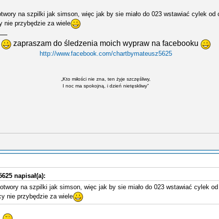
twory na szpilki jak simson, więc jak by sie miało do 023 wstawiać cylek od c
y nie przybędzie za wiele
zapraszam do śledzenia moich wypraw na facebooku
http://www.facebook.com/chartbymateusz5625
„Kto miłości nie zna, ten żyje szczęśliwy,
I noc ma spokojną, i dzień nietęskliwy”
625 napisał(a):
otwory na szpilki jak simson, więc jak by sie miało do 023 wstawiać cylek od 
cy nie przybędzie za wiele
m