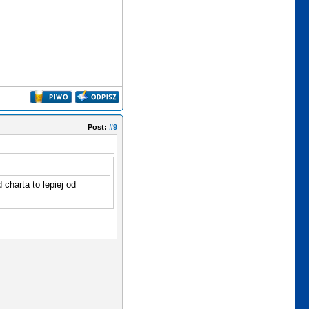
Post:
#9
charta to lepiej od