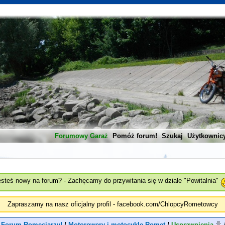
Forumowy Garaż
Pomóż forum!
Szukaj
Użytkownic
esteś nowy na forum? - Zachęcamy do przywitania się w dziale "Powitalnia"
Zapraszamy na nasz oficjalny profil - facebook.com/ChlopcyRometowcy
 Forum Romeciarzy!
/
Motorowery i motocykle Romet
/
Usprawnienia