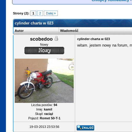
Strony (2):
1
2
Dalej »
cylinder charta w 023
Autor
Wiadomość
scobedoo
cylinder charta w 023
Nowy
witam. jestem nowy na forum, ma
Liczba postów:
94
Imię:
kamil
Skąd:
raciąż
Pojazd:
Romet 50-T-1
19-03-2013 23:53:56