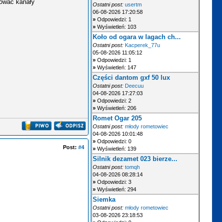
sować kanały
Ostatni post:
usertm
06-08-2026 17:20:58
»
Odpowiedzi: 1
»
Wyświetleń: 103
Koło od ogara w lagach ch...
Ostatni post:
Kacperek_77u
05-08-2026 11:05:12
»
Odpowiedzi: 1
»
Wyświetleń: 147
Części dantom gxf 50 lux
Ostatni post:
Deecuu
04-08-2026 17:27:03
»
Odpowiedzi: 2
»
Wyświetleń: 206
Romet Ogar 205
Ostatni post:
młody rometowiec
04-08-2026 10:01:48
»
Odpowiedzi: 0
Post:
#4
»
Wyświetleń: 139
Silnik dezamet 023 bierze...
Ostatni post:
tomqh
04-08-2026 08:28:14
»
Odpowiedzi: 3
»
Wyświetleń: 294
Siemka
Ostatni post:
młody rometowiec
03-08-2026 23:18:53