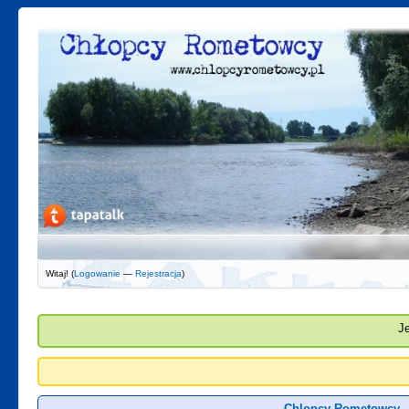
Witaj! (
Logowanie
—
Rejestracja
)
J
Chlopcy Rometowcy -