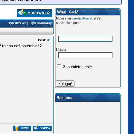
Witaj, Gość
Musisz się
zarejestrować
przed
napisaniem posta.
Tryb drzewa
|
Tryb normalny
Post:
#1
? trzeba coś przerabiać?
Hasło
Zapamiętaj mnie
Reklama