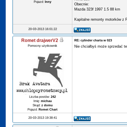
Pojazd:
Inny
Obecnie:
Mazda 323f 1997 1.5 88 km
Kapitalne remonty motorków z 
20-03-2013 16:01:22
Romet drajwerV2
RE: cylinder charta w 023
Pomocny użytkownik
Nie chciałbyś może sprzedać te
Liczba postów:
242
Imię:
michau
Skąd:
z domu
Pojazd:
Romet Chart
20-03-2013 19:38:41