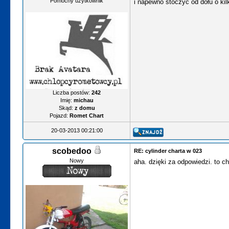
Pomocny użytkownik
i napewno stoczyć od dołu o kil
Liczba postów:
242
Imię:
michau
Skąd:
z domu
Pojazd:
Romet Chart
20-03-2013 00:21:00
scobedoo
RE: cylinder charta w 023
Nowy
aha. dzięki za odpowiedzi. to c