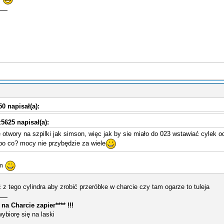
50 napisał(a):
5625 napisał(a):
otwory na szpilki jak simson, więc jak by sie miało do 023 wstawiać cylek od 
 po co? mocy nie przybędzie za wiele
cm
 tego cylindra aby zrobić przeróbke w charcie czy tam ogarze to tuleja
na Charcie zapier**** !!!
biorę się na laski