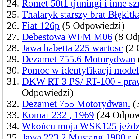
Romet 50t1 tjuningi i inne s
Thalaryk starszy brat Błękitk
Fiat 126p
(5 Odpowiedzi)
Debestowa WFM M06
(8 Od
Jawa babetta 225 wartosc
(2 
Dezamet 755.6 Motorydwan
Pomoc w identyfikacji model
DKW RT 3 PS/ RT-100 - pra
Odpowiedzi)
Dezamet 755 Motorydwan.
(
Komar 232 , 1969
(24 Odpow
Wkońcu moja WSK125 jeździ
Jawa 223.2 Mustang 1980 r.
(