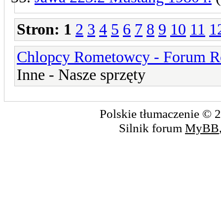
Stron:
1
2
3
4
5
6
7
8
9
10
11
1
Chlopcy Rometowcy - Forum R
Inne - Nasze sprzęty
Polskie tłumaczenie ©
Silnik forum
MyBB