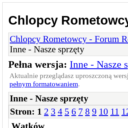
Chlopcy Rometowcy
Chlopcy Rometowcy - Forum R
Inne - Nasze sprzęty
Pełna wersja:
Inne - Nasze 
Aktualnie przeglądasz uproszczoną wers
pełnym formatowaniem
.
Inne - Nasze sprzęty
Stron:
1
2
3
4
5
6
7
8
9
10
11
1
Wątków