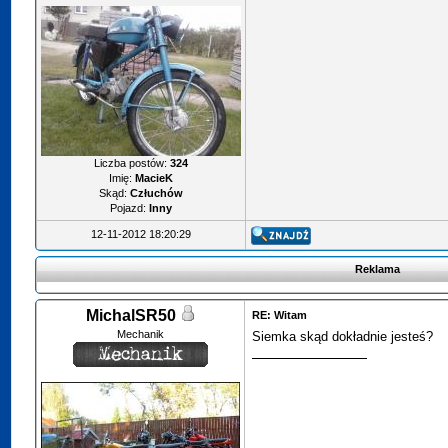
Liczba postów:
324
Imię:
MacieK
Skąd:
Człuchów
Pojazd:
Inny
12-11-2012 18:20:29
Reklama
MichalSR50
RE: Witam
Mechanik
Siemka skąd dokładnie jesteś?