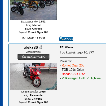
Liczba postów:
1,541
Imię:
Michał
Skąd:
Otwock
Pojazd:
Romet Ogar 205
12-11-2012 19:13:31
alek736
RE: Witam
Zawodowiec
I co kupiłeś tego T-1 ???
Pojazdy:
-
Romet Ogar 205
-
TGB 101s Orion
-
Honda CBR 125r
-
Volkswagen Golf IV Highline
Liczba postów:
2,935
Imię:
Aleksander
Skąd:
Gniezno
Pojazd:
Romet Ogar 205