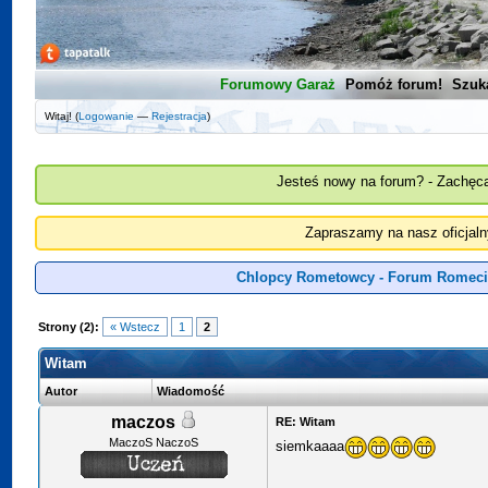
Forumowy Garaż
Pomóż forum!
Szuk
Witaj! (
Logowanie
—
Rejestracja
)
Jesteś nowy na forum? - Zachęca
Zapraszamy na nasz oficjal
Chlopcy Rometowcy - Forum Romeci
Strony (2):
« Wstecz
1
2
Witam
Autor
Wiadomość
maczos
RE: Witam
MaczoS NaczoS
siemkaaaa