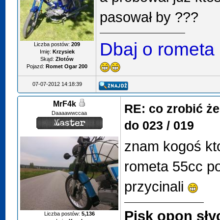
pasował by ???
Dbaj o rometa
Liczba postów:
209
Imię:
Krzysiek
Skąd:
Złotów
Pojazd:
Romet Ogar 200
07-07-2012 14:18:39
MrF4k
RE: co zrobić ż
Daaaawwccaa
do 023 / 019
znam kogoś kto
rometa 55cc po 
przycinali
Pisk opon sły
Liczba postów:
5,136