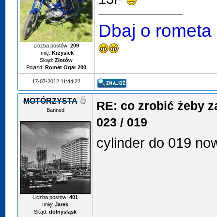
Dbaj o rometa
Liczba postów:
209
Imię:
Krzysiek
Skąd:
Złotów
Pojazd:
Romet Ogar 200
17-07-2012 11:44:22
MOTÓRZYSTA
RE: co zrobić żeby z
Banned
023 / 019
cylinder do 019 no
Liczba postów:
401
Imię:
Jarek
Skąd:
dolnysląsk