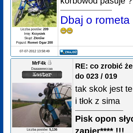
korbowód pasuje ?
Dbaj o rometa
Liczba postów:
209
Imię:
Krzysiek
Skąd:
Złotów
Pojazd:
Romet Ogar 200
07-07-2012 13:58:49
MrF4k
RE: co zrobić ż
Daaaawwccaa
do 023 / 019
tak skok jest t
i tłok z sima
Pisk opon sły
zapier**** !!!
Liczba postów:
5,136