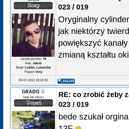
023 / 019
Oryginalny cylinde
jak niektórzy twier
powiększyć kanały
zmianą kształtu ok
Liczba postów:
79
Imię:
Jakub
Skąd:
Lublin, Lubartów
Pojazd:
Inny
09-07-2012 19:22:30
GRADO
RE: co zrobić żeby 
byle nie mixol !
023 / 019
bede szukał orgina
13F