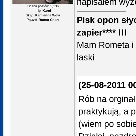
napisałem wyż
Liczba postów:
5,136
Imię:
Karol
Skąd:
Kamienna Wola
Pisk opon sły
Pojazd:
Romet Chart
zapier**** !!!
Mam Rometa i d
laski
(25-08-2011 0
Rób na orginał
praktykują, a 
(wiem po sobie