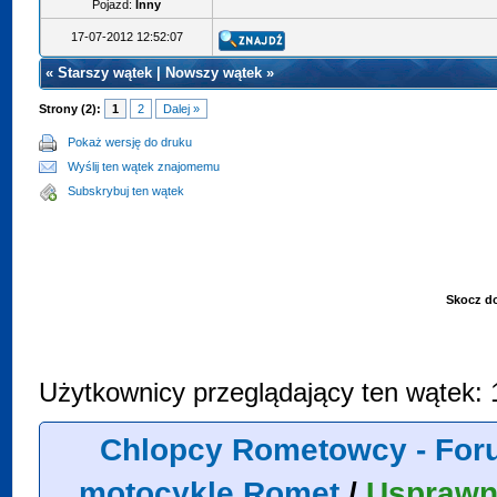
Pojazd:
Inny
17-07-2012 12:52:07
«
Starszy wątek
|
Nowszy wątek
»
Strony (2):
1
2
Dalej »
Pokaż wersję do druku
Wyślij ten wątek znajomemu
Subskrybuj ten wątek
Skocz d
Użytkownicy przeglądający ten wątek: 
Chlopcy Rometowcy - For
motocykle Romet
/
Usprawn