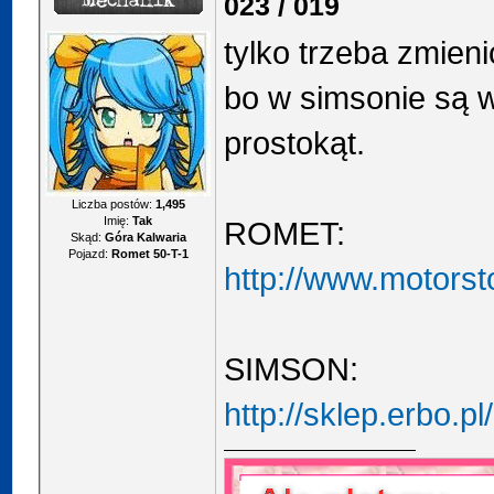
023 / 019
tylko trzeba zmieni
bo w simsonie są w
prostokąt.
Liczba postów:
1,495
Imię:
Tak
ROMET:
Skąd:
Góra Kalwaria
Pojazd:
Romet 50-T-1
http://www.motorst
SIMSON:
http://sklep.erbo.pl