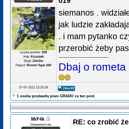
019
siemanos . widział
jak ludzie zakładaj
. i mam pytanko czy
przerobić żeby pa
Liczba postów:
209
Imię:
Krzysiek
Skąd:
Złotów
Dbaj o rometa
Pojazd:
Romet Ogar 200
07-07-2012 12:25:26
1 osoba postawiła piwo GRADO za ten post.
MrF4k
RE: co zrobić ż
Daaaawwccaa