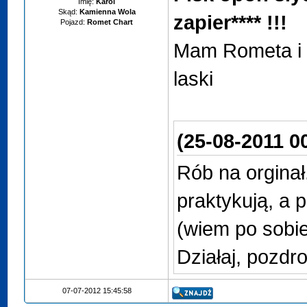
Imię:
Karol
Skąd:
Kamienna Wola
zapier**** !!!
Pojazd:
Romet Chart
Mam Rometa i d
laski
(25-08-2011 0
Rób na orginał
praktykują, a 
(wiem po sobie
Działaj, pozdro
07-07-2012 15:45:58