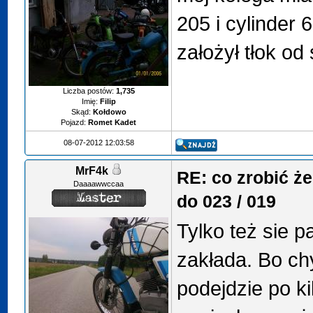
205 i cylinder 6
założył tłok od
Liczba postów:
1,735
Imię:
Filip
Skąd:
Kołdowo
Pojazd:
Romet Kadet
08-07-2012 12:03:58
MrF4k
RE: co zrobić ż
Daaaawwccaa
do 023 / 019
Tylko też sie p
zakłada. Bo ch
podejdzie po ki