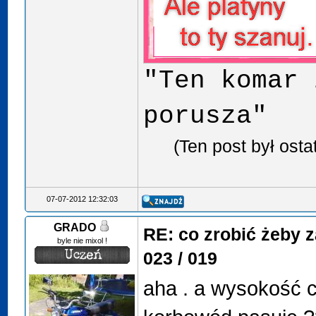
"Ten komar 
porusza"
(Ten post był ost
07-07-2012 12:32:03
GRADO
RE: co zrobić żeby 
byle nie mixol !
023 / 019
aha . a wysokość cy