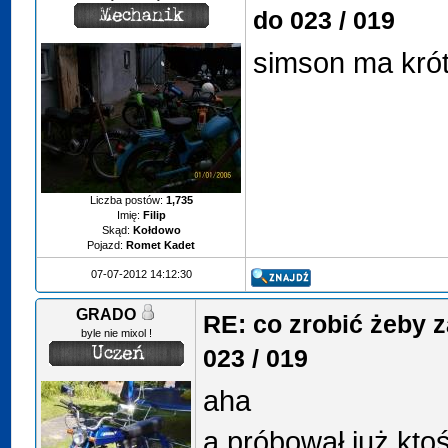
do 023 / 019
simson ma krót
Liczba postów:
1,735
Imię:
Filip
Skąd:
Kołdowo
Pojazd:
Romet Kadet
07-07-2012 14:12:30
GRADO
RE: co zrobić żeby 
byle nie mixol !
023 / 019
aha
a próbował już kto