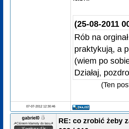
(25-08-2011 0
Rób na orginał
praktykują, a 
(wiem po sobie
Działaj, pozdro
(Ten pos
07-07-2012 12:30:46
gabriel0
RE: co zrobić żeby 
☭Ciśniem klamoty do lasu☭