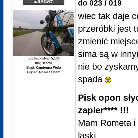
do 023 / 019
wiec tak daje 
przeróbki jest 
zmienić miejsc
sima są w innym
Liczba postów:
5,136
Imię:
Karol
nie bo zyskamy
Skąd:
Kamienna Wola
Pojazd:
Romet Chart
spada
Pisk opon sły
zapier**** !!!
Mam Rometa i d
laski