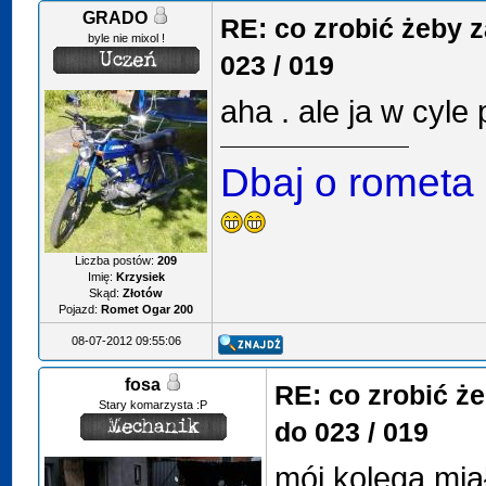
GRADO
RE: co zrobić żeby 
byle nie mixol !
023 / 019
aha . ale ja w cyle 
Dbaj o rometa
Liczba postów:
209
Imię:
Krzysiek
Skąd:
Złotów
Pojazd:
Romet Ogar 200
08-07-2012 09:55:06
fosa
RE: co zrobić ż
Stary komarzysta :P
do 023 / 019
mój kolega mi