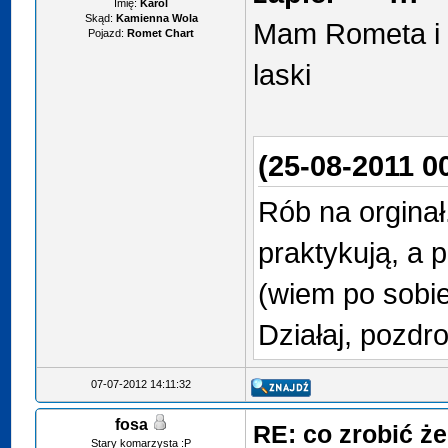
Imię:
Karol
Skąd:
Kamienna Wola
Mam Rometa i d
Pojazd:
Romet Chart
laski
(25-08-2011 0
Rób na orginał
praktykują, a 
(wiem po sobie
Działaj, pozdro
07-07-2012 14:11:32
fosa
RE: co zrobić ż
Stary komarzysta :P