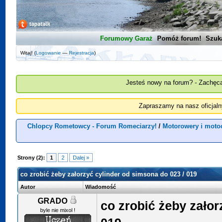
Forumowy Garaż
Pomóż forum!
Szuk
Witaj! (
Logowanie
—
Rejestracja
)
Jesteś nowy na forum? - Zachęca
Zapraszamy na nasz oficjal
Chlopcy Rometowcy - Forum Romeciarzy!
/
Motorowery i moto
Strony (2):
1
2
Dalej »
co zrobić żeby załorzyć cylinder od simsona do 023 / 019
Autor
Wiadomość
GRADO
co zrobić żeby załor
byle nie mixol !