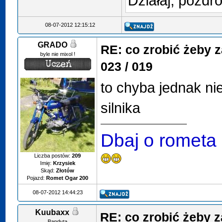
Działaj, pozdro
08-07-2012 12:15:12
GRADO
RE: co zrobić żeby 
byle nie mixol !
023 / 019
to chyba jednak ni
silnika
Dbaj o rometa
Liczba postów:
209
Imię:
Krzysiek
Skąd:
Złotów
Pojazd:
Romet Ogar 200
08-07-2012 14:44:23
Kuubaxx
RE: co zrobić żeby 
Bandyta