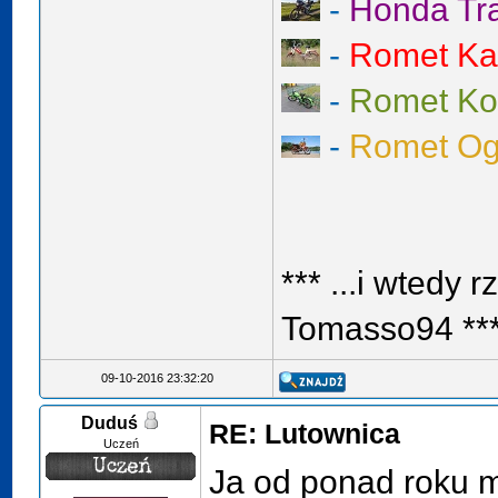
-
Honda Tr
-
Romet Ka
-
Romet K
-
Romet Og
*** ...i wtedy r
Tomasso94 **
09-10-2016 23:32:20
Duduś
RE: Lutownica
Uczeń
Ja od ponad roku 