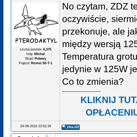
No czytam, ZDZ t
oczywiście, sierm
przekonuje, ale ja
między wersją 1
Liczba postów:
6,375
Temperatura grotu
Imię:
Michał
Skąd:
Puławy
Pojazd:
Romet 50-T-1
jedynie w 125W je
Co to zmienia?
KLIKNIJ TU
OPŁACENIU
24-09-2016 23:52:39