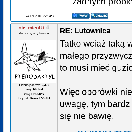
żadnych probl
24-09-2016 22:54:33
nie_mientki
RE: Lutownica
Pomocny użytkownik
Tatko wciąż taką w
małego przyzwycz
to musi mieć guzic
Liczba postów:
6,375
Więc oporówki ni
Imię:
Michał
Skąd:
Puławy
Pojazd:
Romet 50-T-1
uwagę, tym bardzi
się nie bawię.