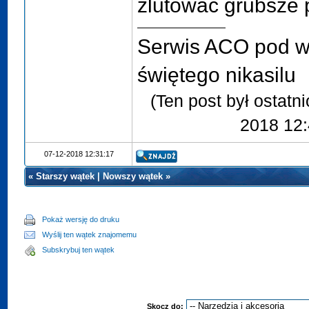
zlutować grubsze 
Serwis ACO pod 
świętego nikasilu
(Ten post był ostatn
2018 12:
07-12-2018 12:31:17
«
Starszy wątek
|
Nowszy wątek
»
Pokaż wersję do druku
Wyślij ten wątek znajomemu
Subskrybuj ten wątek
Skocz do: