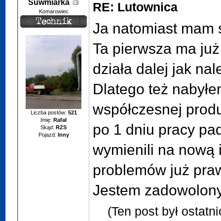
Suwmiarka
RE: Lutownica
Komarowiec
Ja natomiast mam s
Ta pierwsza ma już
działa dalej jak na
Dlatego też nabyłe
współczesnej produk
Liczba postów:
521
Imię:
Rafał
po 1 dniu pracy pa
Skąd:
RZS
Pojazd:
Inny
wymienili na nową i
problemów już praw
Jestem zadowolony 
(Ten post był ostatn