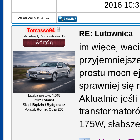
2016 10:3
25-09-2016 10:31:37
Tomasso94
RE: Lutownica
Przebiegły Administrator :D
im więcej waci
przyjemniejsz
prostu mocniej
sprawniej się
Aktualnie jeśli
Liczba postów:
4,048
Imię:
Tomasz
Skąd:
Będzin / Bydgoszcz
transformato
Pojazd:
Romet Ogar 200
175W, słabsze