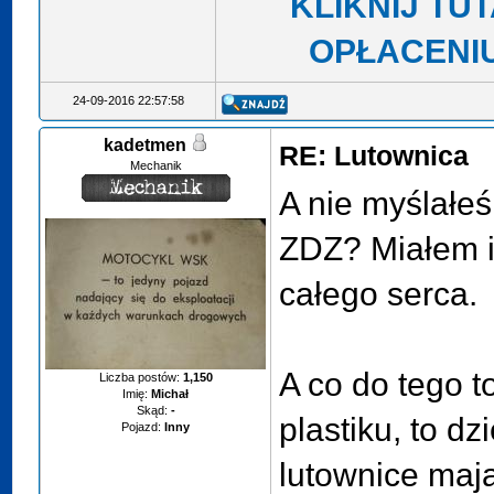
KLIKNIJ TU
OPŁACENIU
24-09-2016 22:57:58
kadetmen
RE: Lutownica
Mechanik
A nie myślałeś
ZDZ? Miałem i
całego serca.
A co do tego t
Liczba postów:
1,150
Imię:
Michał
Skąd:
-
plastiku, to dz
Pojazd:
Inny
lutownice maj