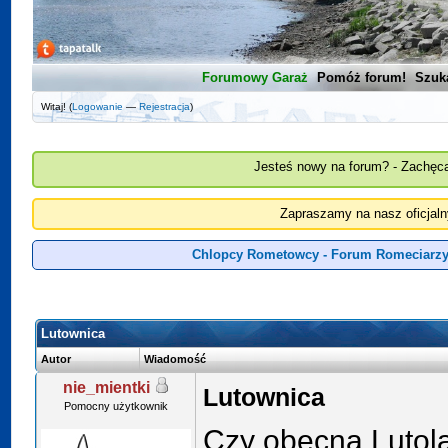
Forumowy Garaż
Pomóż forum!
Szuk
Witaj! (
Logowanie
—
Rejestracja
)
Jesteś nowy na forum? - Zachęca
Zapraszamy na nasz oficjal
Chlopcy Rometowcy - Forum Romeciarzy
Lutownica
Autor
Wiadomość
nie_mientki
Lutownica
Pomocny użytkownik
Czy obecna Lutola