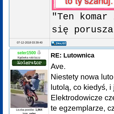
"Ten komar 
się porusza
07-12-2018 03:39:40
seler1500
RE: Lutownica
Kątówka robi bzzz
Ave.
Niestety nowa lutol
lutolą, co kiedyś, i
Elektrodowicze cz
te egzemplarze, cz
Liczba postów:
1,964
Imię:
seler