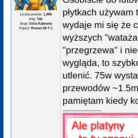
płytkach używam 
Liczba postów:
1,495
Imię:
Tak
wydaje mi się że c
Skąd:
Góra Kalwaria
Pojazd:
Romet 50-T-1
wyższych "wataża
"przegrzewa" i ni
wygląda, to szybko 
utlenić. 75w wyst
przewodów ~1.5mm 
pamiętam kiedy k