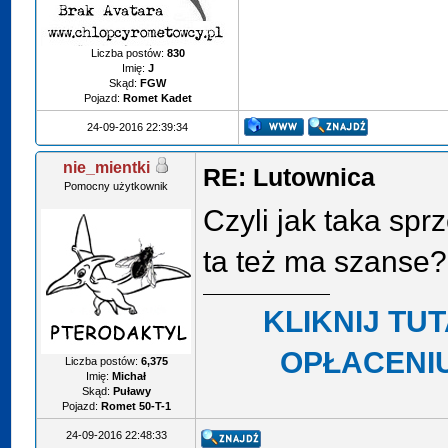
Liczba postów:
830
Imię:
J
Skąd:
FGW
Pojazd:
Romet Kadet
24-09-2016 22:39:34
nie_mientki
RE: Lutownica
Pomocny użytkownik
Czyli jak taka sprz
ta też ma szanse?
KLIKNIJ TU
OPŁACENIU
Liczba postów:
6,375
Imię:
Michał
Skąd:
Puławy
Pojazd:
Romet 50-T-1
24-09-2016 22:48:33