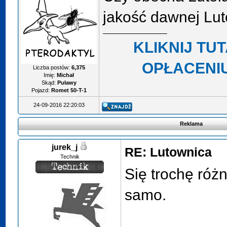
jakość dawnej Lut
KLIKNIJ TU
OPŁACENIU
Liczba postów:
6,375
Imię:
Michał
Skąd:
Puławy
Pojazd:
Romet 50-T-1
24-09-2016 22:20:03
Reklama
jurek_j
RE: Lutownica
Technik
Się trochę różn
samo.