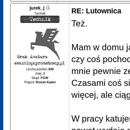
jurek_j
RE: Lutownica
Technik
Też.
Mam w domu jak
czy coś pochod
mnie pewnie ze 
Liczba postów:
830
Imię:
J
Skąd:
FGW
Czasami coś się
Pojazd:
Romet Kadet
więcej, ale ciąg
W pracy katuje