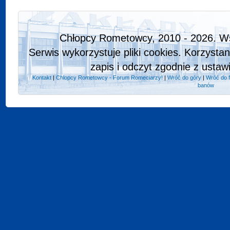
Chłopcy Rometowcy, 2010 - 2026. Ws
Serwis wykorzystuje pliki cookies. Korzysta
zapis i odczyt zgodnie z ustaw
Kontakt
|
Chlopcy Rometowcy - Forum Romeciarzy!
|
Wróć do góry
|
Wróć do 
banów