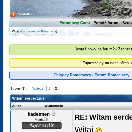
Forumowy Garaż
Pomóż forum!
Szuk
Witaj! (
Logowanie
—
Rejestracja
)
Jesteś nowy na forum? - Zachęca
Zapraszamy na nasz oficjal
Chlopcy Rometowcy - Forum Romeciarzy!
Strony (2):
« Wstecz
1
2
Witam serdecznie
Autor
Wiadomość
kadetmen
RE: Witam serd
Mechanik
Witaj