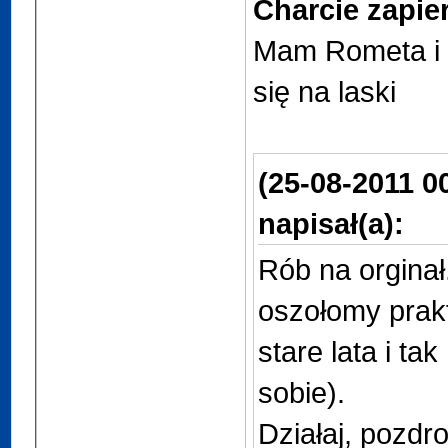
Charcie zapier*
Mam Rometa i 
się na laski
(25-08-2011 0
napisał(a):
Rób na orginał.
oszołomy prak
stare lata i t
sobie).
Działaj, pozdro