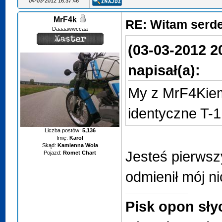
04-03-2012 16:37:46
MrF4k
RE: Witam serd
Daaaawwccaa
(03-03-2012 2
napisał(a):
My z MrF4Kiem
identyczne T-
Liczba postów:
5,136
Imię:
Karol
Skąd:
Kamienna Wola
Jesteś pierwsz
Pojazd:
Romet Chart
odmienił mój n
Pisk opon sły