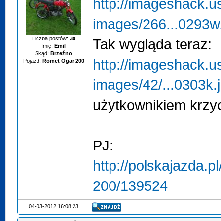
http://imageshack.u
images/266...0293w.
Liczba postów:
39
Tak wygląda teraz:
Imię:
Emil
Skąd:
Brzeźno
http://imageshack.u
Pojazd:
Romet Ogar 200
images/42/...0303k.j
użytkownikiem krz
PJ:
http://polskajazda.
200/139524
04-03-2012 16:08:23