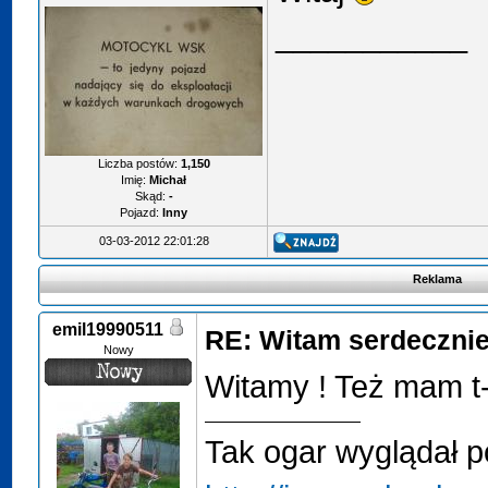
___________
Liczba postów:
1,150
Imię:
Michał
Skąd:
-
Pojazd:
Inny
03-03-2012 22:01:28
Reklama
emil19990511
RE: Witam serdeczni
Nowy
Witamy ! Też mam t
Tak ogar wyglądał p