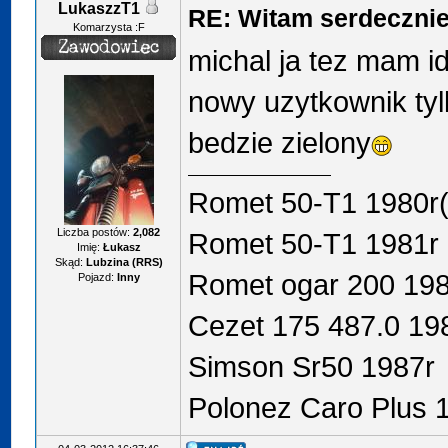
LukaszzT1
RE: Witam serdeczni
Komarzysta :F
michal ja tez mam i
nowy uzytkownik tyl
bedzie zielony
Romet 50-T1 1980r
Liczba postów:
2,082
Romet 50-T1 1981r 
Imię:
Łukasz
Skąd:
Lubzina (RRS)
Romet ogar 200 19
Pojazd:
Inny
Cezet 175 487.0 19
Simson Sr50 1987r
Polonez Caro Plus 1