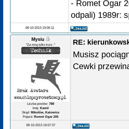
- Romet Ogar 2
odpali) 1989r: s
08-10-2013 19:06:11
Mysiu
RE: kierunkows
"Za mną tylko kurz.."
Musisz pociągną
Cewki przewiną
Liczba postów:
788
Imię:
Kamil
Skąd:
Mikołów, Katowice
Pojazd:
Romet Ogar 205
08-10-2013 19:07:37