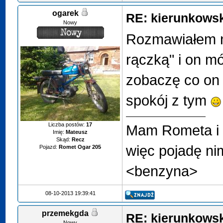
ogarek
RE: kierunkows
Nowy
Rozmawiałem na
rączką" i on m
zobaczę co on 
spokój z tym
Liczba postów:
17
Mam Rometa i 
Imię:
Mateusz
Skąd:
Recz
więc pojadę ni
Pojazd:
Romet Ogar 205
<benzyna>
08-10-2013 19:39:41
przemekgda
RE: kierunkows
Nowy