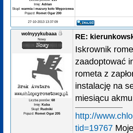
Imię:
Adrian
Skąd:
warmia i mazury koło Węgorzewa
Pojazd:
Romet Ogar 200
27-10-2013 13:37:09
wolnyyykubaaa
RE: kierunkows
Nowy
Iskrownik romet
zaadoptować in
rometa z zapło
instalację na 
miesiącu akmula
Liczba postów:
68
Imię:
Kuba
Skąd:
Rudniki
http://www.chl
Pojazd:
Romet Ogar 205
tid=19767
Moje