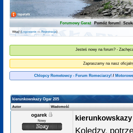
Forumowy Garaż
Pomóż forum!
Szuk
Witaj! (
Logowanie
—
Rejestracja
)
Jesteś nowy na forum? - Zachęca
Zapraszamy na nasz oficjal
Chlopcy Rometowcy - Forum Romeciarzy!
/
Motorowe
kierunkowskazy Ogar 205
Autor
Wiadomość
ogarek
kierunkowskazy
Nowy
Koledzy, potrz