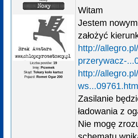
Witam
Jestem nowym 
założyć kierunk
http://allegro.
przerywacz-...
Liczba postów:
19
Imię:
Przemek
http://allegro.
Skąd:
Tokary koło kartuz
Pojazd:
Romet Ogar 200
ws...09761.htm
Zasilanie będz
ładowania z og
Nie mogę zrozu
schematu wnika