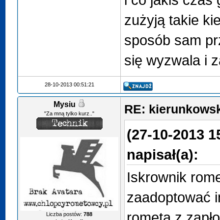
zużyją takie ki
sposób sam prz
się wyzwala i 
28-10-2013 00:51:21
Mysiu
RE: kierunkows
"Za mną tylko kurz.."
(27-10-2013 1
napisał(a):
Iskrownik rome
zaadoptować in
rometa z zapło
Liczba postów:
788