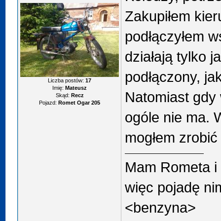
Zakupiłem kier
podłączyłem w
działają tylko j
podłączony, jak
Liczba postów:
17
Imię:
Mateusz
Natomiast gdy 
Skąd:
Recz
Pojazd:
Romet Ogar 205
ogóle nie ma.
mogłem zrobić 
Mam Rometa i 
więc pojadę ni
<benzyna>