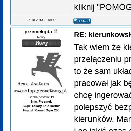
kliknij "POMÓ
27-10-2013 15:09:42
przemekgda
RE: kierunkows
Nowy
Tak wiem że ki
przełączeniu pr
to że sam ukła
pracował jak b
chcę ingerować 
Liczba postów:
19
Imię:
Przemek
polepszyć bezp
Skąd:
Tokary koło kartuz
Pojazd:
Romet Ogar 200
kierunków. Ma
i co jakiś czas