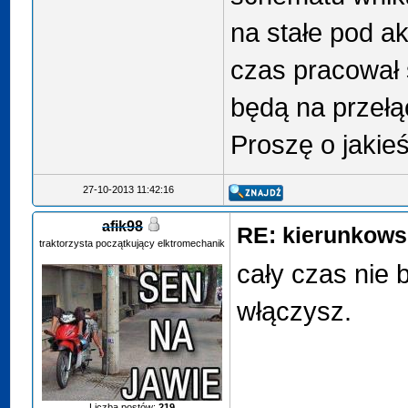
na stałe pod ak
czas pracował 
będą na przełą
Proszę o jakie
27-10-2013 11:42:16
afik98
RE: kierunkows
traktorzysta początkujący elktromechanik
cały czas nie 
włączysz.
Liczba postów:
219