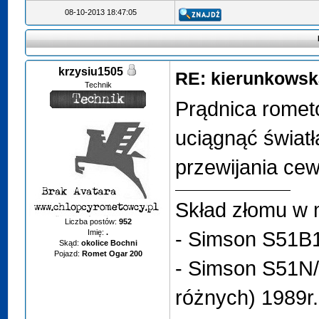
08-10-2013 18:47:05
krzysiu1505
RE: kierunkowsk
Technik
Prądnica romet
uciągnąć światł
przewijania ce
Skład złomu w 
Liczba postów:
952
- Simson S51B1
Imię:
.
Skąd:
okolice Bochni
Pojazd:
Romet Ogar 200
- Simson S51N/
różnych) 1989r.