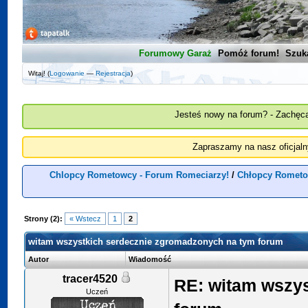
Forumowy Garaż
Pomóż forum!
Szuk
Witaj! (
Logowanie
—
Rejestracja
)
Jesteś nowy na forum? - Zachęca
Zapraszamy na nasz oficjal
Chlopcy Rometowcy - Forum Romeciarzy!
/
Chłopcy Romet
Strony (2):
« Wstecz
1
2
witam wszystkich serdecznie zgromadzonych na tym forum
Autor
Wiadomość
tracer4520
RE: witam wszy
Uczeń