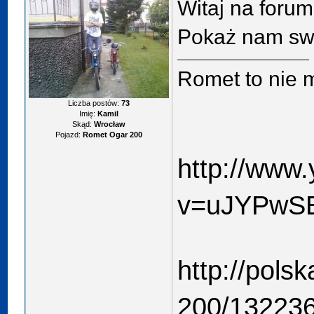
Witaj na forum
Pokaż nam sw
Romet to nie m
Liczba postów:
73
Imię:
Kamil
Skąd:
Wrocław
Pojazd:
Romet Ogar 200
http://www
v=uJYPwS
http://pols
200/132236