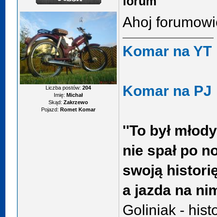
forum
Ahoj forumowi
Komar na YT
Komar na PJ
Liczba postów:
204
Imię:
Michał
Skąd:
Zakrzewo
Pojazd:
Romet Komar
''To był młody
nie spał po n
swoją histori
a jazda na ni
Goliniak - hist