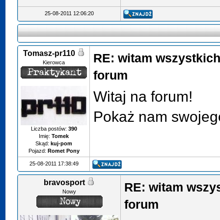
25-08-2011 12:06:20
Tomasz-pr110
RE: witam wszystkic
Kierowca
forum
Witaj na forum!
Pokaż nam swojego 
Liczba postów:
390
Imię:
Tomek
Skąd:
kuj-pom
Pojazd:
Romet Pony
25-08-2011 17:38:49
bravosport
RE: witam wszy
Nowy
forum