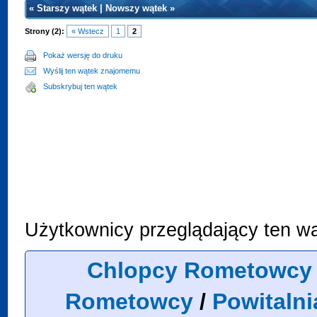
«
Starszy wątek
|
Nowszy wątek
»
Strony (2):
« Wstecz
1
2
Pokaż wersję do druku
Wyślij ten wątek znajomemu
Subskrybuj ten wątek
Użytkownicy przeglądający ten wą
Chlopcy Rometowcy 
Rometowcy
/
Powitalni