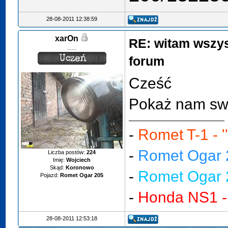
28-08-2011 12:38:59
xarOn
RE: witam wszy
......
forum
Cześć
Pokaż nam swo
-
Romet T-1 - '
-
Romet Ogar 2
Liczba postów:
224
Imię:
Wojciech
Skąd:
Koronowo
-
Romet Ogar 2
Pojazd:
Romet Ogar 205
-
Honda NS1 -
28-08-2011 12:53:18