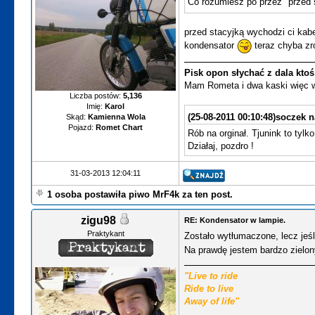
Co rozumiesz po przez "przed 
przed stacyjką wychodzi ci kabe
kondensator
teraz chyba zr
Pisk opon słychać z dala ktoś 
Mam Rometa i dwa kaski więc wy
Liczba postów:
5,136
Imię:
Karol
(25-08-2011 00:10:48)
soczek n
Skąd:
Kamienna Wola
Pojazd:
Romet Chart
Rób na orginał. Tjunink to tylk
Działaj, pozdro !
31-03-2013 12:04:11
1 osoba postawiła piwo MrF4k za ten post.
zigu98
RE: Kondensator w lampie.
Praktykant
Zostało wytłumaczone, lecz jeśl
Na prawdę jestem bardzo zielo
"Live to ride
Ride to live
Away of life"