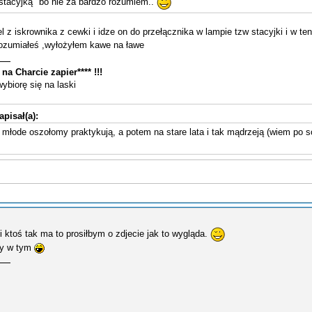
stacyjką" bo nie za bardzo rozumiem..
l z iskrownika z cewki i idze on do przełącznika w lampie tzw stacyjki i w te
ozumiałeś ,wyłożyłem kawe na ławe
na Charcie zapier**** !!!
biorę się na laski
apisał(a):
o młode oszołomy praktykują, a potem na stare lata i tak mądrzeją (wiem po s
i ktoś tak ma to prosiłbym o zdjecie jak to wygląda.
ny w tym