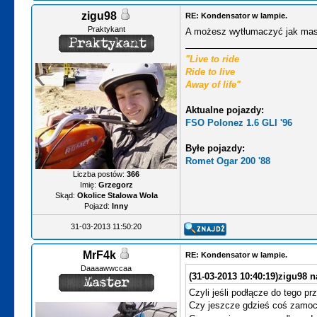
zigu98
RE: Kondensator w lampie.
Praktykant
A możesz wytłumaczyć jak masz
"Live to ride
Ride to live
Away of life"
Aktualne pojazdy:
FSO Polonez 1.6 GLI '96
Byłe pojazdy:
Romet Ogar 200 '88
Liczba postów:
366
Imię:
Grzegorz
Skąd:
Okolice Stalowa Wola
Pojazd:
Inny
31-03-2013 11:50:20
MrF4k
RE: Kondensator w lampie.
Daaaawwccaa
(31-03-2013 10:40:19)
zigu98 n
Czyli jeśli podłącze do tego pr
Czy jeszcze gdzieś coś zamo