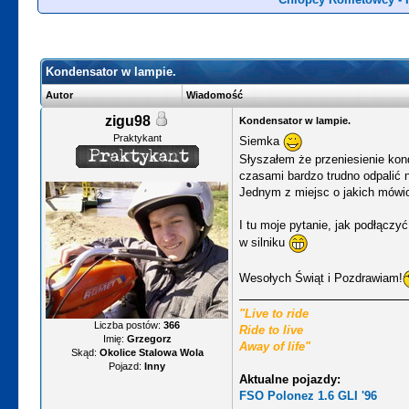
Kondensator w lampie.
Autor
Wiadomość
zigu98
Kondensator w lampie.
Praktykant
Siemka
Słyszałem że przeniesienie kon
czasami bardzo trudno odpalić 
Jednym z miejsc o jakich mówio
I tu moje pytanie, jak podłączy
w silniku
Wesołych Świąt i Pozdrawiam!
"Live to ride
Liczba postów:
366
Ride to live
Imię:
Grzegorz
Away of life"
Skąd:
Okolice Stalowa Wola
Pojazd:
Inny
Aktualne pojazdy:
FSO Polonez 1.6 GLI '96