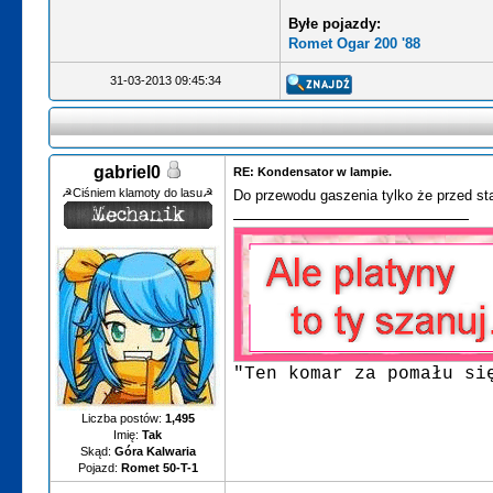
Byłe pojazdy:
Romet Ogar 200 '88
31-03-2013 09:45:34
gabriel0
RE: Kondensator w lampie.
☭Ciśniem klamoty do lasu☭
Do przewodu gaszenia tylko że przed st
"Ten komar za pomału si
Liczba postów:
1,495
Imię:
Tak
Skąd:
Góra Kalwaria
Pojazd:
Romet 50-T-1