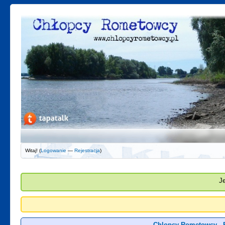
Witaj! (
Logowanie
—
Rejestracja
)
J
Chlopcy Rometowcy - 