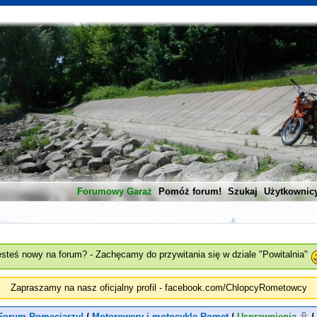
Forumowy Garaż
Pomóż forum!
Szukaj
Użytkownic
esteś nowy na forum? - Zachęcamy do przywitania się w dziale "Powitalnia"
Zapraszamy na nasz oficjalny profil - facebook.com/ChlopcyRometowcy
Forum Romeciarzy!
/
Motorowery i motocykle Romet
/
Usprawnienia
/