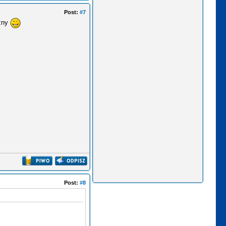
Post:
#7
czny
Post:
#8