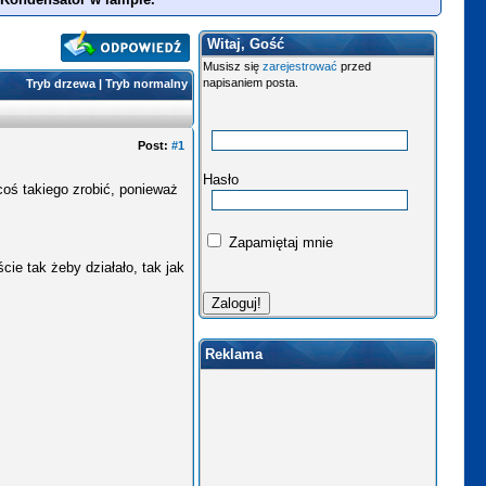
Witaj, Gość
Musisz się
zarejestrować
przed
napisaniem posta.
Tryb drzewa
|
Tryb normalny
Post:
#1
Hasło
coś takiego zrobić, ponieważ
Zapamiętaj mnie
cie tak żeby działało, tak jak
Reklama