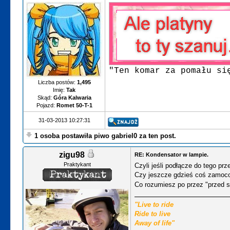
"Ten komar za pomału si
Liczba postów:
1,495
Imię:
Tak
Skąd:
Góra Kalwaria
Pojazd:
Romet 50-T-1
31-03-2013 10:27:31
1 osoba postawiła piwo gabriel0 za ten post.
zigu98
RE: Kondensator w lampie.
Praktykant
Czyli jeśli podłącze do tego pr
Czy jeszcze gdzieś coś zamo
Co rozumiesz po przez "przed s
"Live to ride
Ride to live
Away of life"