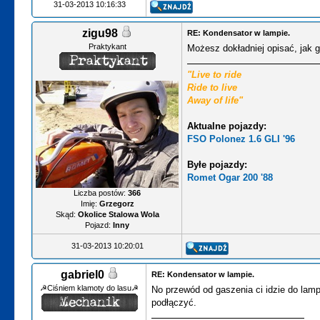
31-03-2013 10:16:33
zigu98
RE: Kondensator w lampie.
Praktykant
Możesz dokładniej opisać, jak g
"Live to ride
Ride to live
Away of life"
Aktualne pojazdy:
FSO Polonez 1.6 GLI '96
Byłe pojazdy:
Romet Ogar 200 '88
Liczba postów:
366
Imię:
Grzegorz
Skąd:
Okolice Stalowa Wola
Pojazd:
Inny
31-03-2013 10:20:01
gabriel0
RE: Kondensator w lampie.
☭Ciśniem klamoty do lasu☭
No przewód od gaszenia ci idzie do lamp
podłączyć.