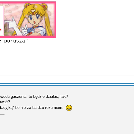
ę porusza"
zewodu gaszenia, to będzie działać, tak?
cować?
tacyjką" bo nie za bardzo rozumiem..