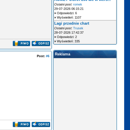
Ostatni post:
romek
29-07-2026 06:15:21
»
Odpowiedzi: 6
»
Wyświetleń: 1107
Lagi przednie chart
Ostatni post:
Trusek
28-07-2026 17:42:37
»
Odpowiedzi: 2
»
Wyświetleń: 335
Reklama
Post:
#6