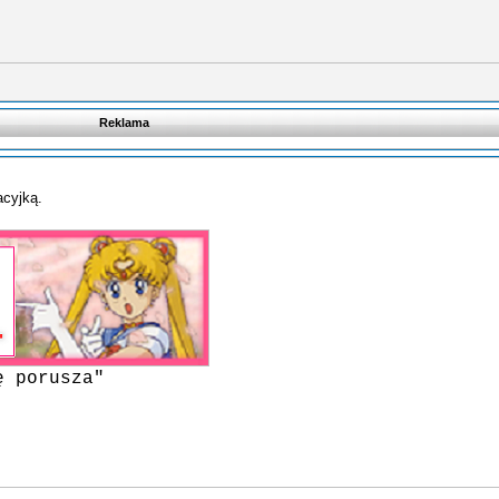
Reklama
acyjką.
ę porusza"