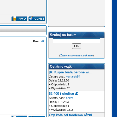
Szukaj na forum
Post:
#2
(
Zaawansowane szukanie
)
Ostatnie wątki
[K] Kupię białą osłonę wi...
Ostatni post:
komarek54
Dzisiaj 22:12:30
»
Odpowiedzi: 1
»
Wyświetleń: 28
62-400 i okolice :D
Ostatni post:
Xekot
Dzisiaj 11:22:03
»
Odpowiedzi: 1
»
Wyświetleń: 1618
Czy koła od tandema różni...