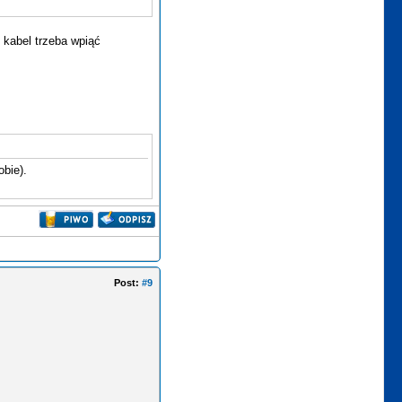
n kabel trzeba wpiąć
obie).
Post:
#9