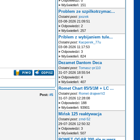
»
Odpowiedzi: 0
»
Wyświetleń: 151
Problem ze szpilkotrzymac...
Ostatni post:
joozek
03-08-2026 21:09:51
»
Odpowiedzi: 2
»
Wyświetleń: 257
Priblem z wybijaniem tule...
Ostatni post:
Kacperek_77u
03-08-2026 11:17:53
»
Odpowiedzi: 3
»
Wyświetleń: 824
Dezamet Dantom Deca
Ostatni post:
Tomasz-pr110
31-07-2026 18:55:54
»
Odpowiedzi: 4
»
Wyświetleń: 407
Romet Chart 85/5/1M + LC ...
Ostatni post:
Romet drajwerV2
Post:
#5
31-07-2026 12:28:08
»
Odpowiedzi: 188
»
Wyświetleń: 93901
Mińsk 125 reaktywacja
Ostatni post:
zmd-52
29-07-2026 12:50:32
»
Odpowiedzi: 3
»
Wyświetleń: 507
ROMET OGAR 200 ale w wers...