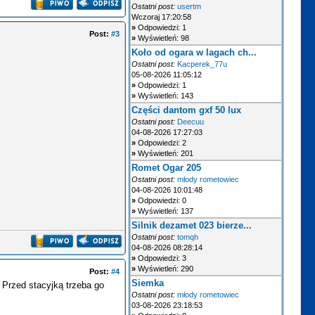
Ostatni post:
usertm
Wczoraj 17:20:58
»
Odpowiedzi: 1
Post:
#3
»
Wyświetleń: 98
Koło od ogara w lagach ch...
Ostatni post:
Kacperek_77u
05-08-2026 11:05:12
»
Odpowiedzi: 1
»
Wyświetleń: 143
Części dantom gxf 50 lux
Ostatni post:
Deecuu
04-08-2026 17:27:03
»
Odpowiedzi: 2
»
Wyświetleń: 201
Romet Ogar 205
Ostatni post:
młody rometowiec
04-08-2026 10:01:48
»
Odpowiedzi: 0
»
Wyświetleń: 137
Silnik dezamet 023 bierze...
Ostatni post:
tomqh
04-08-2026 08:28:14
»
Odpowiedzi: 3
»
Wyświetleń: 290
Post:
#4
Siemka
. Przed stacyjką trzeba go
Ostatni post:
młody rometowiec
03-08-2026 23:18:53