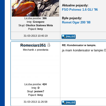
Aktualne pojazdy:
FSO Polonez 1.6 GLI '96
Byłe pojazdy:
Liczba postów:
366
Imię:
Grzegorz
Romet Ogar 200 '88
Skąd:
Okolice Stalowa Wola
Pojazd:
Inny
31-03-2013 10:40:19
Romeciarz351
RE: Kondensator w lampie.
Mechanik z powołania
ja mam kondensator w lampie.Od
Liczba postów:
424
Imię:
D
Skąd:
jestem?
Pojazd:
Inny
31-03-2013 11:26:58