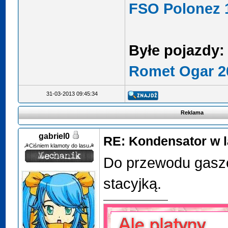
FSO Polonez 1
Byłe pojazdy:
Romet Ogar 2
31-03-2013 09:45:34
Reklama
gabriel0
RE: Kondensator w l
☭Ciśniem klamoty do lasu☭
Do przewodu gasze
stacyjką.