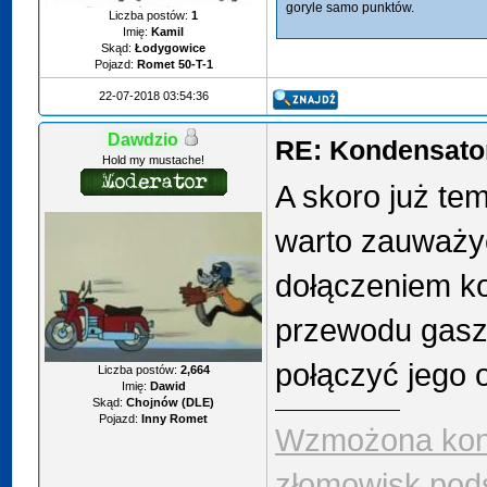
goryle samo punktów.
Liczba postów:
1
Imię:
Kamil
Skąd:
Łodygowice
Pojazd:
Romet 50-T-1
22-07-2018 03:54:36
Dawdzio
RE: Kondensator
Hold my mustache!
A skoro już te
warto zauważy
dołączeniem k
przewodu gasze
połączyć jego
Liczba postów:
2,664
Imię:
Dawid
Skąd:
Chojnów (DLE)
Pojazd:
Inny Romet
Wzmożona kont
złomowisk pod