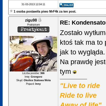
31-03-2013 12:04:11
1 osoba postawiła piwo MrF4k za ten post.
zigu98
RE: Kondensator
Praktykant
Zostało wytłuma
ktoś tak ma to 
jak to wygląda
Na prawdę jest
tym
Liczba postów:
366
Imię:
Grzegorz
Skąd:
Okolice Stalowa Wola
"Live to ride
Pojazd:
Inny
Ride to live
Away of life"