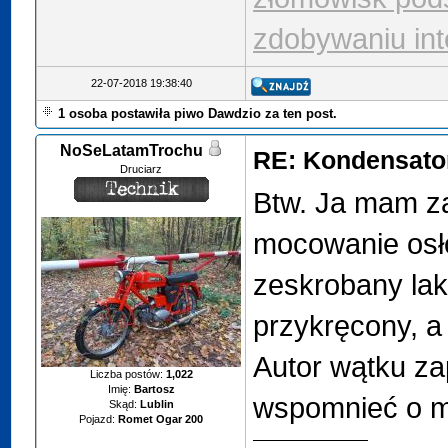
zdobywaniu int
22-07-2018 19:38:40
1 osoba postawiła piwo Dawdzio za ten post.
NoSeLatamTrochu
RE: Kondensator
Druciarz
Btw. Ja mam 
mocowanie osłon
zeskrobany lak
przykręcony, a
Autor wątku za
Liczba postów:
1,022
Imię:
Bartosz
wspomnieć o mo
Skąd:
Lublin
Pojazd:
Romet Ogar 200