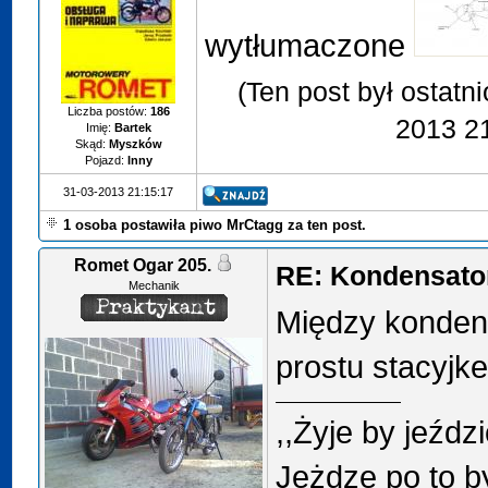
wytłumaczone
(Ten post był ostatn
Liczba postów:
186
2013 2
Imię:
Bartek
Skąd:
Myszków
Pojazd:
Inny
31-03-2013 21:15:17
1 osoba postawiła piwo MrCtagg za ten post.
Romet Ogar 205.
RE: Kondensator
Mechanik
Między konden
prostu stacyjke 
,,Żyje by jeździ
Jeżdzę po to b