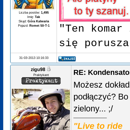
Liczba postów:
1,495
Imię:
Tak
Skąd:
Góra Kalwaria
"Ten komar 
Pojazd:
Romet 50-T-1
się porusza
31-03-2013 10:16:33
zigu98
RE: Kondensator
Praktykant
Możesz dokładn
podłączyć? Bo 
zielony... ;/
"Live to ride