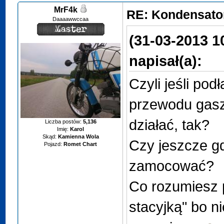
MrF4k
RE: Kondensator
Daaaawwccaa
(31-03-2013 1
napisał(a):
Czyli jeśli pod
przewodu gasz
działać, tak?
Liczba postów:
5,136
Imię:
Karol
Skąd:
Kamienna Wola
Czy jeszcze g
Pojazd:
Romet Chart
zamocować?
Co rozumiesz 
stacyjką" bo n