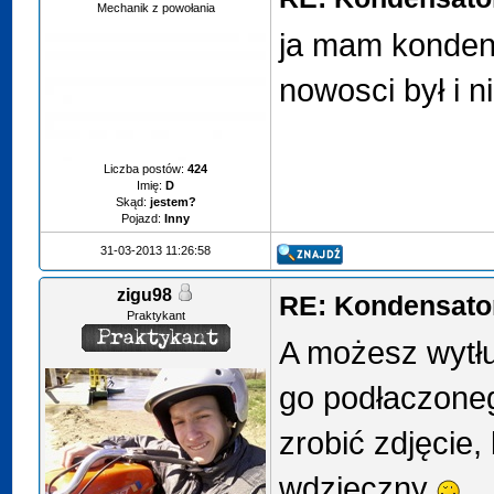
Mechanik z powołania
ja mam konden
nowosci był i n
Liczba postów:
424
Imię:
D
Skąd:
jestem?
Pojazd:
Inny
31-03-2013 11:26:58
zigu98
RE: Kondensator
Praktykant
A możesz wytł
go podłaczone
zrobić zdjęcie
wdzięczny