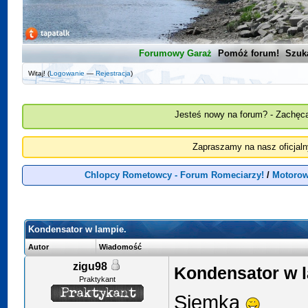
Forumowy Garaż
Pomóż forum!
Szuk
Witaj! (
Logowanie
—
Rejestracja
)
Jesteś nowy na forum? - Zachęca
Zapraszamy na nasz oficjal
Chlopcy Rometowcy - Forum Romeciarzy!
/
Motorow
Kondensator w lampie.
Autor
Wiadomość
zigu98
Kondensator w l
Praktykant
Siemka