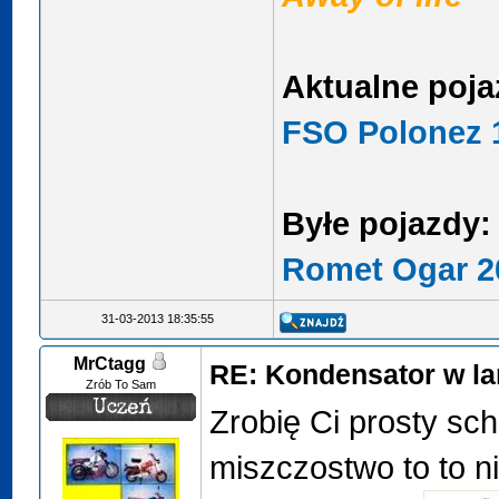
Aktualne poja
FSO Polonez 1
Byłe pojazdy:
Romet Ogar 2
31-03-2013 18:35:55
MrCtagg
RE: Kondensator w la
Zrób To Sam
Zrobię Ci prosty sc
miszczostwo to to ni