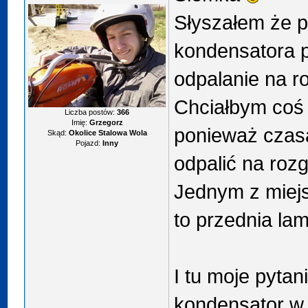
Słyszałem że p
kondensatora p
odpalanie na r
Chciałbym coś 
Liczba postów:
366
Imię:
Grzegorz
ponieważ czas
Skąd:
Okolice Stalowa Wola
Pojazd:
Inny
odpalić na rozg
Jednym z miejs
to przednia la
I tu moje pytan
kondensator w 