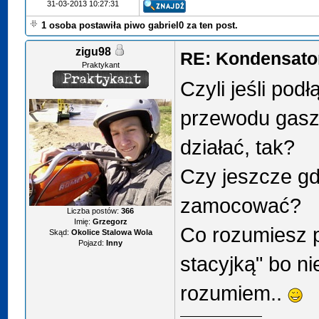
31-03-2013 10:27:31
1 osoba postawiła piwo gabriel0 za ten post.
zigu98
RE: Kondensator
Praktykant
Czyli jeśli pod
przewodu gasze
działać, tak?
Czy jeszcze gd
zamocować?
Liczba postów:
366
Imię:
Grzegorz
Co rozumiesz p
Skąd:
Okolice Stalowa Wola
Pojazd:
Inny
stacyjką" bo n
rozumiem..