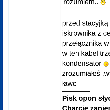
rozumiem..
przed stacyjką
iskrownika z ce
przełącznika w 
w ten kabel tr
kondensator
zrozumiałeś ,
ławe
Pisk opon sły
Charcie zapier*