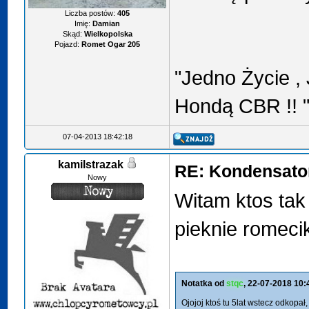
Liczba postów:
405
Imię:
Damian
Skąd:
Wielkopolska
Pojazd:
Romet Ogar 205
"Jedno Życie ,
Hondą CBR !! 
07-04-2013 18:42:18
kamilstrazak
RE: Kondensator
Nowy
Witam ktos tak 
pieknie romeci
Notatka od
stqc
, 22-07-2018 10:
Ojojoj ktoś tu 5lat wstecz odkopał