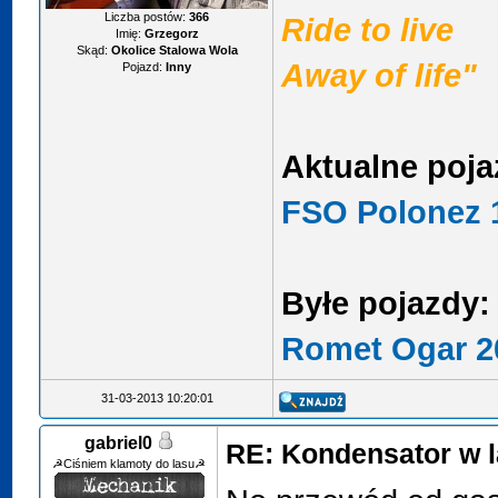
Liczba postów:
366
Ride to live
Imię:
Grzegorz
Skąd:
Okolice Stalowa Wola
Away of life"
Pojazd:
Inny
Aktualne poja
FSO Polonez 1
Byłe pojazdy:
Romet Ogar 2
31-03-2013 10:20:01
gabriel0
RE: Kondensator w l
☭Ciśniem klamoty do lasu☭