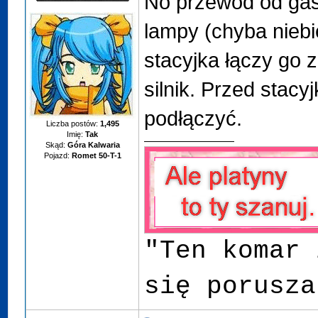
No przewód od gasz
lampy (chyba niebie
stacyjka łączy go
silnik. Przed stacy
podłączyć.
Liczba postów:
1,495
Imię:
Tak
Skąd:
Góra Kalwaria
Pojazd:
Romet 50-T-1
"Ten komar 
się porusza