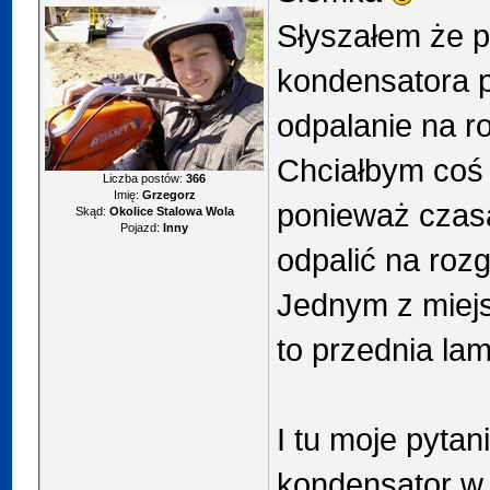
Słyszałem że p
kondensatora p
odpalanie na r
Chciałbym coś 
Liczba postów:
366
Imię:
Grzegorz
ponieważ czas
Skąd:
Okolice Stalowa Wola
Pojazd:
Inny
odpalić na rozg
Jednym z miejs
to przednia la
I tu moje pytan
kondensator w 