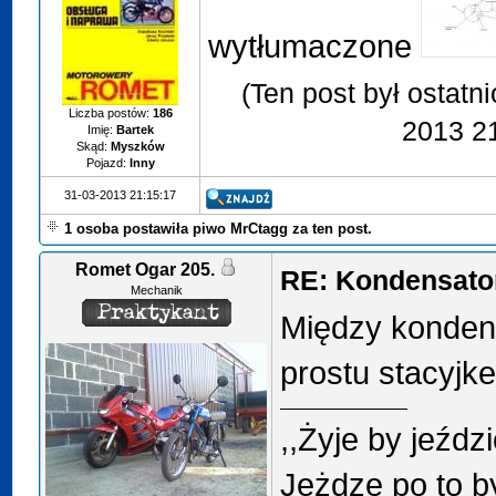
wytłumaczone
(Ten post był ostatn
Liczba postów:
186
2013 2
Imię:
Bartek
Skąd:
Myszków
Pojazd:
Inny
31-03-2013 21:15:17
1 osoba postawiła piwo MrCtagg za ten post.
Romet Ogar 205.
RE: Kondensator
Mechanik
Między konden
prostu stacyjke 
,,Żyje by jeździ
Jeżdzę po to b