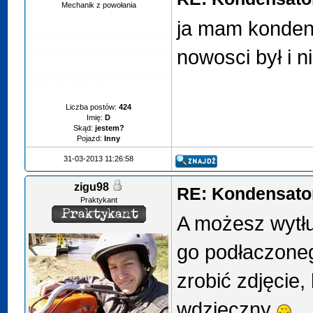
Mechanik z powołania
ja mam konden
nowosci był i n
Liczba postów:
424
Imię:
D
Skąd:
jestem?
Pojazd:
Inny
31-03-2013 11:26:58
zigu98
RE: Kondensator
Praktykant
A możesz wytł
go podłaczone
zrobić zdjęcie
wdzięczny