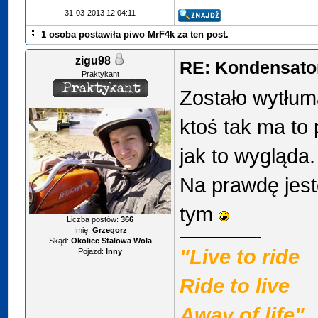
31-03-2013 12:04:11
1 osoba postawiła piwo MrF4k za ten post.
zigu98
RE: Kondensator
Praktykant
Zostało wytłuma
ktoś tak ma to 
jak to wygląda
Na prawdę jest
tym
Liczba postów:
366
Imię:
Grzegorz
Skąd:
Okolice Stalowa Wola
"Live to ride
Pojazd:
Inny
Ride to live
Away of life"