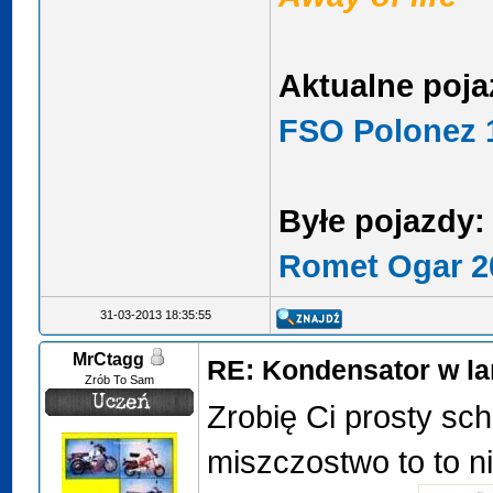
Aktualne poja
FSO Polonez 1
Byłe pojazdy:
Romet Ogar 2
31-03-2013 18:35:55
MrCtagg
RE: Kondensator w la
Zrób To Sam
Zrobię Ci prosty sc
miszczostwo to to ni