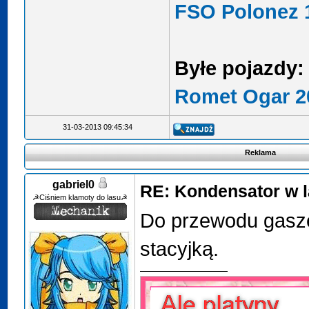
FSO Polonez 1
Byłe pojazdy:
Romet Ogar 2
31-03-2013 09:45:34
Reklama
gabriel0
RE: Kondensator w l
☭Ciśniem klamoty do lasu☭
Do przewodu gasze
stacyjką.