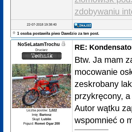
zdobywaniu int
22-07-2018 19:38:40
1 osoba postawiła piwo Dawdzio za ten post.
NoSeLatamTrochu
RE: Kondensator
Druciarz
Btw. Ja mam 
mocowanie osłon
zeskrobany lak
przykręcony, a
Autor wątku za
Liczba postów:
1,022
Imię:
Bartosz
wspomnieć o mo
Skąd:
Lublin
Pojazd:
Romet Ogar 200