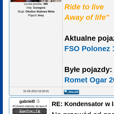
Liczba postów:
366
Ride to live
Imię:
Grzegorz
Skąd:
Okolice Stalowa Wola
Away of life"
Pojazd:
Inny
Aktualne poja
FSO Polonez 1
Byłe pojazdy:
Romet Ogar 2
31-03-2013 10:20:01
gabriel0
RE: Kondensator w l
☭Ciśniem klamoty do lasu☭