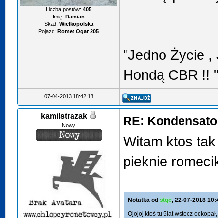
Liczba postów:
405
Imię:
Damian
Skąd:
Wielkopolska
Pojazd:
Romet Ogar 205
"Jedno Życie ,
Hondą CBR !! 
07-04-2013 18:42:18
kamilstrazak
RE: Kondensator
Nowy
Witam ktos tak 
pieknie romeci
Notatka od
stqc
, 22-07-2018 10:
Ojojoj ktoś tu 5lat wstecz odkopał