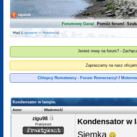
Forumowy Garaż
Pomóż forum!
Szuk
Witaj! (
Logowanie
—
Rejestracja
)
Jesteś nowy na forum? - Zachęca
Zapraszamy na nasz oficjal
Chlopcy Rometowcy - Forum Romeciarzy!
/
Motorow
Kondensator w lampie.
Autor
Wiadomość
zigu98
Kondensator w l
Praktykant
Siemka