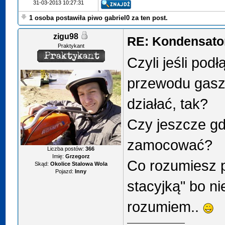
31-03-2013 10:27:31
1 osoba postawiła piwo gabriel0 za ten post.
zigu98
RE: Kondensator
Praktykant
Czyli jeśli pod
przewodu gasze
działać, tak?
Czy jeszcze gd
zamocować?
Liczba postów:
366
Imię:
Grzegorz
Co rozumiesz p
Skąd:
Okolice Stalowa Wola
Pojazd:
Inny
stacyjką" bo n
rozumiem..