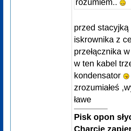
rozumiem..
przed stacyjką
iskrownika z ce
przełącznika w 
w ten kabel tr
kondensator
zrozumiałeś ,
ławe
Pisk opon sły
Charcie zapier*