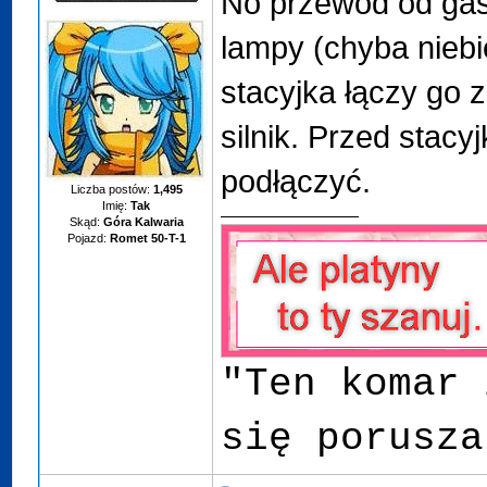
No przewód od gasz
lampy (chyba niebie
stacyjka łączy go
silnik. Przed stacy
podłączyć.
Liczba postów:
1,495
Imię:
Tak
Skąd:
Góra Kalwaria
Pojazd:
Romet 50-T-1
"Ten komar 
się porusza