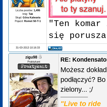
Liczba postów:
1,495
Imię:
Tak
Skąd:
Góra Kalwaria
"Ten komar 
Pojazd:
Romet 50-T-1
się porusza
31-03-2013 10:16:33
zigu98
RE: Kondensator
Praktykant
Możesz dokładn
podłączyć? Bo 
zielony... ;/
"Live to ride