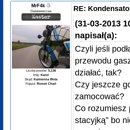
MrF4k
RE: Kondensator
Daaaawwccaa
(31-03-2013 1
napisał(a):
Czyli jeśli pod
przewodu gasz
działać, tak?
Liczba postów:
5,136
Imię:
Karol
Skąd:
Kamienna Wola
Czy jeszcze g
Pojazd:
Romet Chart
zamocować?
Co rozumiesz 
stacyjką" bo n