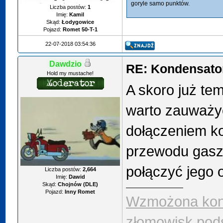
goryle samo punktów.
Liczba postów:
1
Imię:
Kamil
Skąd:
Łodygowice
Pojazd:
Romet 50-T-1
22-07-2018 03:54:36
Dawdzio
RE: Kondensator
Hold my mustache!
A skoro już te
warto zauważy
dołączeniem k
przewodu gasze
połączyć jego
Liczba postów:
2,664
Imię:
Dawid
Skąd:
Chojnów (DLE)
Pojazd:
Inny Romet
Wzmożona kont
złomowisk pod