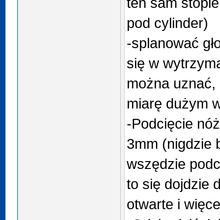
ten sam stopie
pod cylinder)
-splanować gło
się w wytrzyma
można uznać, z
miarę dużym w
-Podcięcie nóż
3mm (nigdzie by
wszędzie podci
to się dojdzie 
otwarte i więc