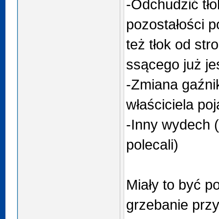
-Odchudzić tłok
pozostałości p
też tłok od st
ssącego już je
-Zmiana gaźnik
właściciela po
-Inny wydech 
polecali)
Miały to być p
grzebanie przy