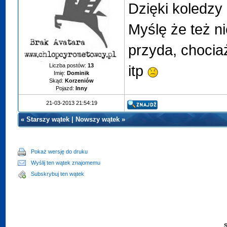
Dzięki koledzy
Myślę że też n
przyda, chocia
Liczba postów:
13
itp
Imię:
Dominik
Skąd:
Korzeniów
Pojazd:
Inny
21-03-2013 21:54:19
«
Starszy wątek
|
Nowszy wątek
»
Pokaż wersję do druku
Wyślij ten wątek znajomemu
Subskrybuj ten wątek
S