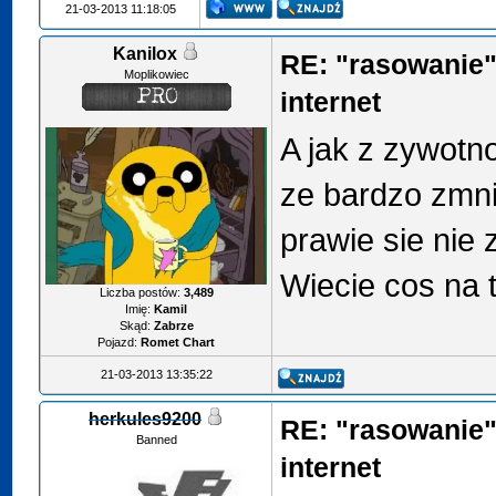
21-03-2013 11:18:05
Kanilox
RE: "rasowanie"
Moplikowiec
internet
A jak z zywotn
ze bardzo zmni
prawie sie nie z
Wiecie cos na 
Liczba postów:
3,489
Imię:
Kamil
Skąd:
Zabrze
Pojazd:
Romet Chart
21-03-2013 13:35:22
herkules9200
RE: "rasowanie"
Banned
internet