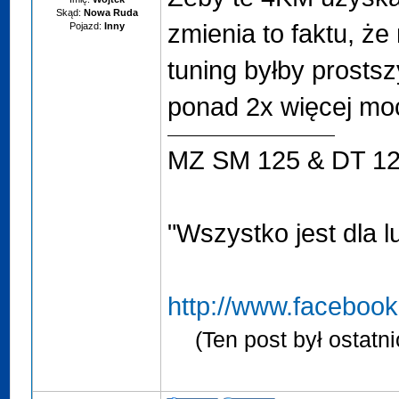
Skąd:
Nowa Ruda
zmienia to faktu, że
Pojazd:
Inny
tuning byłby prostsz
ponad 2x więcej mocy
MZ SM 125 & DT 1
"Wszystko jest dla l
http://www.faceboo
(Ten post był ostat