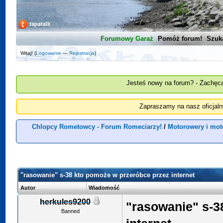
Forumowy Garaż
Pomóż forum!
Szuk
Witaj! (
Logowanie
—
Rejestracja
)
Jesteś nowy na forum? - Zachęca
Zapraszamy na nasz oficjal
Chlopcy Rometowcy - Forum Romeciarzy!
/
Motorowery i mot
"rasowanie" s-38 kto pomoże w przeróbce przez internet
Autor
Wiadomość
herkules9200
"rasowanie" s-3
Banned