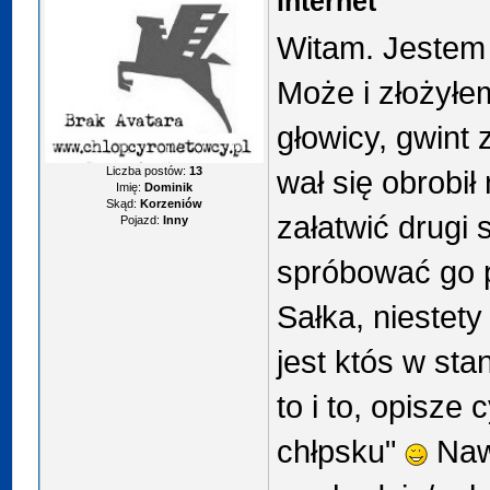
internet
Witam. Jestem 
Może i złożyłe
głowicy, gwint 
Liczba postów:
13
wał się obrobił
Imię:
Dominik
Skąd:
Korzeniów
załatwić drugi 
Pojazd:
Inny
spróbować go 
Sałka, niestety
jest któs w st
to i to, opisze
chłpsku"
Nawe