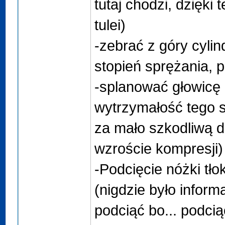
tutaj chodzi, dzięki
tulei)
-zebrać z góry cyli
stopień sprężania, 
-splanować głowicę o
wytrzymałość tego s
za mało szkodliwą d
wzroście kompresji)
-Podcięcie nóżki tł
(nigdzie było informa
podciąć bo... podciąć