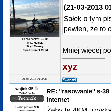
(21-03-2013 0
Sałek o tym pi
pewien, że to c
Liczba postów:
3,749
Imię:
Maciek
Skąd:
Mazury
Mniej więcej 
Pojazd:
Romet Chart
xyz
21-03-2013 09:09:36
wojtekr35
RE: "rasowanie" s-38
TeRrOrYsTa
internet
Liczba postów:
938
Żeby te 4KM uzyskać
Imię:
Wojtek