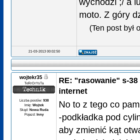
wychodzi ;/ a 
moto. Z góry d
(Ten post był
21-03-2013 00:02:50
wojtekr35
RE: "rasowanie" s-38
TeRrOrYsTa
internet
Liczba postów:
938
No to z tego co pam
Imię:
Wojtek
Skąd:
Nowa Ruda
-podkładka pod cyli
Pojazd:
Inny
aby zmienić kąt otw