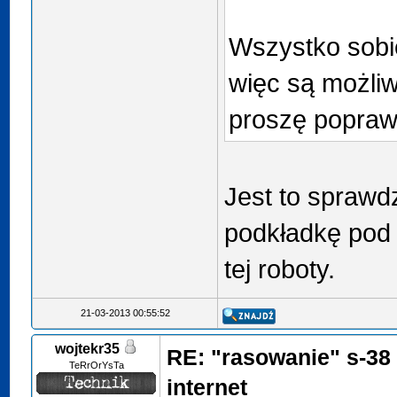
Wszystko sobie
więc są możliwe
proszę popra
Jest to sprawd
podkładkę pod c
tej roboty.
21-03-2013 00:55:52
wojtekr35
RE: "rasowanie" s-38
TeRrOrYsTa
internet