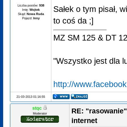
Liczba postów:
938
Sałek o tym pisał, 
Imię:
Wojtek
Skąd:
Nowa Ruda
to coś da ;]
Pojazd:
Inny
MZ SM 125 & DT 1
"Wszystko jest dla l
http://www.faceboo
21-03-2013 01:16:55
stqc
RE: "rasowanie"
Moderator
internet