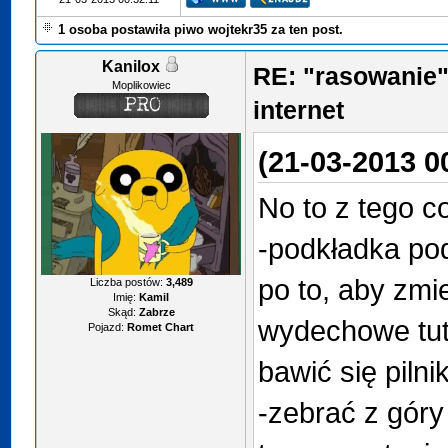
1 osoba postawiła piwo wojtekr35 za ten post.
Kanilox
RE: "rasowanie"
Moplikowiec
internet
(21-03-2013 0
No to z tego c
-podkładka pod
po to, aby zmie
Liczba postów:
3,489
Imię:
Kamil
Skąd:
Zabrze
wydechowe tuta
Pojazd:
Romet Chart
bawić się pilni
-zebrać z góry