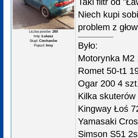
Taki filtr od "Ł
Niech kupi sob
problem z gło
Liczba postów:
260
Imię:
Łukasz
Skąd:
Ciechanów
Było:
Pojazd:
Inny
Motorynka M2 
Romet 50-t1 19
Ogar 200 4 szt
Kilka skuterów
Kingway Łoś 7
Yamasaki Cros
Simson S51 2s