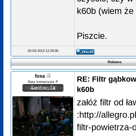
k60b (wiem że 
Piszcie.
20-03-2013 12:29:06
Reklama
fosa
RE: Filtr gąbko
Stary komarzysta :P
k60b
załóż filtr od ła
:http://allegro.
filtr-powietrza