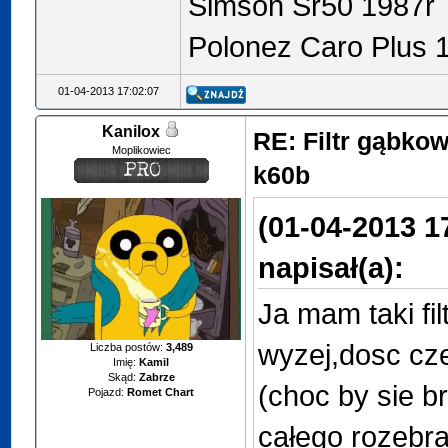
Simson Sr50 1987r
Polonez Caro Plus 1
01-04-2013 17:02:07
Kanilox
RE: Filtr gąbko
Moplikowiec
k60b
(01-04-2013 1
napisał(a):
Ja mam taki fil
wyzej,dosc cze
Liczba postów:
3,489
Imię:
Kamil
Skąd:
Zabrze
(choc by sie b
Pojazd:
Romet Chart
całego rozebra