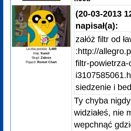
(20-03-2013 1
napisał(a):
załóż filtr od ł
:http://allegro
Liczba postów:
3,489
Imię:
Kamil
Skąd:
Zabrze
filtr-powietrz
Pojazd:
Romet Chart
i3107585061.ht
siedzenie i bed
Ty chyba nigdy s
widziałeś, nie
wepchnąć gdzi