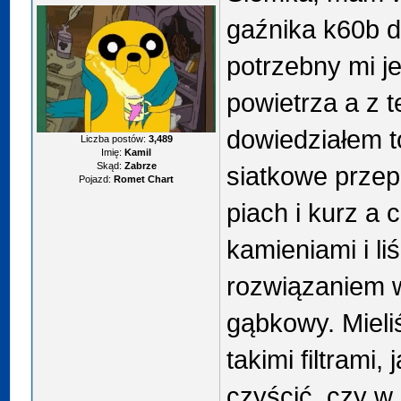
gaźnika k60b do
potrzebny mi jest
powietrza a z t
dowiedziałem to
Liczba postów:
3,489
Imię:
Kamil
Skąd:
Zabrze
siatkowe prze
Pojazd:
Romet Chart
piach i kurz a 
kamieniami i l
rozwiązaniem wy
gąbkowy. Mieli
takimi filtrami,
czyścić, czy w