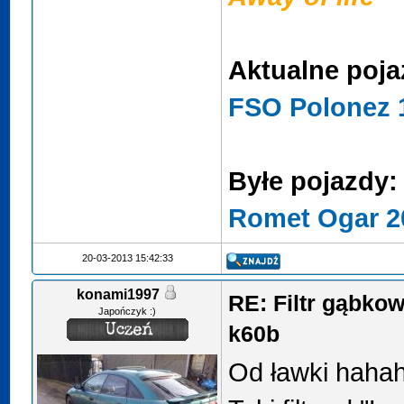
Aktualne poja
FSO Polonez 1
Byłe pojazdy:
Romet Ogar 2
20-03-2013 15:42:33
konami1997
RE: Filtr gąbko
Japończyk :)
k60b
Od ławki haha