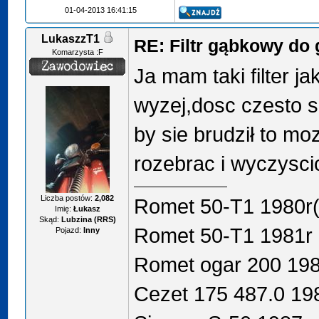
01-04-2013 16:41:15
LukaszzT1
RE: Filtr gąbkowy do
Komarzysta :F
Ja mam taki filter j
wyzej,dosc czesto s
by sie brudził to m
rozebrac i wyczyscic)
Liczba postów:
2,082
Romet 50-T1 1980r
Imię:
Łukasz
Skąd:
Lubzina (RRS)
Romet 50-T1 1981r 
Pojazd:
Inny
Romet ogar 200 19
Cezet 175 487.0 19