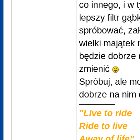
co innego, i w
lepszy filtr g
spróbować, zał
wielki majątek n
będzie dobrze 
zmienić
Spróbuj, ale m
dobrze na nim d
"Live to ride
Ride to live
Away of life"