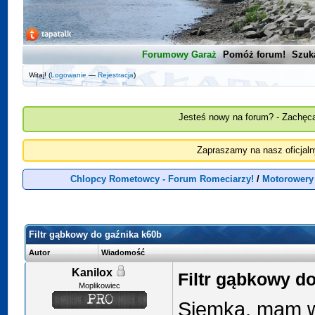
Forumowy Garaż
Pomóż forum!
Szuk
Witaj! (
Logowanie
—
Rejestracja
)
Jesteś nowy na forum? - Zachęca
Zapraszamy na nasz oficjal
Chlopcy Rometowcy - Forum Romeciarzy!
/
Motorowery
Filtr gąbkowy do gaźnika k60b
Autor
Wiadomość
Kanilox
Filtr gąbkowy d
Moplikowiec
Siemka, mam w