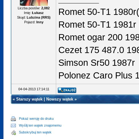
Liczba postów:
2,082
Romet 50-T1 1980r
Imię:
Łukasz
Skąd:
Lubzina (RRS)
Romet 50-T1 1981r 
Pojazd:
Inny
Romet ogar 200 19
Cezet 175 487.0 19
Simson Sr50 1987r
Polonez Caro Plus 1
04-04-2013 17:14:11
«
Starszy wątek
|
Nowszy wątek
»
Pokaż wersję do druku
Wyślij ten wątek znajomemu
Subskrybuj ten wątek