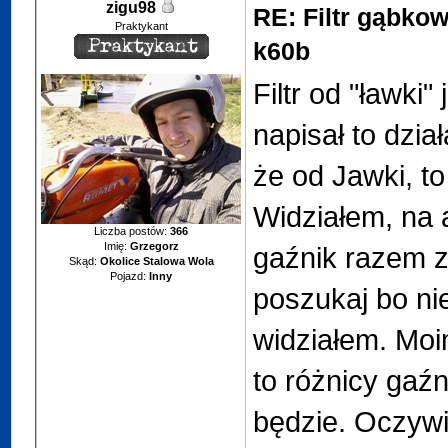
zigu98
RE: Filtr gąbko
Praktykant
k60b
Filtr od "ławki"
napisał to dzia
że od Jawki, to
Widziałem, na a
Liczba postów:
366
Imię:
Grzegorz
gaźnik razem z 
Skąd:
Okolice Stalowa Wola
Pojazd:
Inny
poszukaj bo ni
widziałem. Moi
to różnicy gaźnik
będzie. Oczywi