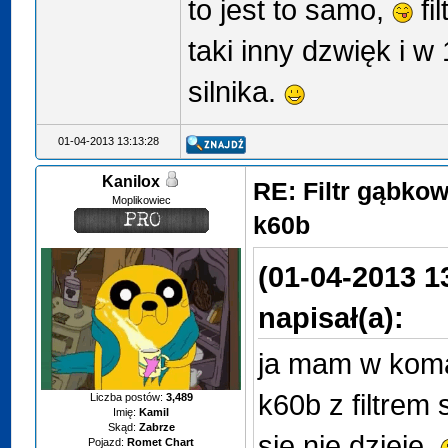
to jest to samo,
fi
taki inny dzwięk i 
silnika.
01-04-2013 13:13:28
Kanilox
RE: Filtr gąbko
Moplikowiec
k60b
(01-04-2013 1
napisał(a):
ja mam w koma
k60b z filtrem
Liczba postów:
3,489
Imię:
Kamil
Skąd:
Zabrze
sie nie dzieje,
Pojazd:
Romet Chart