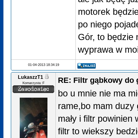
motorek będzie
po niego pojad
Gór, to będzie
wyprawa w moi
01-04-2013 18:34:19
LukaszzT1
RE: Filtr gąbkowy do
Komarzysta :F
bo u mnie nie ma mi
rame,bo mam duzy g
mały i filtr powinien
filtr to wiekszy bed