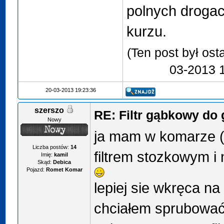
polnych drogac
kurzu.
(Ten post był os
03-2013 
20-03-2013 19:23:36
szerszo
RE: Filtr gąbkowy do
Nowy
ja mam w komarze (
Liczba postów:
14
filtrem stozkowym i n
Imię:
kamil
Skąd:
Debica
Pojazd:
Romet Komar
lepiej sie wkręca na o
chciałem sprubować j