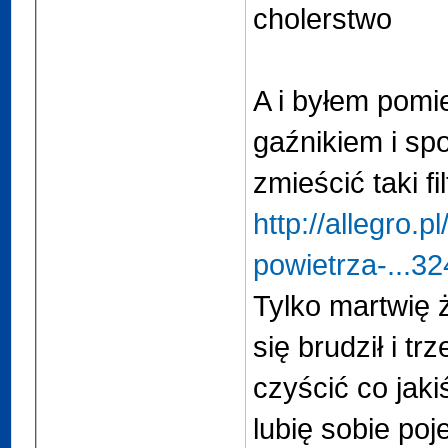
cholerstwo
A i byłem pomi
gaźnikiem i spo
zmieścić taki fil
http://allegro.pl/
powietrza-...3
Tylko martwię
się brudził i t
czyścić co jaki
lubię sobie poj