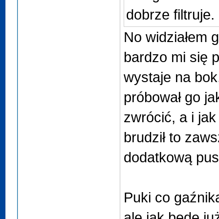
dobrze filtruje.
No widziałem go
bardzo mi się 
wystaje na bok
próbował go ja
zwrócić, a i ja
brudził to zaw
dodatkową pusz
Puki co gaźnik
ale jak będę ju