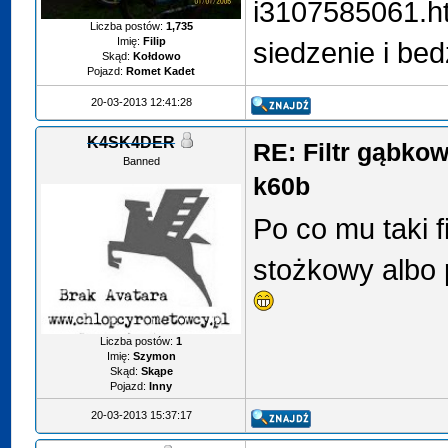
i3107585061.ht
Liczba postów:
1,735
Imię:
Filip
siedzenie i bedz
Skąd:
Kołdowo
Pojazd:
Romet Kadet
20-03-2013 12:41:28
K4SK4DER
RE: Filtr gąbko
Banned
k60b
Po co mu taki fi
stożkowy albo 
Liczba postów:
1
Imię:
Szymon
Skąd:
Skąpe
Pojazd:
Inny
20-03-2013 15:37:17