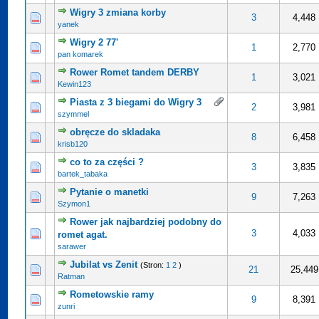
Wigry 3 zmiana korby
0 na 5 gwiazdek
4
5
3
4,448
yanek
Wigry 2 77'
0 na 5 gwiazdek
4
5
1
2,770
pan komarek
Rower Romet tandem DERBY
0 na 5 gwiazdek
4
5
1
3,021
Kewin123
Piasta z 3 biegami do Wigry 3
0 na 5 gwiazdek
4
5
2
3,981
szymmel
obręcze do skladaka
0 na 5 gwiazdek
4
5
8
6,458
krisb120
co to za części ?
0 na 5 gwiazdek
4
5
3
3,835
bartek_tabaka
Pytanie o manetki
0 na 5 gwiazdek
4
5
9
7,263
Szymon1
Rower jak najbardziej podobny do
0 na 5 gwiazdek
4
5
3
4,033
romet agat.
sarawer
Jubilat vs Zenit
(Stron:
1
2
)
0 na 5 gwiazdek
4
5
21
25,449
Ratman
Rometowskie ramy
0 na 5 gwiazdek
4
5
9
8,391
zunri