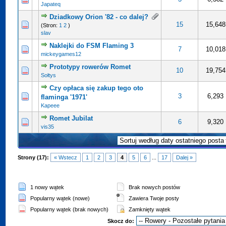
Japateq
Dziadkowy Orion '82 - co dalej?
ocena: 5 na 5 gwiazdek
4
5
15
15,648
(Stron:
1
2
)
slav
Naklejki do FSM Flaming 3
0 na 5 gwiazdek
4
5
7
10,018
mickeygames12
Prototypy rowerów Romet
0 na 5 gwiazdek
4
5
10
19,754
Sołtys
Czy opłaca się zakup tego oto
cena: 4 na 5 gwiazdek
4
5
3
6,293
flaminga '1971'
Kapeee
Romet Jubilat
0 na 5 gwiazdek
4
5
6
9,320
vis35
Strony (17):
« Wstecz
1
2
3
4
5
6
...
17
Dalej »
1 nowy wątek
Brak nowych postów
Popularny wątek (nowe)
Zawiera Twoje posty
Popularny wątek (brak nowych)
Zamknięty wątek
Skocz do: