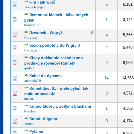
klin - jak wbić
0 na 5 gwiazdek
4
5
6
6,101
Texas Ranger
Demontaż klamek i kilka innych
0 na 5 gwiazdek
4
5
1
3,144
pytan
Kamils182
Dzwonek - Wigry3
0 na 5 gwiazdek
4
5
4
5,365
Cerveza
Saxon podobny do Wigry 3
0 na 5 gwiazdek
4
5
4
5,440
Cerveza
Kiedy dokładnie zakończono
0 na 5 gwiazdek
4
5
9
8,906
produkcję rowerów Romet?
grat58
Kabel do dynama
0 na 5 gwiazdek
4
5
14
14,553
JumboMTB
Romet duet 81 - wiele pytań, tak
ocena: 5 na 5 gwiazdek
4
5
3
4,572
mało odpowiedz
dociox
Kupno Mooru z zoltymi blachami
0 na 5 gwiazdek
4
5
1
4,382
Frantoni
Stomil Aligator
0 na 5 gwiazdek
4
5
0
4,174
Yarner
Pytanie
0 na 5 gwiazdek
4
5
3
6,382