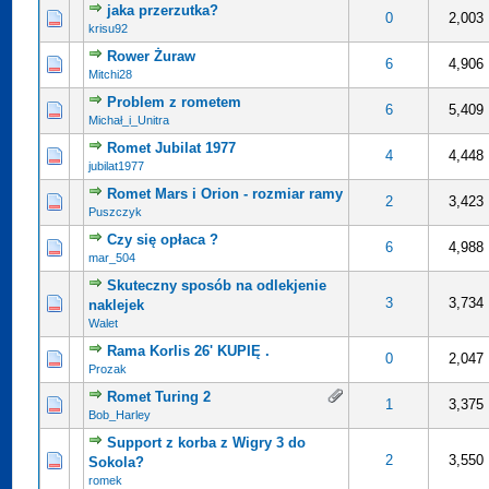
jaka przerzutka?
0 na 5 gwiazdek
4
5
0
2,003
krisu92
Rower Żuraw
0 na 5 gwiazdek
4
5
6
4,906
Mitchi28
Problem z rometem
0 na 5 gwiazdek
4
5
6
5,409
Michał_i_Unitra
Romet Jubilat 1977
0 na 5 gwiazdek
4
5
4
4,448
jubilat1977
Romet Mars i Orion - rozmiar ramy
0 na 5 gwiazdek
4
5
2
3,423
Puszczyk
Czy się opłaca ?
0 na 5 gwiazdek
4
5
6
4,988
mar_504
Skuteczny sposób na odlekjenie
0 na 5 gwiazdek
4
5
3
3,734
naklejek
Walet
Rama Korlis 26' KUPIĘ .
0 na 5 gwiazdek
4
5
0
2,047
Prozak
Romet Turing 2
0 na 5 gwiazdek
4
5
1
3,375
Bob_Harley
Support z korba z Wigry 3 do
0 na 5 gwiazdek
4
5
2
3,550
Sokola?
romek