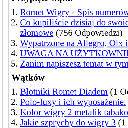
Romet Wigry - Spis numeró
Co kupiliście dzisiaj do swo
złomowe
(756 Odpowiedzi)
Wypatrzone na Allegro, Olx 
UWAGA NA UŻYTKOWNIKA 
Zanim napiszesz temat w tym 
Wątków
Błotniki Romet Diadem
(1 O
Polo-luxy i ich wyposażenie.
Kolor wigry 2 metalik tabak
Jakie szprychy do wigry 3
(1