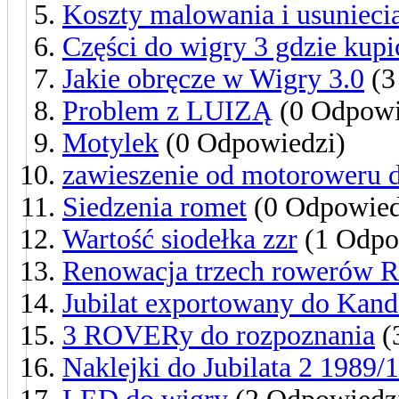
Koszty malowania i usuniecia
Części do wigry 3 gdzie kupi
Jakie obręcze w Wigry 3.0
(3
Problem z LUIZĄ
(0 Odpowi
Motylek
(0 Odpowiedzi)
zawieszenie od motoroweru 
Siedzenia romet
(0 Odpowied
Wartość siodełka zzr
(1 Odpo
Renowacja trzech rowerów 
Jubilat exportowany do Kan
3 ROVERy do rozpoznania
(
Naklejki do Jubilata 2 1989/