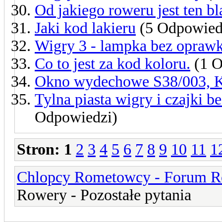
Od jakiego roweru jest ten bla
Jaki kod lakieru
(5 Odpowied
Wigry 3 - lampka bez oprawk
Co to jest za kod koloru.
(1 O
Okno wydechowe S38/003, K
Tylna piasta wigry i czajki be
Odpowiedzi)
Stron:
1
2
3
4
5
6
7
8
9
10
11
1
Chlopcy Rometowcy - Forum R
Rowery - Pozostałe pytania