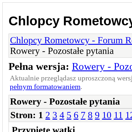
Chlopcy Rometowcy
Chlopcy Rometowcy - Forum R
Rowery - Pozostałe pytania
Pełna wersja:
Rowery - Pozo
Aktualnie przeglądasz uproszczoną wers
pełnym formatowaniem
.
Rowery - Pozostałe pytania
Stron:
1
2
3
4
5
6
7
8
9
10
11
1
Przypięte wątki