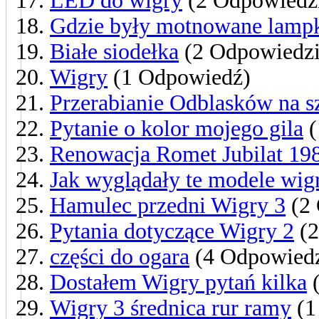
LED do wigry
(2 Odpowiedz
Gdzie były motnowane lampk
Białe siodełka
(2 Odpowiedzi
Wigry
(1 Odpowiedź)
Przerabianie Odblasków na s
Pytanie o kolor mojego gila
(
Renowacja Romet Jubilat 198
Jak wyglądały te modele wig
Hamulec przedni Wigry 3
(2 
Pytania dotyczące Wigry 2
(2
części do ogara
(4 Odpowiedz
Dostałem Wigry pytań kilka
(
Wigry 3 średnica rur ramy
(1