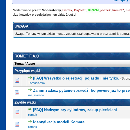
Moderowane przez:
Moderatorzy,
Bartek
,
BigSoft
,
JGNZM
,
joozek
,
kamil97
,
ni
Użytkownicy przeglądający ten dział: 1 gości
UWAGA!
Uwaga. Tematy w tym dziale muszą zostać zaakceptowane przez administratora.
ROMET F.A.Q
Temat
/
Autor
Przypięte wątki
[FAQ] Wszystko o rejestracji pojazdu i nie tylko.
(Stron
Tomasso94
Zanim zadasz pytanie-sprawdź, bo pewnie już to prze
nie_mientki
Zwykłe wątki
[FAQ] Nadwymiary cylindrów, zakup pierścieni
romek
Identyfikacja modeli Komara
romek