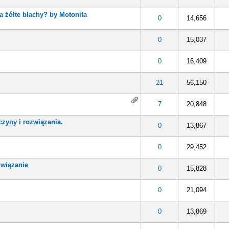
na żółte blachy? by Motonita
0
14,656
0
15,037
0
16,409
21
56,150
7
20,848
czyny i rozwiązania.
0
13,867
0
29,452
związanie
0
15,828
0
21,094
0
13,869