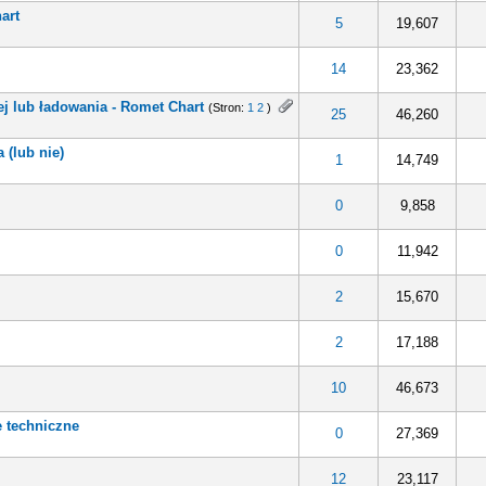
art
5
19,607
14
23,362
ej lub ładowania - Romet Chart
(Stron:
1
2
)
25
46,260
a (lub nie)
1
14,749
0
9,858
0
11,942
2
15,670
2
17,188
10
46,673
 techniczne
0
27,369
12
23,117