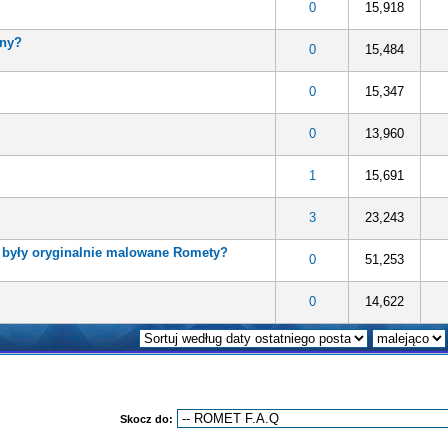
0
15,918
yny?
0
15,484
0
15,347
0
13,960
1
15,691
3
23,243
r były oryginalnie malowane Romety?
0
51,253
0
14,622
Skocz do: