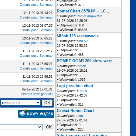
12-11-2013 01:20:50
»
Odpowiedzi: 4
Ostatni post
:
Semmao
»
Wyświetleń: 370
Romet Chart 85/5/1M + LC ...
12-11-2013 01:13:26
Ostatni post:
Romet drajwerV2
Ostatni post
:
Semmao
31-07-2026 12:28:08
»
Odpowiedzi: 188
12-11-2013 01:07:37
»
Wyświetleń: 93646
Ostatni post
:
Semmao
Mińsk 125 reaktywacja
12-11-2013 00:05:27
Ostatni post:
zmd-52
Ostatni post
:
Semmao
29-07-2026 12:50:32
»
Odpowiedzi: 3
11-11-2013 23:52:17
»
Wyświetleń: 466
Ostatni post
:
Semmao
ROMET OGAR 200 ale w wers...
11-11-2013 23:50:21
Ostatni post:
romek
Ostatni post
:
Semmao
29-07-2026 06:15:21
»
Odpowiedzi: 6
11-11-2013 22:58:51
»
Wyświetleń: 1072
Ostatni post
:
Semmao
Lagi przednie chart
09-12-2012 17:01:31
Ostatni post:
Trusek
Ostatni post
:
gabriel0
28-07-2026 17:42:37
»
Odpowiedzi: 2
»
Wyświetleń: 318
Części Romet Chart
Ostatni post:
stqc
27-07-2026 12:01:41
»
Odpowiedzi: 0
»
Wyświetleń: 225
Silnik simson s51 w motor...