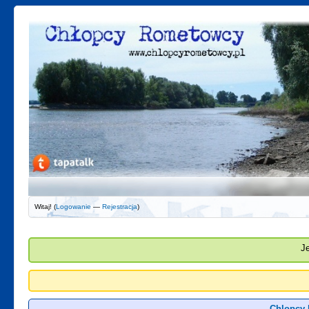
Witaj! (
Logowanie
—
Rejestracja
)
J
Chlopcy 