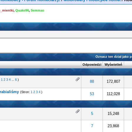
e_mientki
,
Quake96
,
Semmao
Oznacz ten dział jako 
Odpowiedzi
Wyświetleń
:
1
2
3
4
...
6
)
88
172,807
rabialiśmy
(Stron:
1
2
3
4
)
53
112,028
5
15,248
7
23,868