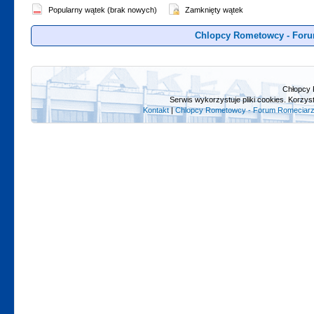
Popularny wątek (brak nowych)
Zamknięty wątek
Chlopcy Rometowcy - Foru
Chłopcy 
Serwis wykorzystuje pliki cookies. Korzys
Kontakt
|
Chlopcy Rometowcy - Forum Romeciarz