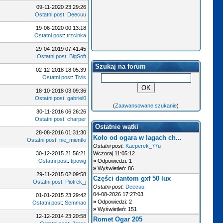
09-11-2020 23:29:26
Ostatni post
:
Deecuu
19-06-2020 00:13:18
Ostatni post
:
trzcinka
29-04-2019 07:41:45
Ostatni post
:
BigSoft
Szukaj na forum
02-12-2018 18:05:39
Ostatni post
:
Tivis
18-10-2018 03:09:36
Ostatni post
:
gabriel0
(
Zaawansowane szukanie
)
30-11-2016 06:26:26
Ostatni post
:
charper
Ostatnie wątki
28-08-2016 01:31:30
Koło od ogara w lagach ch...
Ostatni post
:
nie_mientki
Ostatni post:
Kacperek_77u
30-12-2015 21:56:21
Wczoraj 11:05:12
Ostatni post
:
tipowg
»
Odpowiedzi: 1
»
Wyświetleń: 86
29-11-2015 02:09:58
Części dantom gxf 50 lux
Ostatni post
:
Piotrek_j
Ostatni post:
Deecuu
04-08-2026 17:27:03
01-01-2015 23:29:42
»
Odpowiedzi: 2
Ostatni post
:
Semmao
»
Wyświetleń: 151
12-12-2014 23:20:58
Romet Ogar 205