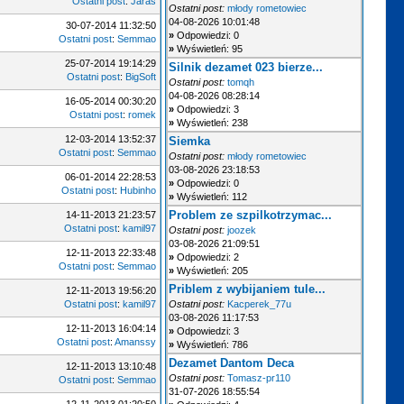
Ostatni post
:
Jaras
Ostatni post:
młody rometowiec
04-08-2026 10:01:48
30-07-2014 11:32:50
»
Odpowiedzi: 0
Ostatni post
:
Semmao
»
Wyświetleń: 95
25-07-2014 19:14:29
Silnik dezamet 023 bierze...
Ostatni post
:
BigSoft
Ostatni post:
tomqh
04-08-2026 08:28:14
16-05-2014 00:30:20
»
Odpowiedzi: 3
Ostatni post
:
romek
»
Wyświetleń: 238
12-03-2014 13:52:37
Siemka
Ostatni post
:
Semmao
Ostatni post:
młody rometowiec
03-08-2026 23:18:53
06-01-2014 22:28:53
»
Odpowiedzi: 0
Ostatni post
:
Hubinho
»
Wyświetleń: 112
Problem ze szpilkotrzymac...
14-11-2013 21:23:57
Ostatni post
:
kamil97
Ostatni post:
joozek
03-08-2026 21:09:51
12-11-2013 22:33:48
»
Odpowiedzi: 2
Ostatni post
:
Semmao
»
Wyświetleń: 205
Priblem z wybijaniem tule...
12-11-2013 19:56:20
Ostatni post
:
kamil97
Ostatni post:
Kacperek_77u
03-08-2026 11:17:53
12-11-2013 16:04:14
»
Odpowiedzi: 3
Ostatni post
:
Amanssy
»
Wyświetleń: 786
Dezamet Dantom Deca
12-11-2013 13:10:48
Ostatni post:
Tomasz-pr110
Ostatni post
:
Semmao
31-07-2026 18:55:54