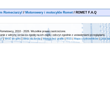
m Romeciarzy!
/
Motorowery i motocykle Romet
/
ROMET F.A.Q
Rometowcy, 2010 - 2026. Wszelkie prawa zastrzeżone.
tanie z witryny oznacza zgodę na ich zapis i odczyt zgodnie z ustawieniami przeglądarki.
y!
|
Wróć do góry
|
Wróć do forów
|
Wersja bez grafiki
|
RSS
|
Mapa użytkowników
|
Lista b