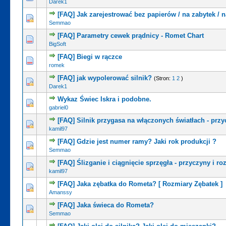
Darek1
[FAQ] Jak zarejestrować bez papierów / na zabytek / 
Semmao
[FAQ] Parametry cewek prądnicy - Romet Chart
BigSoft
[FAQ] Biegi w rączce
romek
[FAQ] jak wypolerować silnik?
(Stron:
1
2
)
Darek1
Wykaz Świec Iskra i podobne.
gabriel0
[FAQ] Silnik przygasa na włączonych światłach - przy
kamil97
[FAQ] Gdzie jest numer ramy? Jaki rok produkcji ?
Semmao
[FAQ] Ślizganie i ciągnięcie sprzęgła - przyczyny i ro
kamil97
[FAQ] Jaka zębatka do Rometa? [ Rozmiary Zębatek ]
Amanssy
[FAQ] Jaka świeca do Rometa?
Semmao