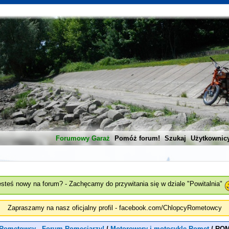
Forumowy Garaż
Pomóż forum!
Szukaj
Użytkownic
esteś nowy na forum? - Zachęcamy do przywitania się w dziale "Powitalnia"
Zapraszamy na nasz oficjalny profil - facebook.com/ChlopcyRometowcy
Rometowcy - Forum Romeciarzy!
/
Motorowery i motocykle Romet
/
ROM