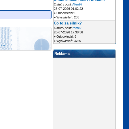
Ostatni post:
Alien97
27-07-2026 01:02:22
»
Odpowiedzi: 0
»
Wyświetleń: 255
Co to za silnik?
Ostatni post:
romek
26-07-2026 17:38:56
»
Odpowiedzi: 9
»
Wyświetleń: 3765
anów
Reklama