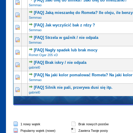
[FAQ] Jaki olej do silnika? Jaki olej do mieszanki?
Semmao
[FAQ] Jaką mieszankę do Rometa? Ile oleju, ile benz
Semmao
[FAQ] Jak wyczyścić bak z rdzy ?
Semmao
[FAQ] Strzela w gaźnik / nie odpala
Semmao
[FAQ] Nagły spadek lub brak mocy
Romet Ogar 205 xD
[FAQ] Brak iskry / nie odpala
gabriel0
[FAQ] Na jaki kolor pomalować Rometa? Na jaki kolo
Semmao
[FAQ] Silnik nie pali, przerywa dusi się itp.
gabriel0
1 nowy wątek
Brak nowych postów
Popularny wątek (nowe)
Zawiera Twoje posty