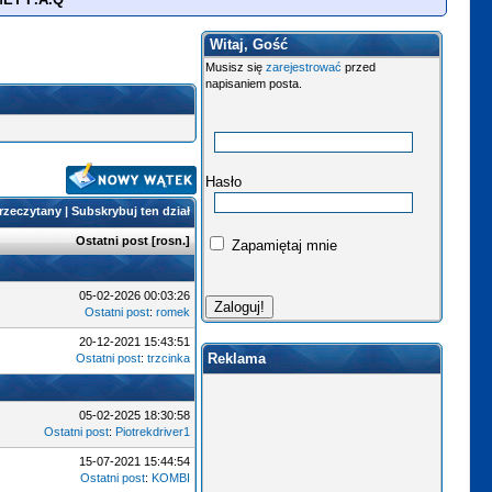
Witaj, Gość
Musisz się
zarejestrować
przed
napisaniem posta.
Hasło
przeczytany
|
Subskrybuj ten dział
Ostatni post
[
rosn.
]
Zapamiętaj mnie
05-02-2026 00:03:26
Ostatni post
:
romek
20-12-2021 15:43:51
Reklama
Ostatni post
:
trzcinka
05-02-2025 18:30:58
Ostatni post
:
Piotrekdriver1
15-07-2021 15:44:54
Ostatni post
:
KOMBI