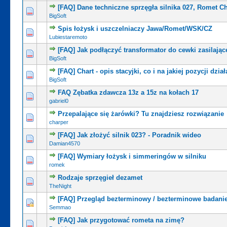
[FAQ] Dane techniczne sprzęgła silnika 027, Romet Ch
BigSoft
Spis łożysk i uszczelniaczy Jawa/Romet/WSK/CZ
Lubiestaremoto
[FAQ] Jak podłączyć transformator do cewki zasilając
BigSoft
[FAQ] Chart - opis stacyjki, co i na jakiej pozycji dział
BigSoft
FAQ Zębatka zdawcza 13z a 15z na kołach 17
gabriel0
Przepalające się żarówki? Tu znajdziesz rozwiązanie
charper
[FAQ] Jak złożyć silnik 023? - Poradnik wideo
Damian4570
[FAQ] Wymiary łożysk i simmeringów w silniku
romek
Rodzaje sprzęgieł dezamet
TheNight
[FAQ] Przegląd bezterminowy / bezterminowe badanie
Semmao
[FAQ] Jak przygotować rometa na zimę?