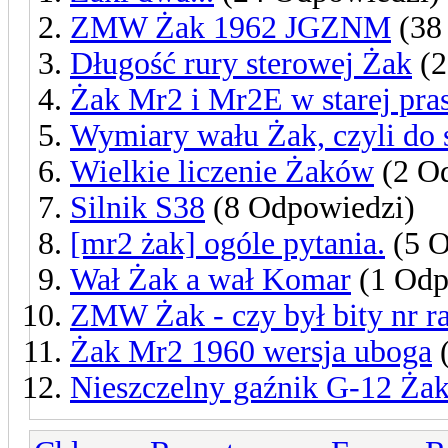
ZMW Żak 1962 JGZNM
(38
Długość rury sterowej Żak
(2
Żak Mr2 i Mr2E w starej pras
Wymiary wału Żak, czyli do 
Wielkie liczenie Żaków
(2 O
Silnik S38
(8 Odpowiedzi)
[mr2 żak] ogóle pytania.
(5 O
Wał Żak a wał Komar
(1 Odp
ZMW Żak - czy był bity nr 
Żak Mr2 1960 wersja uboga
(
Nieszczelny gaźnik G-12 Ża