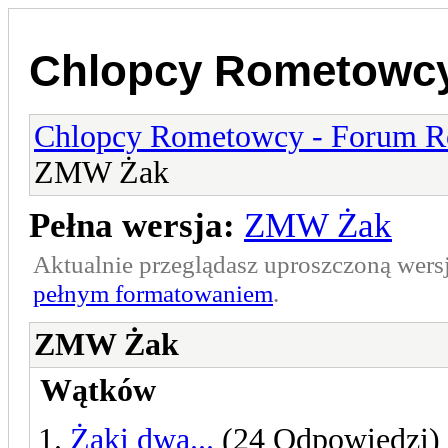
Chlopcy Rometowcy
Chlopcy Rometowcy - Forum R
ZMW Żak
Pełna wersja:
ZMW Żak
Aktualnie przeglądasz uproszczoną wers
pełnym formatowaniem
.
ZMW Żak
Wątków
Żaki dwa...
(24 Odpowiedzi)