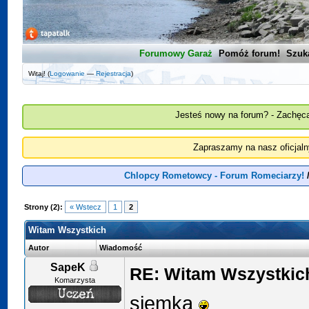
Forumowy Garaż
Pomóż forum!
Szuk
Witaj! (
Logowanie
—
Rejestracja
)
Jesteś nowy na forum? - Zachęca
Zapraszamy na nasz oficjal
Chlopcy Rometowcy - Forum Romeciarzy!
Strony (2):
« Wstecz
1
2
Witam Wszystkich
Autor
Wiadomość
SapeK
RE: Witam Wszystkic
Komarzysta
siemka