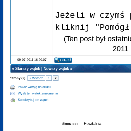
Jeżeli w czymś 
kliknij "Pomógł
(Ten post był ostatn
2011 
09-07-2011 16:20:07
«
Starszy wątek
|
Nowszy wątek
»
Strony (2):
« Wstecz
1
2
Pokaż wersję do druku
Wyślij ten wątek znajomemu
Subskrybuj ten wątek
Skocz do: