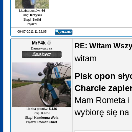
Liczba postów:
66
Imię:
Krzysiu
Skąd:
Sadki
Pojazd:
09-07-2011 11:22:05
MrF4k
RE: Witam Wszy
Daaaawwccaa
witam
Pisk opon sły
Charcie zapier*
Mam Rometa i 
Liczba postów:
5,136
wybiorę się na 
Imię:
Karol
Skąd:
Kamienna Wola
Pojazd:
Romet Chart