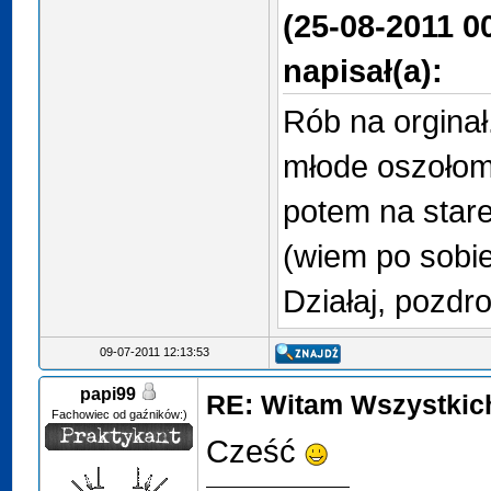
(25-08-2011 0
napisał(a):
Rób na orginał.
młode oszołom
potem na stare
(wiem po sobie
Działaj, pozdro
09-07-2011 12:13:53
papi99
RE: Witam Wszystkic
Fachowiec od gaźników:)
Cześć