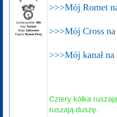
>>>Mój Romet n
Liczba postów:
469
Imię:
Kacper
>>>Mój Cross na
Skąd:
Zakrzewo
Pojazd:
Romet Pony
>>>Mój kanał n
Cztery kółka ruszają
ruszają duszę.