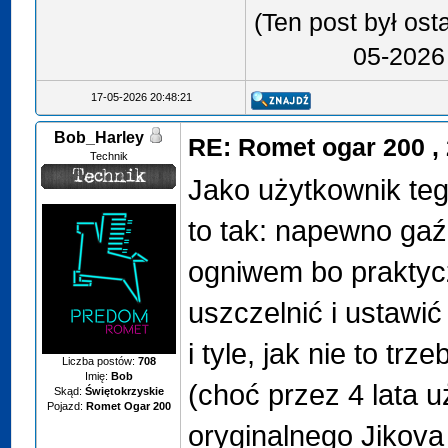
(Ten post był os
05-2026
17-05-2026 20:48:21
Bob_Harley
RE: Romet ogar 200 , 
Technik
Jako użytkownik teg
to tak: napewno gaź
ogniwem bo praktycz
uszczelnić i ustawić 
i tyle, jak nie to tr
Liczba postów:
708
Imię:
Bob
(choć przez 4 lata 
Skąd:
Świętokrzyskie
Pojazd:
Romet Ogar 200
oryginalnego Jikova 