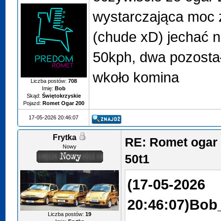
wystarczająca moc 
(chude xD) jechać n
50kph, dwa pozostał
wkoło komina
Liczba postów:
708
Imię:
Bob
Skąd:
Świętokrzyskie
Pojazd:
Romet Ogar 200
17-05-2026 20:46:07
Frytka
RE: Romet ogar 
Nowy
50t1
(17-05-2026
20:46:07)
Bob_
Liczba postów:
19