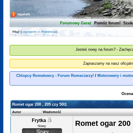
Forumowy Garaż
Pomóż forum!
Szuk
Witaj! (
Logowanie
—
Rejestracja
)
Jesteś nowy na forum? - Zachęca
Zapraszamy na nasz oficjal
Chlopcy Rometowcy - Forum Romeciarzy!
/
Motorowery i moto
Ocena
Romet ogar 200 , 205 czy 50t1
Autor
Wiadomość
Frytka
Romet ogar 200 
Nowy