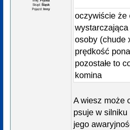
Imię:
Frytka
Skąd:
Śląsk
Pojazd:
Inny
oczywiście że 
wystarczająca
osoby (chude x
prędkość pona
pozostałe to c
komina
A wiesz może c
psuje w silniku 
jego awaryjnoś