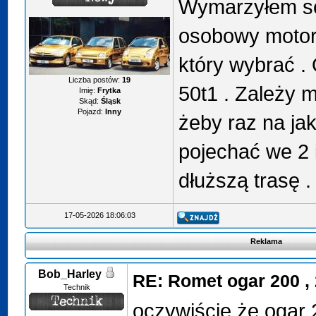
Wymarzyłem sob
osobowy motor
który wybrać .
Liczba postów:
19
50t1 . Zależy 
Imię:
Frytka
Skąd:
Śląsk
Pojazd:
Inny
żeby raz na jak
pojechać we 2 i
dłuższą trasę 
17-05-2026 18:06:03
Reklama
Bob_Harley
RE: Romet ogar 200 , 
Technik
oczywiście że ogar 2