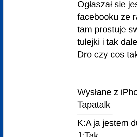
Ogłaszał sie je
facebooku ze r
tam prostuje s
tulejki i tak dal
Dro czy cos ta
Wysłane z iPh
Tapatalk
K:A ja jestem 
J:Tak