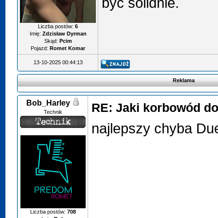
być solidnie.
Liczba postów:
6
Imię:
Zdzisław Dyrman
Skąd:
Pcim
Pojazd:
Romet Komar
13-10-2025 00:44:13
Reklama
Bob_Harley
RE: Jaki korbowód d
Technik
najlepszy chyba Due
Liczba postów:
708