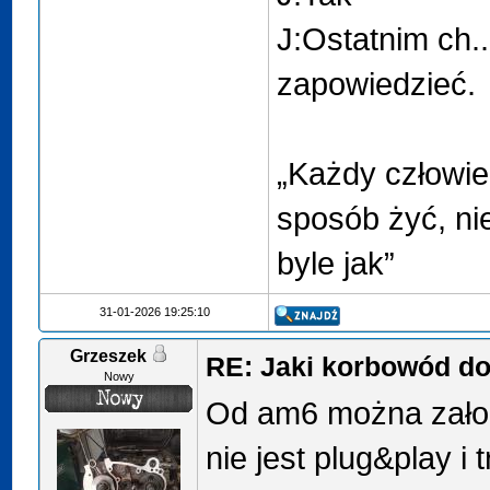
J:Ostatnim ch..
zapowiedzieć.
„Każdy człowie
sposób żyć, nie
byle jak”
31-01-2026 19:25:10
Grzeszek
RE: Jaki korbowód d
Nowy
Od am6 można założ
nie jest plug&play i 