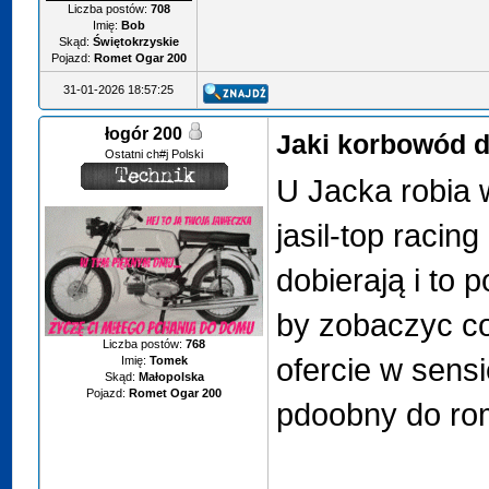
Liczba postów:
708
Imię:
Bob
Skąd:
Świętokrzyskie
Pojazd:
Romet Ogar 200
31-01-2026 18:57:25
łogór 200
Jaki korbowód 
Ostatni ch#j Polski
U Jacka robia 
jasil-top racin
dobierają i to
by zobaczyc co
Liczba postów:
768
ofercie w sensi
Imię:
Tomek
Skąd:
Małopolska
Pojazd:
Romet Ogar 200
pdoobny do r