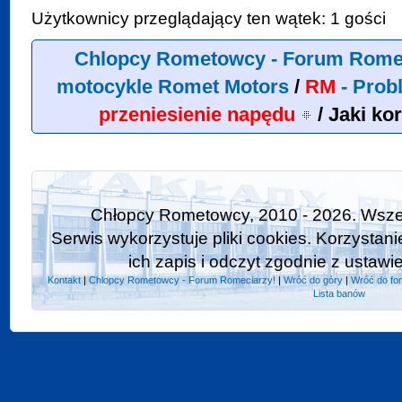
Użytkownicy przeglądający ten wątek: 1 gości
Chlopcy Rometowcy - Forum Rome
motocykle Romet Motors
/
RM
- Prob
przeniesienie napędu
/
Jaki ko
Chłopcy Rometowcy, 2010 - 2026. Wszel
Serwis wykorzystuje pliki cookies. Korzystan
ich zapis i odczyt zgodnie z ustawi
Kontakt
|
Chlopcy Rometowcy - Forum Romeciarzy!
|
Wróć do góry
|
Wróć do fo
Lista banów