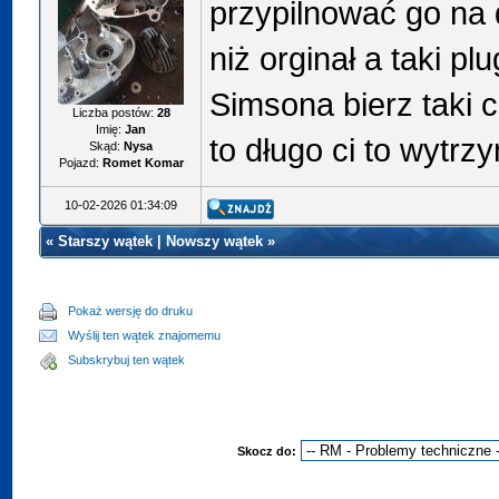
przypilnować go na 
niż orginał a taki pl
Simsona bierz taki 
Liczba postów:
28
Imię:
Jan
to długo ci to wytrz
Skąd:
Nysa
Pojazd:
Romet Komar
10-02-2026 01:34:09
«
Starszy wątek
|
Nowszy wątek
»
Pokaż wersję do druku
Wyślij ten wątek znajomemu
Subskrybuj ten wątek
Skocz do: