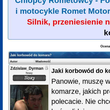
Chlopcy Rometowcy - Fo
i motocykle Romet Moto
Silnik, przeniesienie
k
Ocena
Jaki korbowód do komara?
Autor
Wiadomość
Zdzislaw_Dyrman
Jaki korbowód do 
Nowy
Panowie, muszę w
komarze, jakich p
polecacie. Nie ch