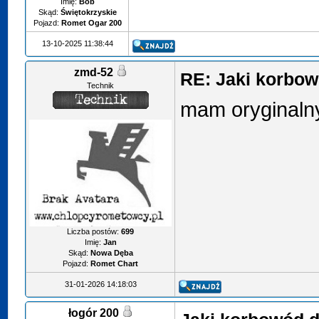
Imię:
Bob
Skąd:
Świętokrzyskie
Pojazd:
Romet Ogar 200
13-10-2025 11:38:44
zmd-52
RE: Jaki korbo
Technik
mam oryginal
Liczba postów:
699
Imię:
Jan
Skąd:
Nowa Dęba
Pojazd:
Romet Chart
31-01-2026 14:18:03
łogór 200