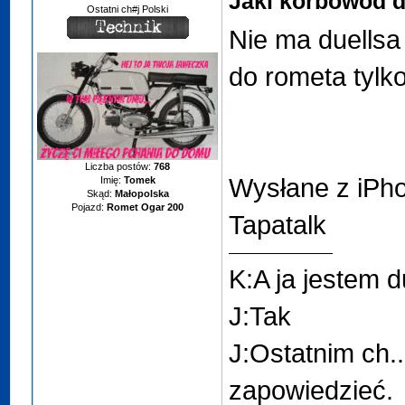
Jaki korbowód 
Ostatni ch#j Polski
Nie ma duells
do rometa tylk
Liczba postów:
768
Wysłane z iPh
Imię:
Tomek
Skąd:
Małopolska
Pojazd:
Romet Ogar 200
Tapatalk
K:A ja jestem 
J:Tak
J:Ostatnim ch..
zapowiedzieć.