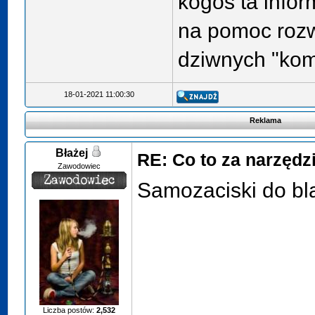
kogoś ta info
na pomoc rozw
dziwnych "kom
18-01-2021 11:00:30
Reklama
Błażej
RE: Co to za narzędz
Zawodowiec
Samozaciski do bl
Liczba postów:
2,532