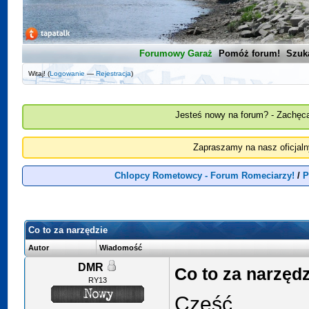
Forumowy Garaż
Pomóż forum!
Szuk
Witaj! (
Logowanie
—
Rejestracja
)
Jesteś nowy na forum? - Zachęca
Zapraszamy na nasz oficjal
Chlopcy Rometowcy - Forum Romeciarzy!
/
P
Co to za narzędzie
Autor
Wiadomość
DMR
Co to za narzędz
RY13
Cześć,