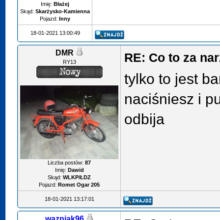
Imię:
Błażej
Skąd:
Skarżysko-Kamienna
Pojazd:
Inny
18-01-2021 13:00:49
DMR
RE: Co to za na
RY13
tylko to jest b
naciśniesz i pu
odbija
Liczba postów:
87
Imię:
Dawid
Skąd:
WLKP/ŁDZ
Pojazd:
Romet Ogar 205
18-01-2021 13:17:01
wazniak96