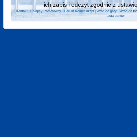
ich zapis i odczyt zgodnie z ustawi
Kontakt
|
Chlopcy Rometowcy - Forum Romeciarzy!
|
Wróć do góry
|
Wróć do fo
Lista banów