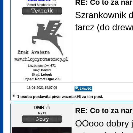
RE: Co to za na
Smerf Mechanizator
Szrankownik do
tarcz (do drew
Liczba postów:
671
Imię:
Dawid
Skąd:
Lębork
Pojazd:
Romet Ogar 205
18-01-2021 14:07:06
1 osoba postawiła piwo wazniak96 za ten post.
DMR
RE: Co to za na
RY13
OOooo dobry j