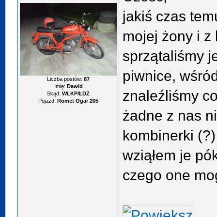
jakiś czas tem
mojej żony i 
sprzątaliśmy j
piwnice, wśró
Liczba postów:
87
Imię:
Dawid
znaleźliśmy co
Skąd:
WLKP/ŁDZ
Pojazd:
Romet Ogar 205
żadne z nas ni
kombinerki (?)
wziąłem je pók
czego one mog