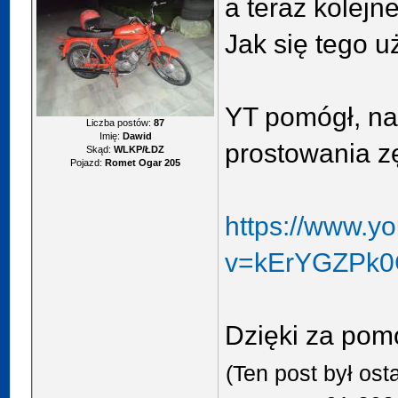
a teraz kolejne
Jak się tego u
YT pomógł, na
Liczba postów:
87
Imię:
Dawid
prostowania z
Skąd:
WLKP/ŁDZ
Pojazd:
Romet Ogar 205
https://www.y
v=kErYGZPk
Dzięki za pom
(Ten post był os