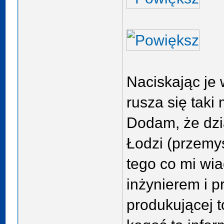
Naciskając je
rusza się taki
Dodam, że dzi
Łodzi (przemys
tego co mi wi
inżynierem i p
produkującej t