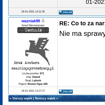
01-202
18-01-2021 14:11:35
wazniak96
RE: Co to za na
Smerf Mechanizator
Nie ma spraw
Liczba postów:
671
Imię:
Dawid
Skąd:
Lębork
Pojazd:
Romet Ogar 205
18-01-2021 14:27:27
«
Starszy wątek
|
Nowszy wątek
»