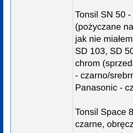
Tonsil SN 50 
(pożyczane na
jak nie miałem
SD 103, SD 50
chrom (sprzed
- czarno/sreb
Panasonic - c
Tonsil Space 
czarne, obręcz