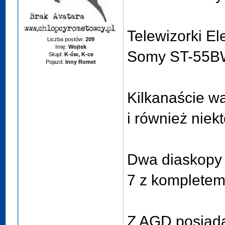
Telewizorki El
Liczba postów:
209
Imię:
Wojtek
Somy ST-55B
Skąd:
K-ów, K-ce
Pojazd:
Inny Romet
Kilkanaście w
i również niek
Dwa diaskopy 
7 z kompletem
Z AGD posiad