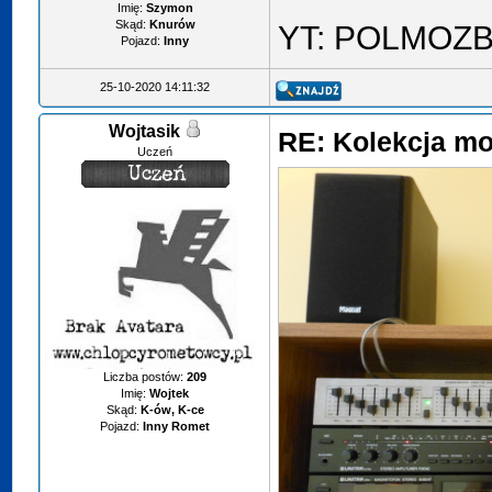
Imię:
Szymon
Skąd:
Knurów
YT: POLMOZ
Pojazd:
Inny
25-10-2020 14:11:32
Wojtasik
RE: Kolekcja mo
Uczeń
Liczba postów:
209
Imię:
Wojtek
Skąd:
K-ów, K-ce
Pojazd:
Inny Romet