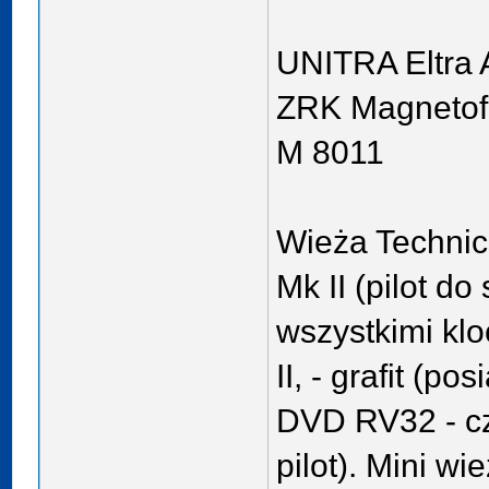
UNITRA Eltra 
ZRK Magnetof
M 8011
Wieża Technic
Mk II (pilot d
wszystkimi kl
II, - grafit (p
DVD RV32 - cz
pilot). Mini w