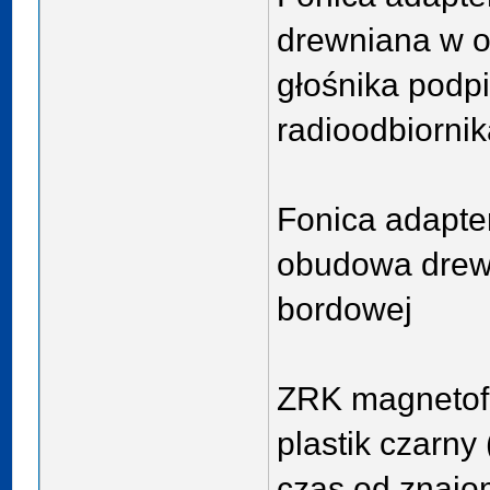
drewniana w ok
głośnika podp
radioodbiornik
Fonica adapte
obudowa drewn
bordowej
ZRK magnetof
plastik czarny
czas od znaj