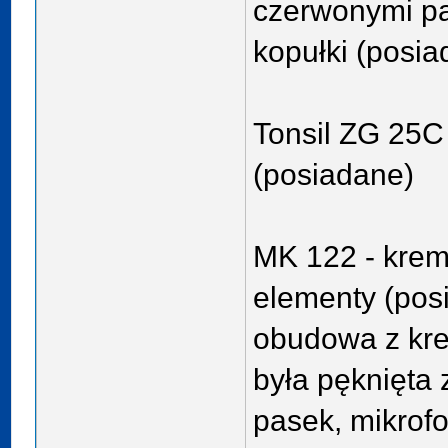
czerwonymi pa
kopułki (posia
Tonsil ZG 25C 
(posiadane)
MK 122 - krem
elementy (pos
obudowa z kr
była pęknięta 
pasek, mikrofo