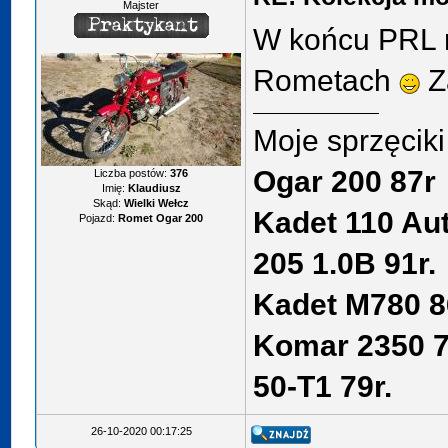
Majster
W końcu PRL n
Rometach
Z
Moje sprzęcik
Ogar 200 87r
Liczba postów:
376
Imię:
Klaudiusz
Skąd:
Wielki Wełcz
Kadet 110 Au
Pojazd:
Romet Ogar 200
205 1.0B 91r.
Kadet M780 8
Komar 2350 7
50-T1 79r.
26-10-2020 00:17:25