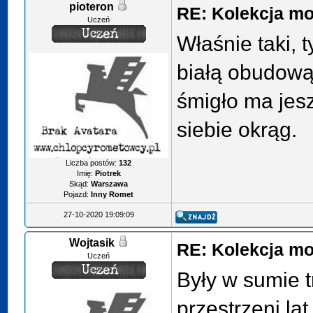
pioteron
RE: Kolekcja mo
Uczeń
Właśnie taki,
białą obudową,
śmigło ma je
siebie okrąg.
Liczba postów:
132
Imię:
Piotrek
Skąd:
Warszawa
Pojazd:
Inny Romet
27-10-2020 19:09:09
Wojtasik
RE: Kolekcja mo
Uczeń
Były w sumie 
przestrzeni l