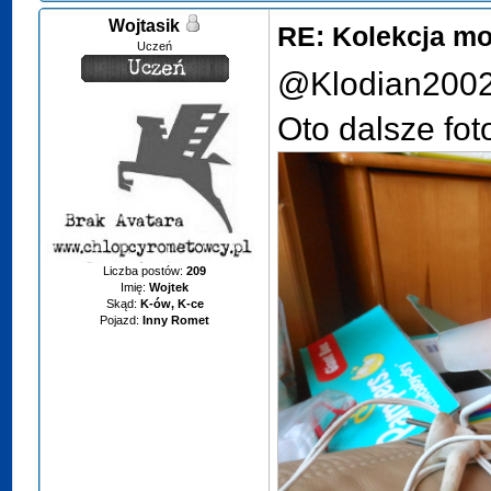
Wojtasik
RE: Kolekcja mo
Uczeń
@Klodian2002
Oto dalsze fot
Liczba postów:
209
Imię:
Wojtek
Skąd:
K-ów, K-ce
Pojazd:
Inny Romet