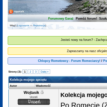
Forumowy Garaż
Pomóż forum!
Szuk
Witaj! (
Logowanie
—
Rejestracja
)
Jesteś nowy na forum? - Zachęca
Zapraszamy na nasz oficjal
Chlopcy Rometowcy - Forum Romeciarzy!
/
Po
Strony (3):
1
2
3
Dalej »
Kolekcja mojego sprzętu
Autor
Wiadomość
Wojtasik
Kolekcja mojego
Uczeń
Po Romecie (