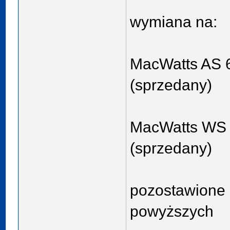
wymiana na:
MacWatts AS 6
(sprzedany)
MacWatts WS 
(sprzedany)
pozostawione
powyższych