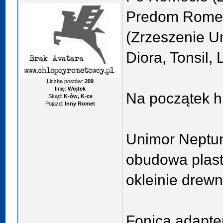
Predom Romet)
(Zrzeszenie U
Diora, Tonsil,
Liczba postów:
209
Imię:
Wojtek
Na początek hi
Skąd:
K-ów, K-ce
Pojazd:
Inny Romet
Unimor Neptun
obudowa plas
okleinie drew
Fonica adapt