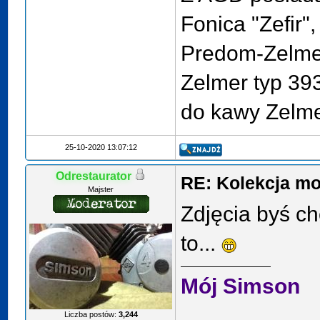
Fonica "Zefir"
Predom-Zelmer 
Zelmer typ 39
do kawy Zelmer
25-10-2020 13:07:12
Odrestaurator
RE: Kolekcja mo
Majster
Zdjęcia byś ch
to...
Mój Simson
Liczba postów:
3,244