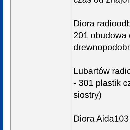
Diora radiood
201 obudowa d
drewnopodobn
Lubartów rad
- 301 plastik 
siostry)
Diora Aida103