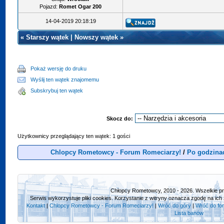
Pojazd:
Romet Ogar 200
14-04-2019 20:18:19
«
Starszy wątek
|
Nowszy wątek
»
Pokaż wersję do druku
Wyślij ten wątek znajomemu
Subskrybuj ten wątek
Skocz do:
Użytkownicy przeglądający ten wątek: 1 gości
Chlopcy Rometowcy - Forum Romeciarzy!
/
Po godzina
Chłopcy Rometowcy, 2010 - 2026. Wszelkie p
Serwis wykorzystuje pliki cookies. Korzystanie z witryny oznacza zgodę na ich 
Kontakt
|
Chlopcy Rometowcy - Forum Romeciarzy!
|
Wróć do góry
|
Wróć do fo
Lista banów