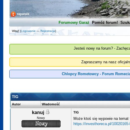
Forumowy Garaż
Pomóż forum!
Szuk
Witaj! (
Logowanie
—
Rejestracja
)
Jesteś nowy na forum? - Zachęca
Zapraszamy na nasz oficjal
Chlopcy Rometowcy - Forum Romecia
TIG
Autor
Wiadomość
kanuj
TIG
Nowy
Może ktoś się wypowie na temat 
https://investhoreca.pl/100201