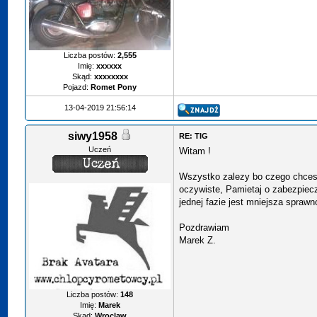
Liczba postów:
2,555
Imię:
xxxxxx
Skąd:
xxxxxxxx
Pojazd:
Romet Pony
13-04-2019 21:56:14
siwy1958
RE: TIG
Uczeń
Witam !
Wszystko zalezy bo czego chces
oczywiste, Pamietaj o zabezpiec
jednej fazie jest mniejsza sprawn
Pozdrawiam
Marek Z.
Liczba postów:
148
Imię:
Marek
Skąd:
Wroclaw