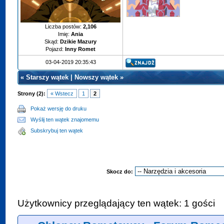
Liczba postów:
2,106
Imię:
Ania
Skąd:
Dzikie Mazury
Pojazd:
Inny Romet
03-04-2019 20:35:43
«
Starszy wątek
|
Nowszy wątek
»
Strony (2):
« Wstecz
1
2
Pokaż wersję do druku
Wyślij ten wątek znajomemu
Subskrybuj ten wątek
Skocz do:
Użytkownicy przeglądający ten wątek: 1 gości