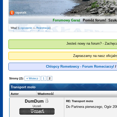
Forumowy Garaż
Pomóż forum!
Szuk
Witaj! (
Logowanie
—
Rejestracja
)
Jesteś nowy na forum? - Zachęca
Zapraszamy na nasz oficjal
Chlopcy Rometowcy - Forum Romeciarzy!
Strony (2):
« Wstecz
1
2
Transport moto
Autor
Wiadomość
DumDum
RE: Transport moto
Uczeń
Do Partnera pierwszego, Ogór 20