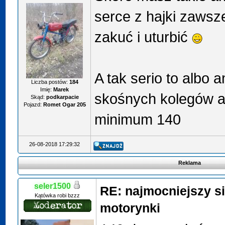
serce z hajki zaws
zakuć i uturbić
A tak serio to albo 
Liczba postów:
184
Imię:
Marek
skośnych kolegów al
Skąd:
podkarpacie
Pojazd:
Romet Ogar 205
minimum 140
26-08-2018 17:29:32
Reklama
seler1500
RE: najmocniejszy si
Kątówka robi bzzz
motorynki