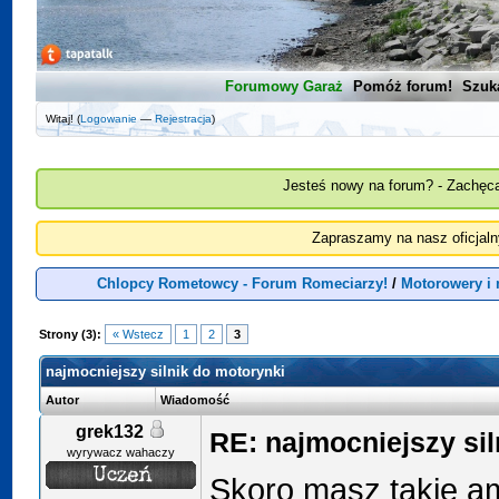
Forumowy Garaż
Pomóż forum!
Szuk
Witaj! (
Logowanie
—
Rejestracja
)
Jesteś nowy na forum? - Zachęca
Zapraszamy na nasz oficjal
Chlopcy Rometowcy - Forum Romeciarzy!
/
Motorowery i
Strony (3):
« Wstecz
1
2
3
najmocniejszy silnik do motorynki
Autor
Wiadomość
grek132
RE: najmocniejszy sil
wyrywacz wahaczy
Skoro masz takie amb