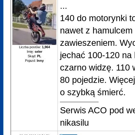
...
140 do motorynki t
nawet z hamulcem 
zawieszeniem. Wyo
Liczba postów:
1,964
Imię:
seler
jechać 100-120 na k
Skąd:
PL
Pojazd:
Inny
czarno widzę. 110 w
80 pojedzie. Więcej
o szybką śmierć.
Serwis ACO pod w
nikasilu