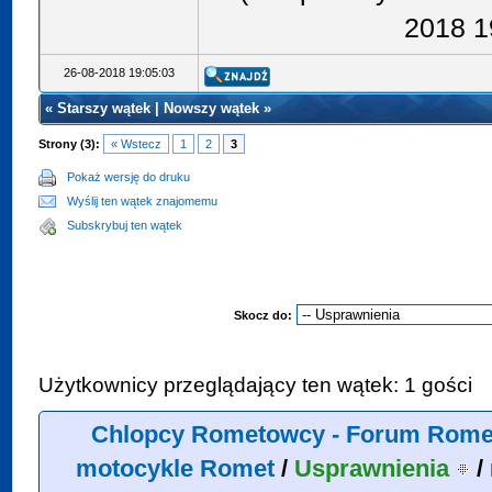
2018 1
26-08-2018 19:05:03
«
Starszy wątek
|
Nowszy wątek
»
Strony (3):
« Wstecz
1
2
3
Pokaż wersję do druku
Wyślij ten wątek znajomemu
Subskrybuj ten wątek
Skocz do:
Użytkownicy przeglądający ten wątek: 1 gości
Chlopcy Rometowcy - Forum Rome
motocykle Romet
/
Usprawnienia
/