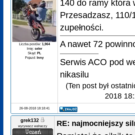
140 do ramy która
Przesadzasz, 110/
zupełności.
A nawet 72 powinno
Liczba postów:
1,964
Imię:
seler
Skąd:
PL
Pojazd:
Inny
Serwis ACO pod w
nikasilu
(Ten post był ostatn
2018 18:
26-08-2018 18:18:41
grek132
RE: najmocniejszy sil
wyrywacz wahaczy