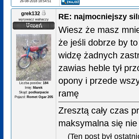
26-08-2018 18:54:51
grek132
RE: najmocniejszy sil
wyrywacz wahaczy
Wiesz że masz mni
że jeśli dobrze by to
widzę żadnych zast
zawias heble tył prz
opony i przede wszy
Liczba postów:
184
Imię:
Marek
ramę
Skąd:
podkarpacie
Pojazd:
Romet Ogar 205
Zresztą cały czas p
maksymalna się nie
(Ten post był ostatn