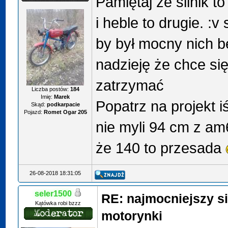
Pamiętaj że silnik t
i heble to drugie. :v
by był mocny nich 
nadzieję że chce się
zatrzymać
Liczba postów:
184
Imię:
Marek
Popatrz na projekt i
Skąd:
podkarpacie
Pojazd:
Romet Ogar 205
nie myli 94 cm z am
że 140 to przesada
26-08-2018 18:31:05
seler1500
RE: najmocniejszy si
Kątówka robi bzzz
motorynki