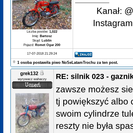
Kanał: @
Instagram
Liczba postów:
1,022
Imię:
Bartosz
Skąd:
Lublin
Pojazd:
Romet Ogar 200
17-07-2018 21:29:24
1 osoba postawiła piwo NoSeLatamTrochu za ten post.
grek132
RE: silnik 023 - gazn
wyrywacz wahaczy
zawsze możesz sie
tj powiększyć albo
swoim cylindrze tu
reszty nie była spa