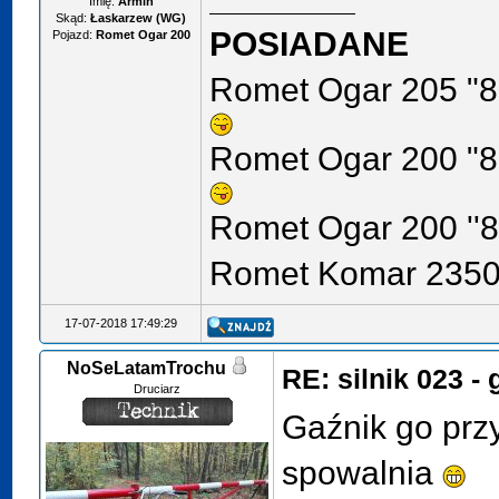
Imię:
Armin
Skąd:
Łaskarzew (WG)
POSIADANE
Pojazd:
Romet Ogar 200
Romet Ogar 205 "8
Romet Ogar 200 "8
Romet Ogar 200 ''8
Romet Komar 2350 
17-07-2018 17:49:29
NoSeLatamTrochu
RE: silnik 023 -
Druciarz
Gaźnik go prz
spowalnia