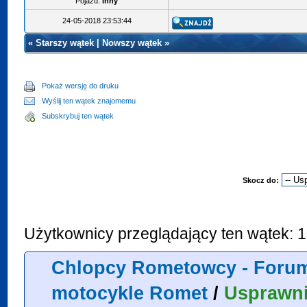
Pojazd:
Inny
24-05-2018 23:53:44
«
Starszy wątek
|
Nowszy wątek
»
Pokaż wersję do druku
Wyślij ten wątek znajomemu
Subskrybuj ten wątek
Skocz do:
Użytkownicy przeglądający ten wątek: 1
Chlopcy Rometowcy - Forum
motocykle Romet
/
Usprawni