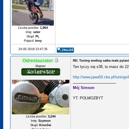
Liczba postów:
1,964
Imię:
seler
Skąd:
PL
Pojazd:
Inny
24-05-2018 23:47:35
Odrestaurator
RE: Tuning wedlug salka male pytan
Majster
Ten tyczy się s38, tu masz do 22
http://www.jawa50.cba.pl/tuningsi
Mój Simson
YT: POLMOZBYT
Liczba postów:
3,244
Imię:
Szymon
Skąd:
Knurów