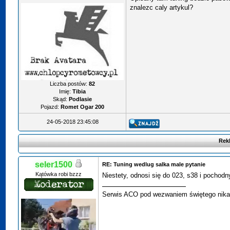
znalezc caly artykul?
Liczba postów:
82
Imię:
Tibia
Skąd:
Podlasie
Pojazd:
Romet Ogar 200
24-05-2018 23:45:08
Rek
seler1500
RE: Tuning wedlug salka male pytanie
Kątówka robi bzzz
Niestety, odnosi się do 023, s38 i pochodn
Serwis ACO pod wezwaniem świętego nika