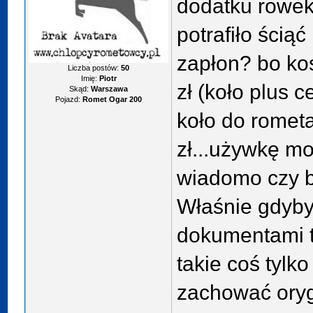
dodatku rowek n
potrafiło ściąć
zapłon? bo ko
Liczba postów:
50
Imię:
Piotr
zł (koło plus 
Skąd:
Warszawa
Pojazd:
Romet Ogar 200
koło do rometa
zł...używkę mo
wiadomo czy bę
Właśnie gdyby
dokumentami t
takie coś tylk
zachować oryg