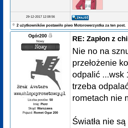
29-12-2017 12:08:56
2 użytkowników postawiło piwo Motorowerzystka za ten post.
Ogór200
RE: Zapłon z ch
Nowy
Nie no na sznu
przełożenie k
odpalić ...wsk
trzeba odpalać
rometach nie 
Liczba postów:
50
Imię:
Piotr
Skąd:
Warszawa
Pojazd:
Romet Ogar 200
Światła nie są