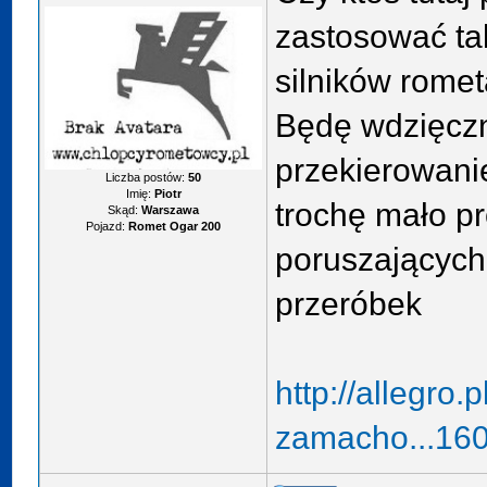
zastosować ta
silników rome
Będę wdzięczny
przekierowani
Liczba postów:
50
Imię:
Piotr
trochę mało p
Skąd:
Warszawa
Pojazd:
Romet Ogar 200
poruszających
przeróbek
http://allegro
zamacho...160