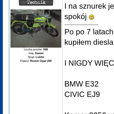
I na sznurek je
spokój
Po po 7 latach
kupiłem diesl
Liczba postów:
698
Imię:
Daniel
Skąd:
Lublin
I NIGDY WIĘ
Pojazd:
Romet Ogar 200
BMW E32
CIVIC EJ9