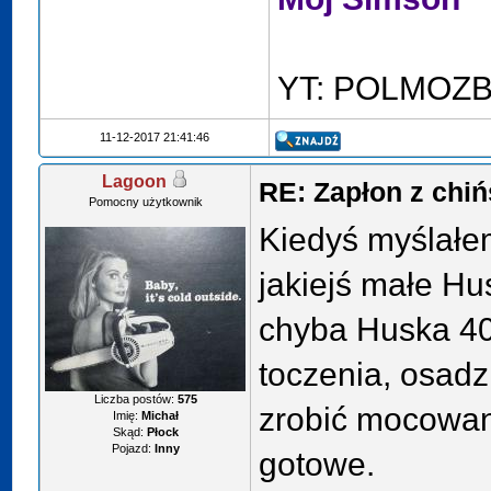
YT: POLMOZ
11-12-2017 21:41:46
Lagoon
RE: Zapłon z chiń
Pomocny użytkownik
Kiedyś myślałem
jakiejś małe Hu
chyba Huska 40
toczenia, osadz
Liczba postów:
575
zrobić mocowan
Imię:
Michał
Skąd:
Płock
Pojazd:
Inny
gotowe.