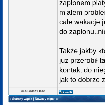
zapłonem plat
miałem proble
całe wakacje 
do zapłonu..nic
Także jakby kt
już przerobił t
kontakt do nie
jak to dobrze 
07-01-2018 21:46:03
«
Starszy wątek
|
Nowszy wątek
»