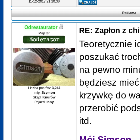
11-12-2017 21:20:38
Reklama
Odrestaurator
RE: Zapłon z ch
Majster
Teoretycznie i
poszukać troch
na pewno minus
będziesz mieć 
Liczba postów:
3,244
krzywkę do wa
Imię:
Szymon
Skąd:
Knurów
Pojazd:
Inny
przerobić pod
itd.
Mój Simson