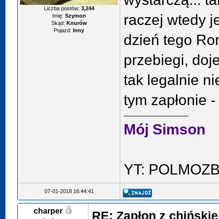
Liczba postów:
3,244
raczej wtedy j
Imię:
Szymon
Skąd:
Knurów
Pojazd:
Inny
dzień tego Ro
przebiegi, doj
tak legalnie n
tym zapłonie -
Mój Simson
YT: POLMOZ
07-01-2018 16:44:41
charper
RE: Zapłon z chińskie