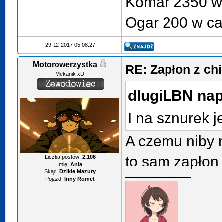
Komar 2350 w 
Ogar 200 w ca
29-12-2017 05:08:27
Motorowerzystka
RE: Zapłon z ch
Mekanik xD
dlugiLBN napi
I na sznurek j
A czemu niby
to sam zapłon 
Liczba postów:
2,106
Imię:
Ania
Skąd:
Dzikie Mazury
Pojazd:
Inny Romet