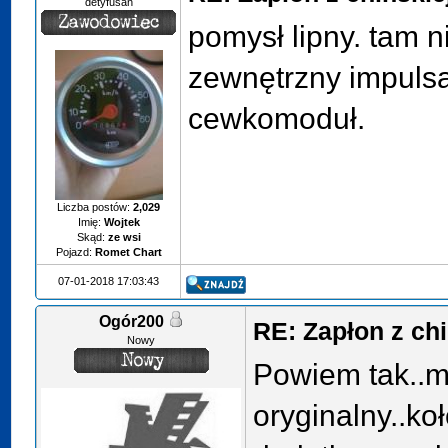
detyfusan
pomysł lipny. tam n
zewnętrzny impulsa
cewkomoduł.
Liczba postów:
2,029
Imię:
Wojtek
Skąd:
ze wsi
Pojazd:
Romet Chart
07-01-2018 17:03:43
Ogór200
RE: Zapłon z ch
Nowy
Powiem tak..m
oryginalny..koł