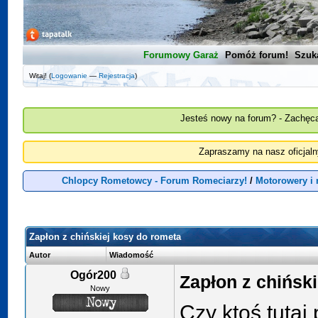
Forumowy Garaż
Pomóż forum!
Szuk
Witaj! (
Logowanie
—
Rejestracja
)
Jesteś nowy na forum? - Zachęca
Zapraszamy na nasz oficjal
Chlopcy Rometowcy - Forum Romeciarzy!
/
Motorowery i
Zapłon z chińskiej kosy do rometa
Autor
Wiadomość
Ogór200
Zapłon z chińsk
Nowy
Czy ktoś tuta