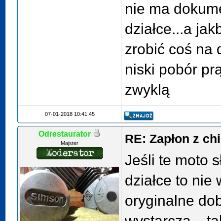
nie ma dokumen
działce...a ja
zrobić coś na 
niski pobór pr
zwyklą
07-01-2018 10:41:45
Odrestaurator
RE: Zapłon z ch
Majster
Jeśli te moto s
działce to nie 
oryginalne dob
wystarczą... ta