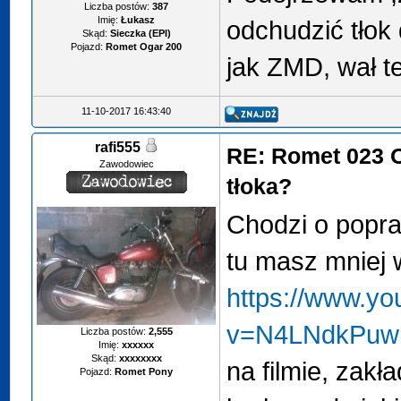
Liczba postów:
387
Imię:
Łukasz
odchudzić tłok 
Skąd:
Sieczka (EPI)
Pojazd:
Romet Ogar 200
jak ZMD, wał t
11-10-2017 16:43:40
rafi555
RE: Romet 023 
Zawodowiec
tłoka?
Chodzi o popr
tu masz mniej 
https://www.y
v=N4LNdkPuw
Liczba postów:
2,555
Imię:
xxxxxx
Skąd:
xxxxxxxx
na filmie, zak
Pojazd:
Romet Pony