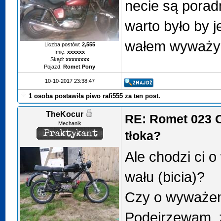
necie są porad
warto było by 
wałem wyważy
Liczba postów:
2,555
Imię:
xxxxxx
Skąd:
xxxxxxxx
Pojazd:
Romet Pony
10-10-2017 23:38:47
1 osoba postawiła piwo rafi555 za ten post.
TheKocur
RE: Romet 023 
Mechanik
tłoka?
Ale chodzi ci
wału (bicia)?
Czy o wyważeni
Podejrzewam ,