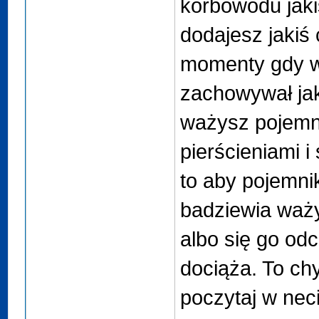
korbowodu jaki
dodajesz jakiś
momenty gdy w
zachowywał jak
ważysz pojemni
pierścieniami i
to aby pojemnik
badziewia waży
albo się go od
dociąża. To chy
poczytaj w nec