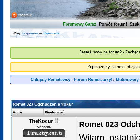
Forumowy Garaż
Pomóż forum!
Szuk
Witaj! (
Logowanie
—
Rejestracja
)
Jesteś nowy na forum? - Zachęca
Zapraszamy na nasz oficjal
Chlopcy Rometowcy - Forum Romeciarzy!
/
Motorowery 
Romet 023 Odchudzenie tłoka?
Autor
Wiadomość
TheKocur
Romet 023 Odch
Mechanik
Witam, ostatni