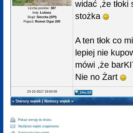
widać ,że tłoki
Liczba postów:
387
Imię:
Łukasz
stożka
Skąd:
Sieczka (EPI)
Pojazd:
Romet Ogar 200
A ten tłok co m
lepiej nie ku
mówi ,że barK
Nie no Żart
23-10-2017 19:04:59
«
Starszy wątek
|
Nowszy wątek
»
Pokaż wersję do druku
Wyślij ten wątek znajomemu
Subskrybuj ten wątek