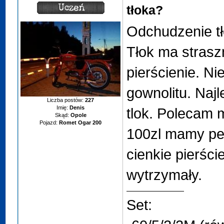
tłoka?
Odchudzenie tł
Tłok ma strasz
pierścienie. Ni
gownolitu. Najl
Liczba postów:
227
Imię:
Denis
tlok. Polecam m
Skąd:
Opole
Pojazd:
Romet Ogar 200
100zl mamy per
cienkie pierście
wytrzymały.
Set: