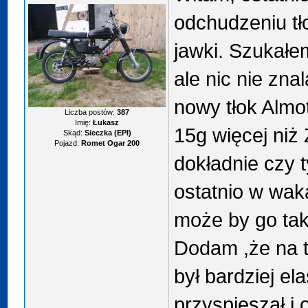
odchudzeniu tł
jawki. Szukał
ale nic nie zna
nowy tłok Almot
Liczba postów:
387
Imię:
Łukasz
15g więcej niż
Skąd:
Sieczka (EPI)
Pojazd:
Romet Ogar 200
dokładnie czy 
ostatnio w wak
może by go ta
Dodam ,że na 
był bardziej ela
przyspieszał i 