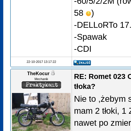
-60/5/2/2M (ró
58
)
-DELLoRTo 17
-Spawak
-CDI
22-10-2017 13:17:22
TheKocur
RE: Romet 023 
Mechanik
tłoka?
Nie to ,żebym si
mam 2 tłoki, 1 
nawet po zmie