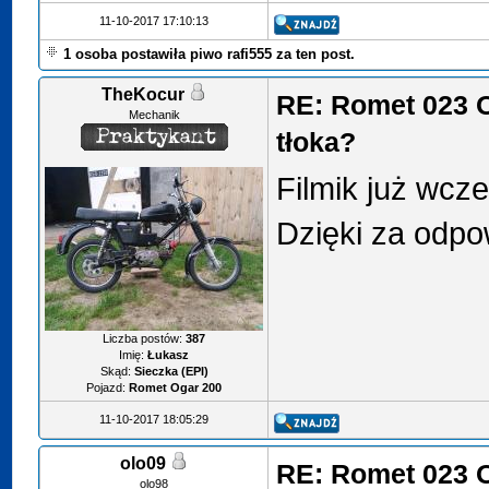
11-10-2017 17:10:13
1 osoba postawiła piwo rafi555 za ten post.
TheKocur
RE: Romet 023 
Mechanik
tłoka?
Filmik już wcz
Dzięki za odpo
Liczba postów:
387
Imię:
Łukasz
Skąd:
Sieczka (EPI)
Pojazd:
Romet Ogar 200
11-10-2017 18:05:29
olo09
RE: Romet 023 
olo98