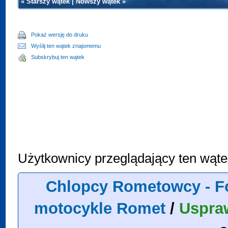
«
Starszy wątek
|
Nowszy wątek
»
Pokaż wersję do druku
Wyślij ten wątek znajomemu
Subskrybuj ten wątek
Użytkownicy przeglądający ten wąte
Chlopcy Rometowcy - F
motocykle Romet
/
Uspra