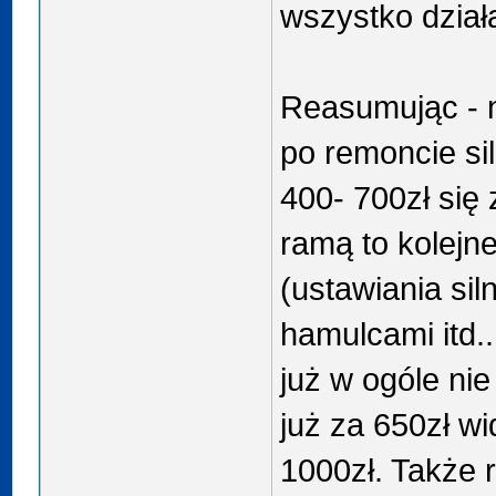
wszystko działa
Reasumując - n
po remoncie si
400- 700zł się
ramą to kolejn
(ustawiania sil
hamulcami itd..
już w ogóle nie
już za 650zł w
1000zł. Także r