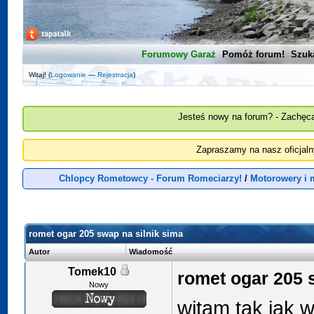
Forumowy Garaż
Pomóż forum!
Szuk
Witaj! (
Logowanie
—
Rejestracja
)
Jesteś nowy na forum? - Zachęca
Zapraszamy na nasz oficjal
Chlopcy Rometowcy - Forum Romeciarzy!
/
Motorowery i 
romet ogar 205 swap na silnik sima
Autor
Wiadomość
Tomek10
romet ogar 205 
Nowy
witam tak jak w