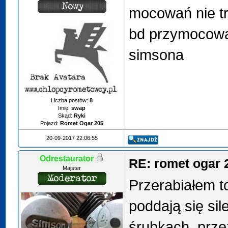
mocowań nie t
bd przymocowan
simsona
Liczba postów:
8
Imię:
swap
Skąd:
Ryki
Pojazd:
Romet Ogar 205
20-09-2017 22:06:55
Odrestaurator
RE: romet ogar 
Majster
Przerabiałem t
poddają się sil
śrubkach, przez