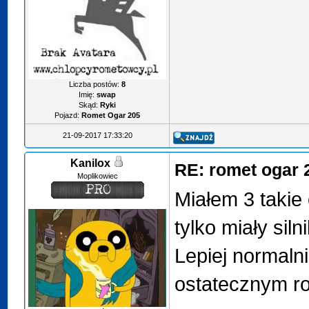
Liczba postów:
8
Imię:
swap
Skąd:
Ryki
Pojazd:
Romet Ogar 205
21-09-2017 17:33:20
Kanilox
RE: romet ogar 
Moplikowiec
Miałem 3 takie 
tylko miały siln
Lepiej normaln
ostatecznym ro