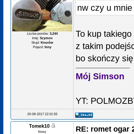
nw czy u mnie 
To kup takiego
Liczba postów:
3,244
Imię:
Szymon
Skąd:
Knurów
z takim podejś
Pojazd:
Inny
bo skończy się
Mój Simson
YT: POLMOZB
20-09-2017 22:01:55
Tomek10
RE: romet ogar 
Nowy