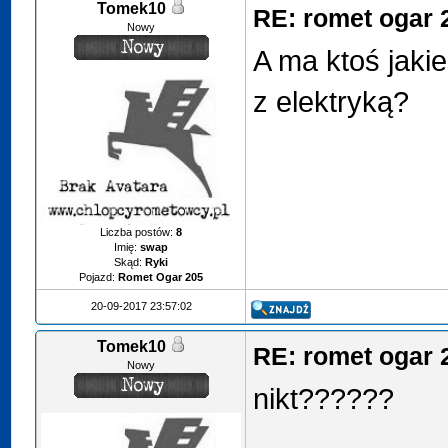
Tomek10
RE: romet ogar 
Nowy
A ma ktoś jakie
z elektryką?
Liczba postów:
8
Imię:
swap
Skąd:
Ryki
Pojazd:
Romet Ogar 205
20-09-2017 23:57:02
Tomek10
RE: romet ogar 
Nowy
nikt??????