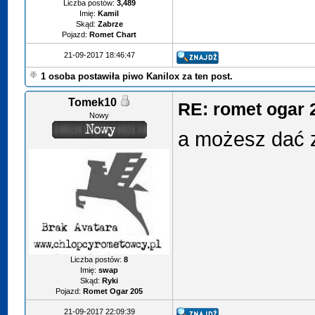
Liczba postów:
3,489
Imię:
Kamil
Skąd:
Zabrze
Pojazd:
Romet Chart
21-09-2017 18:46:47
1 osoba postawiła piwo Kanilox za ten post.
Tomek10
RE: romet ogar 
Nowy
a możesz dać z
Liczba postów:
8
Imię:
swap
Skąd:
Ryki
Pojazd:
Romet Ogar 205
21-09-2017 22:09:39