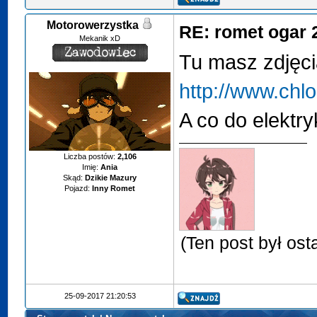
Motorowerzystka
RE: romet ogar 
Mekanik xD
Tu masz zdjęci
http://www.chl
A co do elektry
Liczba postów:
2,106
Imię:
Ania
Skąd:
Dzikie Mazury
Pojazd:
Inny Romet
(Ten post był os
25-09-2017 21:20:53