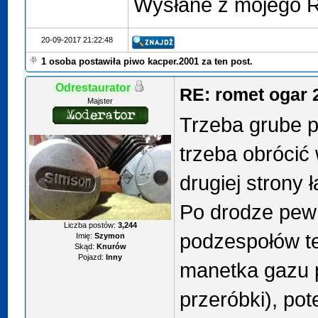
Wysłane z mojego R
20-09-2017 21:22:48
1 osoba postawiła piwo kacper.2001 za ten post.
Odrestaurator
RE: romet ogar 
Majster
Trzeba grube p
trzeba obrócić
drugiej strony 
Po drodze pewn
Liczba postów:
3,244
podzespołów te 
Imię:
Szymon
Skąd:
Knurów
Pojazd:
Inny
manetka gazu p
przeróbki), pot