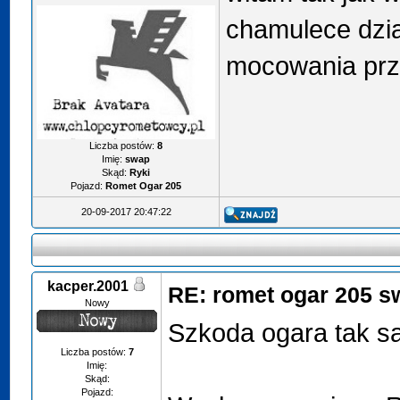
chamulece dział
mocowania prze
Liczba postów:
8
Imię:
swap
Skąd:
Ryki
Pojazd:
Romet Ogar 205
20-09-2017 20:47:22
kacper.2001
RE: romet ogar 205 sw
Nowy
Szkoda ogara tak sa
Liczba postów:
7
Imię:
Skąd:
Pojazd: