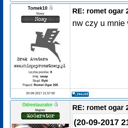
Tomek10
RE: romet ogar 
Nowy
nw czy u mnie 
Liczba postów:
8
Imię:
swap
Skąd:
Ryki
Pojazd:
Romet Ogar 205
20-09-2017 21:57:00
Odrestaurator
RE: romet ogar 
Majster
(20-09-2017 2