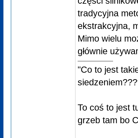
części silnikow
tradycyjna me
ekstrakcyjna, 
Mimo wielu moż
głównie używa
"Co to jest tak
siedzeniem???
To coś to jest t
grzeb tam bo Ci