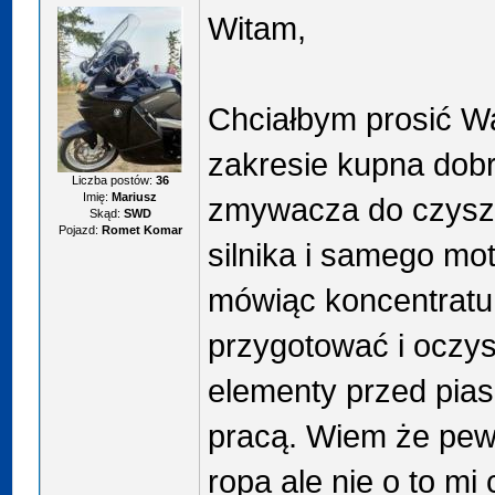
Witam,
Chciałbym prosić W
zakresie kupna dobr
Liczba postów:
36
Imię:
Mariusz
zmywacza do czysz
Skąd:
SWD
Pojazd:
Romet Komar
silnika i samego m
mówiąc koncentratu
przygotować i oczy
elementy przed pia
pracą. Wiem że pew
ropa ale nie o to mi 