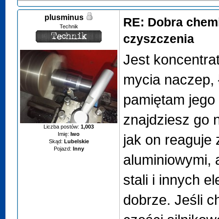
plusminus
RE: Dobra chem
Technik
czyszczenia
Jest koncentrat
mycia naczep, ł
pamiętam jego 
znajdziesz go 
Liczba postów:
1,003
Imię:
Iwo
jak on reaguje
Skąd:
Lubelskie
Pojazd:
Inny
aluminiowymi, 
stali i innych 
dobrze. Jeśli c