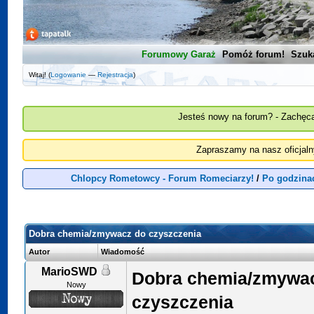
Forumowy Garaż
Pomóż forum!
Szuk
Witaj! (
Logowanie
—
Rejestracja
)
Jesteś nowy na forum? - Zachęca
Zapraszamy na nasz oficjal
Chlopcy Rometowcy - Forum Romeciarzy!
/
Po godzina
Dobra chemia/zmywacz do czyszczenia
Autor
Wiadomość
MarioSWD
Dobra chemia/zmywa
Nowy
czyszczenia