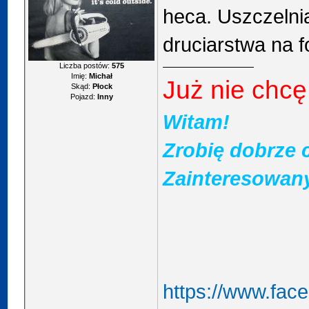
heca. Uszczelni
druciarstwa na 
Liczba postów:
575
Imię:
Michał
Już nie chcę
Skąd:
Płock
Pojazd:
Inny
Witam!
Zrobię dobrze 
Zainteresowan
https://www.face