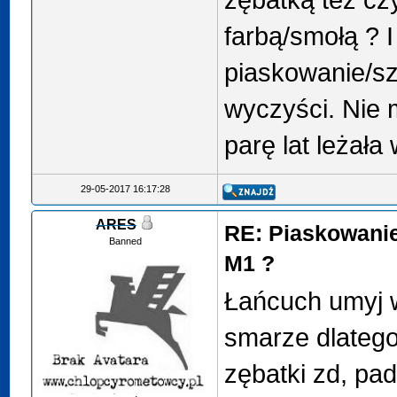
farbą/smołą ? 
piaskowanie/sz
wyczyści. Nie m
parę lat leżała
29-05-2017 16:17:28
ARES
RE: Piaskowanie
Banned
M1 ?
Łańcuch umyj w
smarze dlateg
zębatki zd, pa