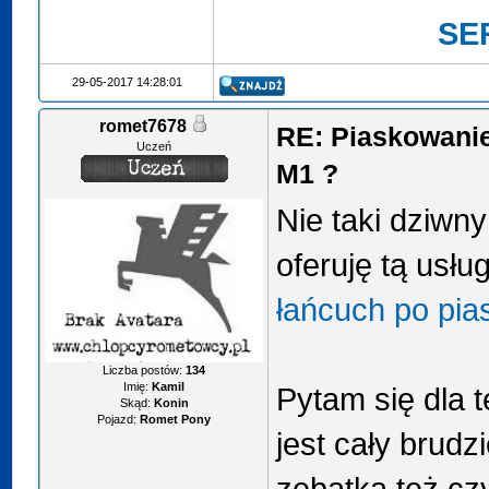
SE
29-05-2017 14:28:01
romet7678
RE: Piaskowanie
Uczeń
M1 ?
Nie taki dziwny
oferuję tą usłu
łańcuch po pi
Liczba postów:
134
Imię:
Kamil
Pytam się dla 
Skąd:
Konin
Pojazd:
Romet Pony
jest cały brudzi
zębatką też cz