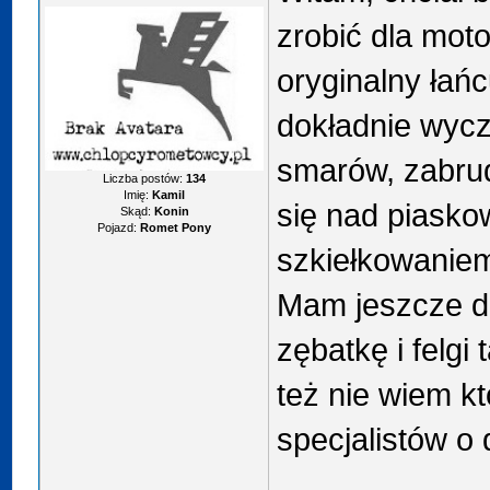
zrobić dla mot
oryginalny łań
dokładnie wycz
smarów, zabrud
Liczba postów:
134
Imię:
Kamil
się nad piasko
Skąd:
Konin
Pojazd:
Romet Pony
szkiełkowaniem.
Mam jeszcze d
zębatkę i felgi
też nie wiem k
specjalistów o