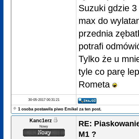
Suzuki gdzie 3 
max do wylatan
przednia zębat
potrafi odmówi
Tylko że u mni
tyle co parę l
Rometa
30-05-2017 00:31:21
1 osoba postawiła piwo Emikel za ten post.
Kanc1erz
RE: Piaskowanie
Nowy
M1 ?