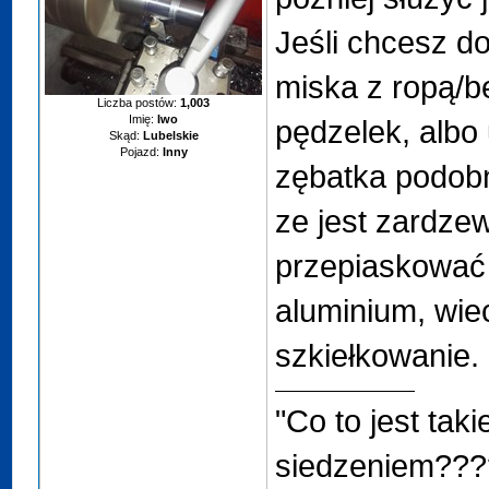
Jeśli chcesz do
miska z ropą/b
Liczba postów:
1,003
Imię:
Iwo
pędzelek, albo 
Skąd:
Lubelskie
Pojazd:
Inny
zębatka podobn
ze jest zardzew
przepiaskować d
aluminium, wie
szkiełkowanie.
"Co to jest tak
siedzeniem???