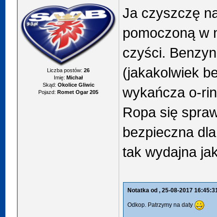
Ja czyszczę n
pomoczoną w n
czyści. Benzyn
(jakakolwiek b
Liczba postów:
26
Imię:
Michał
Skąd:
Okolice Gliwic
wykańcza o-rin
Pojazd:
Romet Ogar 205
Ropa się sprawd
bezpieczna dla 
tak wydajna jak
Notatka od
, 25-08-2017 16:45:3
Odkop. Patrzymy na daty