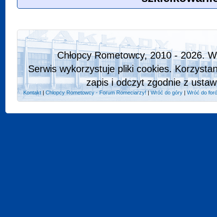
Chłopcy Rometowcy, 2010 - 2026. Ws
Serwis wykorzystuje pliki cookies. Korzysta
zapis i odczyt zgodnie z ustaw
Kontakt
|
Chlopcy Rometowcy - Forum Romeciarzy!
|
Wróć do góry
|
Wróć do for