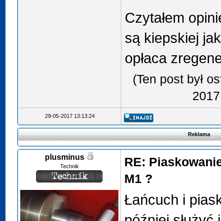
Czytałem opinie
są kiepskiej jak
opłaca zregene
(Ten post był o
2017
29-05-2017 13:13:24
Reklama
plusminus
RE: Piaskowanie
Technik
M1 ?
Łańcuch i pia
później służyć