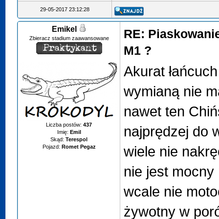
29-05-2017 23:12:28
Emikel
RE: Piaskowanie
Zbieracz stadium zaawansowane
M1 ?
Akurat łańcuch 
wymianą nie ma
nawet ten Chiń
Liczba postów:
437
najprędzej do 
Imię:
Emil
Skąd:
Terespol
wiele nie nakrę
Pojazd:
Romet Pegaz
nie jest mocny
wcale nie motoc
żywotny w por