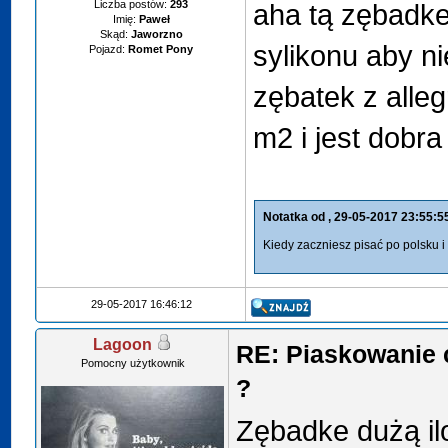
Liczba postów:
293
aha tą zębadke
Imię:
Paweł
Skąd:
Jaworzno
sylikonu aby ni
Pojazd:
Romet Pony
zębatek z alle
m2 i jest dobra
Notatka od
, 29-05-2017 23:55:5
Kiedy zaczniesz pisać po polsku 
29-05-2017 16:46:12
Lagoon
RE: Piaskowanie 
Pomocny użytkownik
?
Zębadke dużą ilo