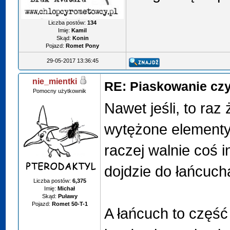
Liczba postów:
134
Imię:
Kamil
Skąd:
Konin
Pojazd:
Romet Pony
29-05-2017 13:36:45
nie_mientki
RE: Piaskowanie czy
Pomocny użytkownik
Nawet jeśli, to raz
wytężone elementy
raczej walnie coś 
dojdzie do łańcuch
Liczba postów:
6,375
Imię:
Michał
Skąd:
Puławy
Pojazd:
Romet 50-T-1
A łańcuch to część