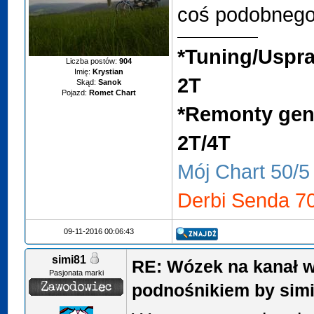
coś podobnego
*Tuning/Uspra
Liczba postów:
904
Imię:
Krystian
2T
Skąd:
Sanok
Pojazd:
Romet Chart
*Remonty gene
2T/4T
Mój Chart 50/5
Derbi Senda 70
09-11-2016 00:06:43
simi81
RE: Wózek na kanał w
Pasjonata marki
podnośnikiem by sim