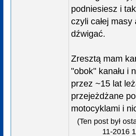
podniesiesz i tak
czyli całej masy
dźwigać.
Zresztą mam kan
"obok" kanału i 
przez ~15 lat le
przejeżdżane po
motocyklami i nic
(Ten post był os
11-2016 1