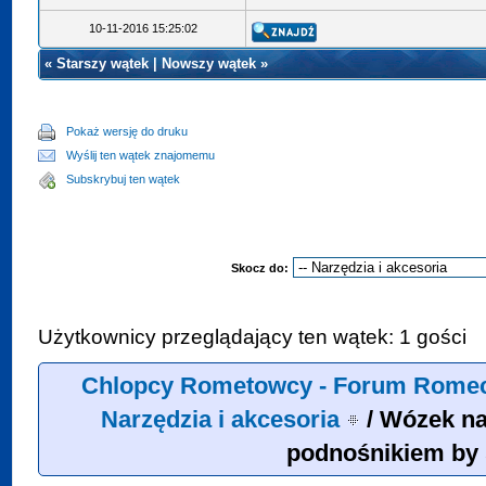
10-11-2016 15:25:02
«
Starszy wątek
|
Nowszy wątek
»
Pokaż wersję do druku
Wyślij ten wątek znajomemu
Subskrybuj ten wątek
Skocz do:
Użytkownicy przeglądający ten wątek: 1 gości
Chlopcy Rometowcy - Forum Romec
Narzędzia i akcesoria
/
Wózek na
podnośnikiem by 