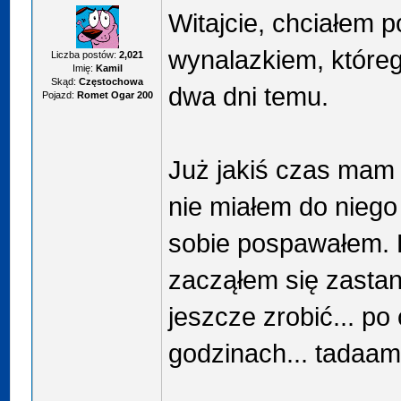
Witajcie, chciałem 
wynalazkiem, które
Liczba postów:
2,021
Imię:
Kamil
Skąd:
Częstochowa
dwa dni temu.
Pojazd:
Romet Ogar 200
Już jakiś czas mam
nie miałem do niego
sobie pospawałem. P
zacząłem się zasta
jeszcze zrobić... po
godzinach... tadaa