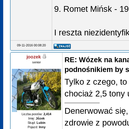
9. Romet Mińsk - 1
I reszta niezidenty
09-11-2016 00:08:20
joozek
RE: Wózek na kana
senior
podnośnikiem by s
Tylko z czego, t
chociaż 2,5 tony
Denerwować się, 
Liczba postów:
2,414
Imię:
Józek
zdrowie z powodu
Skąd:
Lubin
Pojazd:
Inny