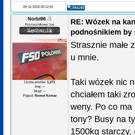
09-11-2016 00:12:41
Norbi96
RE: Wózek na kan
Rozrusznikowy Joe
podnośnikiem by 
Strasznie małe z
u mnie.
Taki wózek nic 
Liczba postów:
1,271
Imię:
--
Skąd:
--
chciałem taki zr
Pojazd:
Romet Komar
weny. Po co ma 
tony? Busy na 
1500kg starczy, 