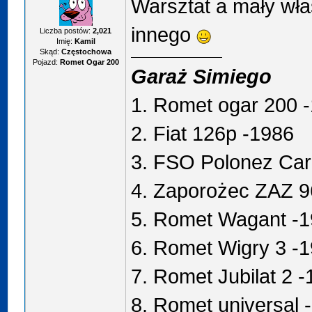
Warsztat a mały wła
innego
Liczba postów:
2,021
Imię:
Kamil
Skąd:
Częstochowa
Pojazd:
Romet Ogar 200
Garaż Simiego
1. Romet ogar 200 
2. Fiat 126p -1986
3. FSO Polonez Car
4. Zaporożec ZAZ 9
5. Romet Wagant -
6. Romet Wigry 3 -
7. Romet Jubilat 2 
8. Romet universal 