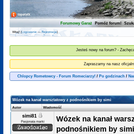
Forumowy Garaż
Pomóż forum!
Szuk
Witaj! (
Logowanie
—
Rejestracja
)
Jesteś nowy na forum? - Zachęca
Zapraszamy na nasz oficjal
Chlopcy Rometowcy - Forum Romeciarzy!
/
Po godzinach
/
Na
Wózek na kanał warsztatowy z podnośnikiem by simi
Autor
Wiadomość
simi81
Wózek na kanał warsz
Pasjonata marki
podnośnikiem by sim