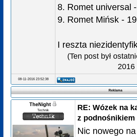
8. Romet universal 
9. Romet Mińsk - 1
I reszta niezidenty
(Ten post był ostat
2016 
08-11-2016 23:52:38
Reklama
TheNight
RE: Wózek na k
Technik
z podnośnikiem 
Nic nowego na