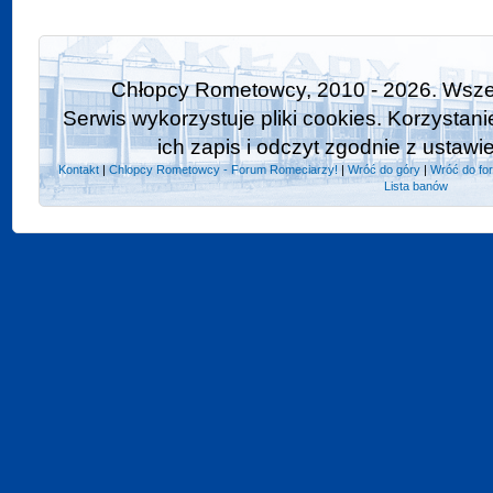
Chłopcy Rometowcy, 2010 - 2026. Wszel
Serwis wykorzystuje pliki cookies. Korzystan
ich zapis i odczyt zgodnie z ustawi
Kontakt
|
Chlopcy Rometowcy - Forum Romeciarzy!
|
Wróć do góry
|
Wróć do fo
Lista banów