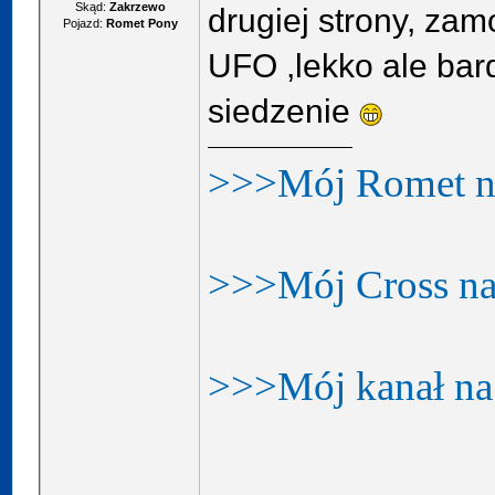
Skąd:
Zakrzewo
drugiej strony, z
Pojazd:
Romet Pony
UFO ,lekko ale bar
siedzenie
>>>Mój Romet n
>>>Mój Cross n
>>>Mój kanał n