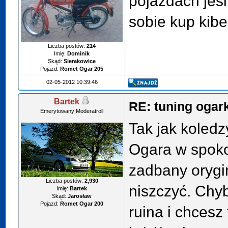
pojazdach jeśl
sobie kup kibe
Liczba postów:
214
Imię:
Dominik
Skąd:
Sierakowice
Pojazd:
Romet Ogar 205
02-05-2012 10:39:46
Bartek
RE: tuning ogar
Emerytowany Moderatroll
Tak jak koled
Ogara w spokoj
zadbany orygi
Liczba postów:
2,930
niszczyć. Chyb
Imię:
Bartek
Skąd:
Jarosław
Pojazd:
Romet Ogar 200
ruina i chcesz 