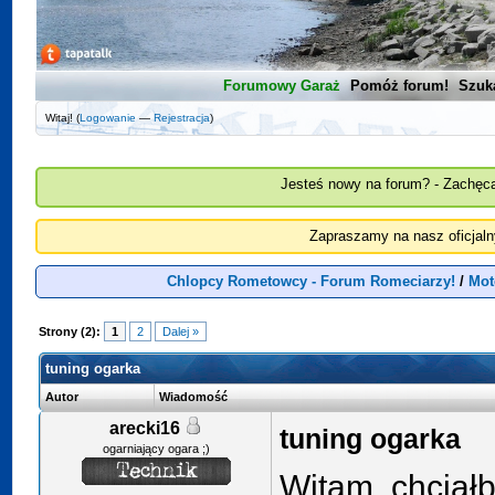
Forumowy Garaż
Pomóż forum!
Szuk
Witaj! (
Logowanie
—
Rejestracja
)
Jesteś nowy na forum? - Zachęca
Zapraszamy na nasz oficjal
Chlopcy Rometowcy - Forum Romeciarzy!
/
Mot
Strony (2):
1
2
Dalej »
tuning ogarka
Autor
Wiadomość
arecki16
tuning ogarka
ogarniający ogara ;)
Witam, chciał