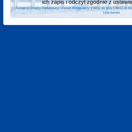
ich zapis i odczyt zgodnie z ustawi
Kontakt
|
Chlopcy Rometowcy - Forum Romeciarzy!
|
Wróć do góry
|
Wróć do fo
Lista banów