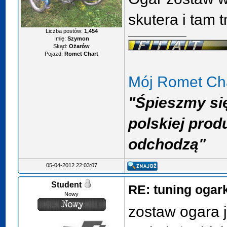
skutera i tam tn
Liczba postów:
1,454
Imię:
Szymon
Skąd:
Ożarów
Pojazd:
Romet Chart
Mój Romet Ch
"Śpieszmy si
polskiej prod
odchodzą"
05-04-2012 22:03:07
Student
RE: tuning ogar
Nowy
zostaw ogara j