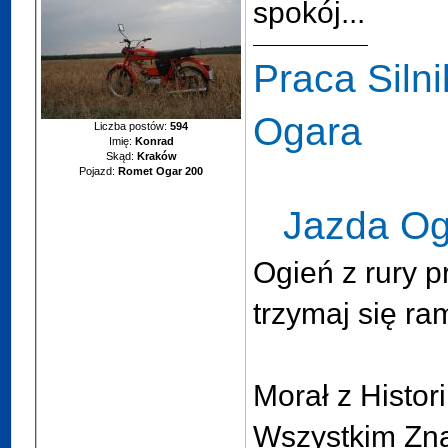
spokój...
Praca Siln
Ogara
Liczba postów:
594
Imię:
Konrad
Skąd:
Kraków
Pojazd:
Romet Ogar 200
Jazda O
Ogień z rury p
trzymaj się ra
Morał z Histori
Wszystkim Zna