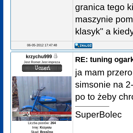
granica tego k
maszynie pomy
klasyk" a kied
06-05-2012 17:47:48
krzychu999
RE: tuning ogar
Jest Romet Jest impreza
ja mam przer
simsonie na 2-
po to żeby chro
SuperBolec
Liczba postów:
264
Imię:
Krzysiu
Skąd:
Brzeźno