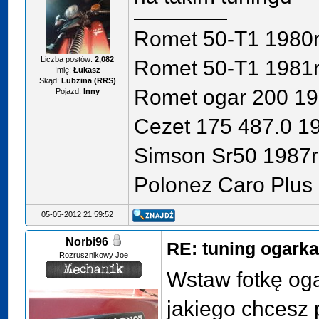
Romet 50-T1 1980r
Liczba postów:
2,082
Romet 50-T1 1981r
Imię:
Łukasz
Skąd:
Lubzina (RRS)
Romet ogar 200 19
Pojazd:
Inny
Cezet 175 487.0 1
Simson Sr50 1987r
Polonez Caro Plus 
05-05-2012 21:59:52
Norbi96
RE: tuning ogark
Rozrusznikowy Joe
Wstaw fotkę og
jakiego chcesz