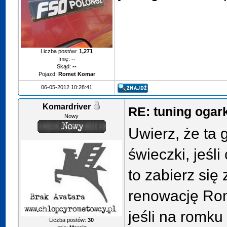
Liczba postów:
1,271
Imię:
--
Skąd:
--
Pojazd:
Romet Komar
06-05-2012 10:28:41
Komardriver
RE: tuning ogar
Nowy
Uwierz, że ta g
świeczki, jeśl
to zabierz się
renowację Rom
jeśli na romk
Liczba postów:
30