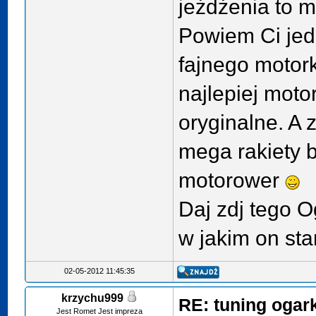
jeżdżenia to 
Powiem Ci jed
fajnego motor
najlepiej moto
oryginalne. A 
mega rakiety b
motorower
Daj zdj tego 
w jakim on sta
02-05-2012 11:45:35
krzychu999
RE: tuning ogar
Jest Romet Jest impreza