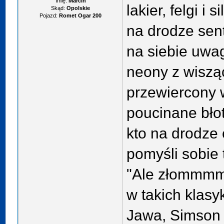
Imię:
Marcin
lakier, felgi i 
Skąd:
Opolskie
Pojazd:
Romet Ogar 200
na drodze sen
na siebie uw
neony z wiszą
przewiercony 
poucinane błotn
kto na drodze
pomyśli sobie 
"Ale złommmmm
w takich klasy
Jawa, Simson 