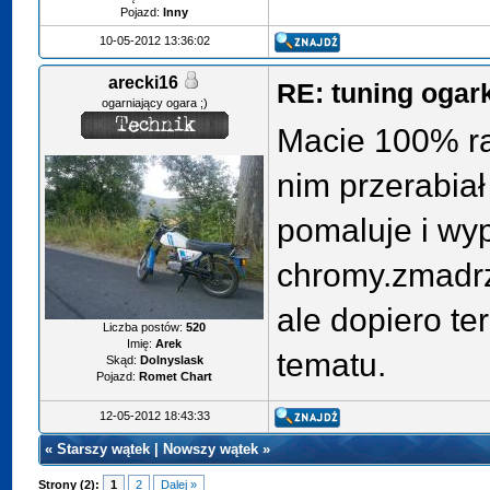
Pojazd:
Inny
10-05-2012 13:36:02
arecki16
RE: tuning ogar
ogarniający ogara ;)
Macie 100% ra
nim przerabiał
pomaluje i wy
chromy.zmadr
ale dopiero te
Liczba postów:
520
Imię:
Arek
tematu.
Skąd:
Dolnyslask
Pojazd:
Romet Chart
12-05-2012 18:43:33
«
Starszy wątek
|
Nowszy wątek
»
Strony (2):
1
2
Dalej »