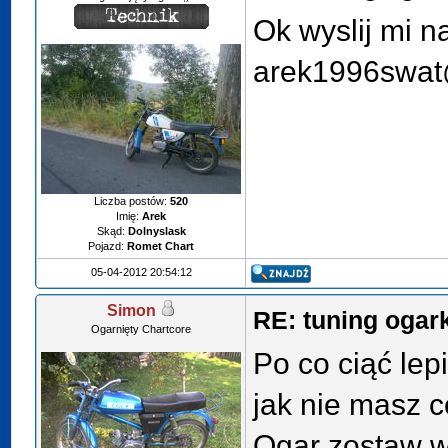
Ok wyslij mi n
arek1996swat
Liczba postów:
520
Imię:
Arek
Skąd:
Dolnyslask
Pojazd:
Romet Chart
05-04-2012 20:54:12
Simon
RE: tuning ogar
Ogarnięty Chartcore
Po co ciąć lep
jak nie masz co
Ogar zostaw w