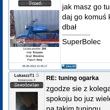
jak masz go tu
daj go komuś 
dbał
SuperBolec
Liczba postów:
264
Imię:
Krzysiu
Skąd:
Brzeźno
Pojazd:
Inny
05-05-2012 21:45:17
LukaszzT1
RE: tuning ogarka
Komarzysta :F
zgodze sie z koleg
spokoju bo juz wie
na takim tuningu