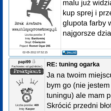
malu już widzi
kup sprej i pr
glupota farby 
najgorsze dzi
Liczba postów:
7
Imię:
Bartlomiej
Skąd:
Oświęcim
Pojazd:
Romet Ogar 205
02-05-2012 07:52:15
papi99
RE: tuning ogarka
Fachowiec od gaźników:)
Ja na twoim miejscu
bym go (nie jestem
tuningu) ale mam 
Skrócić przedni błot
Liczba postów:
469
Imię:
Kacper