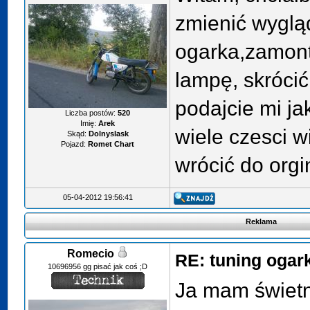
zmienić wyglą
ogarka,zamont
lampę, skrócić 
podajcie mi j
Liczba postów:
520
Imię:
Arek
wiele czesci 
Skąd:
Dolnyslask
Pojazd:
Romet Chart
wrócić do orgi
05-04-2012 19:56:41
Reklama
Romecio
RE: tuning ogar
10696956 gg pisać jak coś ;D
Ja mam świetn