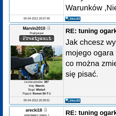
Warunków ,Ni
05-04-2012 20:07:49
Marvin2010
RE: tuning ogar
Praktykant
Jak chcesz wyś
mojego ogara 
co można zmie
się pisać.
Liczba postów:
387
Imię:
Marcin
Skąd:
Wieluń
Pojazd:
Romet 50-T-1
05-04-2012 20:28:51
arecki16
RE: tuning ogar
ogarniający ogara ;)