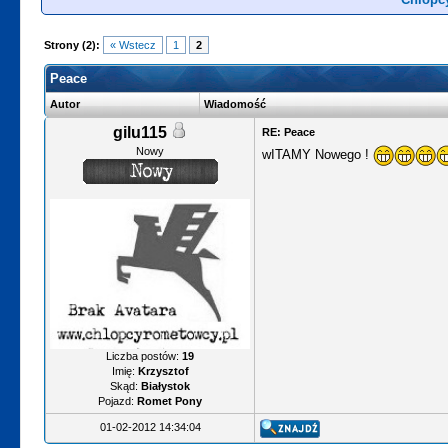
Strony (2):
« Wstecz
1
2
Peace
Autor
Wiadomość
gilu115
RE: Peace
Nowy
wITAMY Nowego !
Liczba postów:
19
Imię:
Krzysztof
Skąd:
Białystok
Pojazd:
Romet Pony
01-02-2012 14:34:04