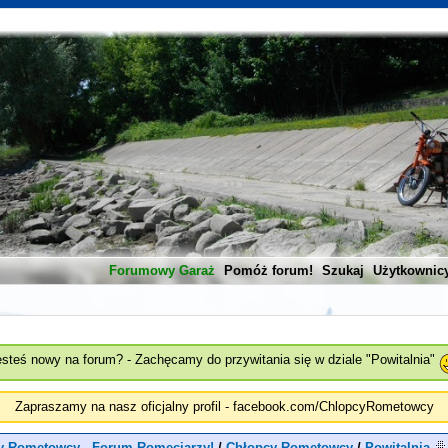
Forumowy Garaż
Pomóż forum!
Szukaj
Użytkownic
esteś nowy na forum? - Zachęcamy do przywitania się w dziale "Powitalnia"
Zapraszamy na nasz oficjalny profil - facebook.com/ChlopcyRometowcy
y Rometowcy - Forum Romeciarzy!
/
Chłopcy Rometowcy
/
Powitalnia