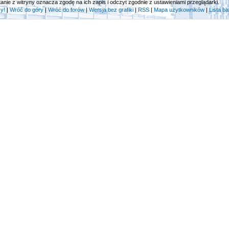
tanie z witryny oznacza zgodę na ich zapis i odczyt zgodnie z ustawieniami przeglądarki.
y!
|
Wróć do góry
|
Wróć do forów
|
Wersja bez grafiki
|
RSS
|
Mapa użytkowników
|
Lista b