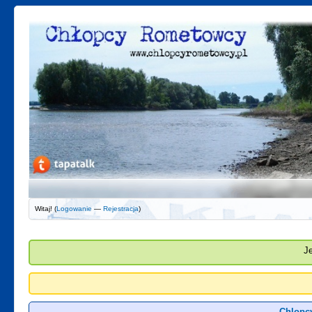
Witaj! (
Logowanie
—
Rejestracja
)
J
Chlopc