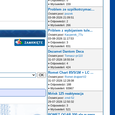
»
Odpowiedzi: 0
»
Wyświetleń: 159
Problem ze szpilkotrzymac...
Ostatni post:
joozek
03-08-2026 21:09:51
»
Odpowiedzi: 2
»
Wyświetleń: 266
Priblem z wybijaniem tule...
Ostatni post:
Kacperek_77u
03-08-2026 11:17:53
»
Odpowiedzi: 3
»
Wyświetleń: 831
Dezamet Dantom Deca
Ostatni post:
Tomasz-pr110
31-07-2026 18:55:54
»
Odpowiedzi: 4
»
Wyświetleń: 424
Romet Chart 85/5/1M + LC ...
Ostatni post:
Romet drajwerV2
31-07-2026 12:28:08
»
Odpowiedzi: 188
»
Wyświetleń: 93967
Mińsk 125 reaktywacja
Ostatni post:
zmd-52
29-07-2026 12:50:32
»
Odpowiedzi: 3
»
Wyświetleń: 521
ROMET OGAR 200 ale w wers...