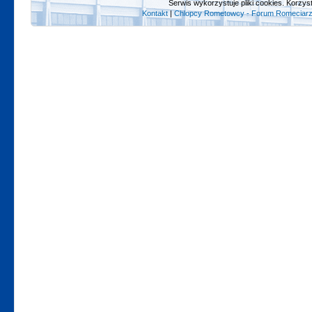
Serwis wykorzystuje pliki cookies. Korzys
Kontakt
|
Chlopcy Rometowcy - Forum Romeciarz