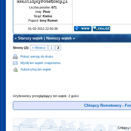
Liczba postów:
671
Imię:
Piotr
Skąd:
Kielce
Pojazd:
Inny Romet
01-02-2012 22:50:39
«
Starszy wątek
|
Nowszy wątek
»
Strony (2):
« Wstecz
1
2
Pokaż wersję do druku
Wyślij ten wątek znajomemu
Subskrybuj ten wątek
Użytkownicy przeglądający ten wątek: 2 gości
Chlopcy Rometowcy - Fo
Chłopcy 