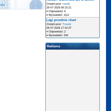
Ostatni post:
romek
anów
29-07-2026 06:15:21
»
Odpowiedzi: 6
»
Wyświetleń: 1112
Lagi przednie chart
Ostatni post:
Trusek
28-07-2026 17:42:37
»
Odpowiedzi: 2
»
Wyświetleń: 344
Reklama