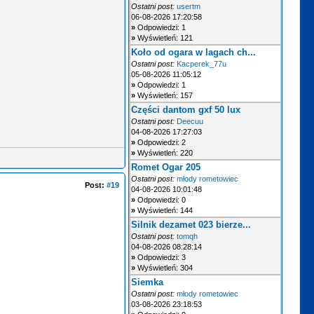
Ostatni post:
usertm
06-08-2026 17:20:58
»
Odpowiedzi: 1
»
Wyświetleń: 121
Koło od ogara w lagach ch...
Ostatni post:
Kacperek_77u
05-08-2026 11:05:12
»
Odpowiedzi: 1
»
Wyświetleń: 157
Części dantom gxf 50 lux
Ostatni post:
Deecuu
04-08-2026 17:27:03
»
Odpowiedzi: 2
»
Wyświetleń: 220
Romet Ogar 205
Ostatni post:
młody rometowiec
Post:
#19
04-08-2026 10:01:48
»
Odpowiedzi: 0
»
Wyświetleń: 144
Silnik dezamet 023 bierze...
Ostatni post:
tomqh
04-08-2026 08:28:14
»
Odpowiedzi: 3
»
Wyświetleń: 304
Siemka
Ostatni post:
młody rometowiec
03-08-2026 23:18:53