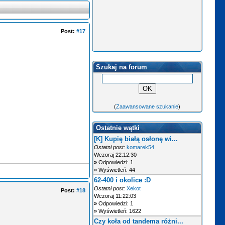
Post:
#17
Szukaj na forum
(
Zaawansowane szukanie
)
Ostatnie wątki
[K] Kupię białą osłonę wi...
Ostatni post:
komarek54
Wczoraj 22:12:30
»
Odpowiedzi: 1
»
Wyświetleń: 44
62-400 i okolice :D
Ostatni post:
Xekot
Post:
#18
Wczoraj 11:22:03
»
Odpowiedzi: 1
»
Wyświetleń: 1622
Czy koła od tandema różni...