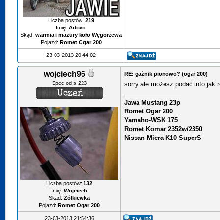
Liczba postów:
219
Imię:
Adrian
Skąd:
warmia i mazury koło Węgorzewa
Pojazd:
Romet Ogar 200
23-03-2013 20:44:02
wojciech96
RE: gaźnik pionowo? (ogar 200)
Spec od s-223
sorry ale możesz podać info jak 
Jawa Mustang 23p
Romet Ogar 200
Yamaho-WSK 175
Romet Komar 2352w/2350
Nissan Micra K10 SuperS
Liczba postów:
132
Imię:
Wojciech
Skąd:
Żółkiewka
Pojazd:
Romet Ogar 200
23-03-2013 21:54:36