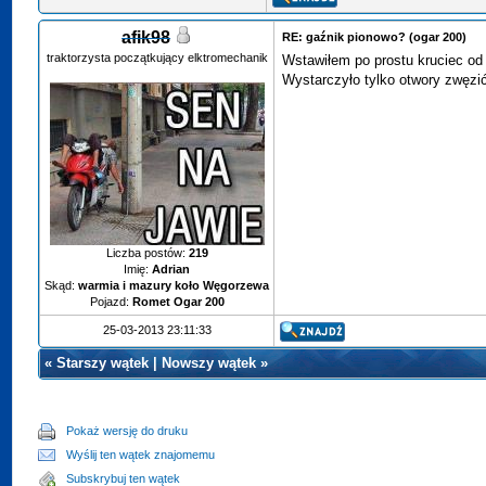
afik98
RE: gaźnik pionowo? (ogar 200)
traktorzysta początkujący elktromechanik
Wstawiłem po prostu kruciec od s
Wystarczyło tylko otwory zwęzić
Liczba postów:
219
Imię:
Adrian
Skąd:
warmia i mazury koło Węgorzewa
Pojazd:
Romet Ogar 200
25-03-2013 23:11:33
«
Starszy wątek
|
Nowszy wątek
»
Pokaż wersję do druku
Wyślij ten wątek znajomemu
Subskrybuj ten wątek