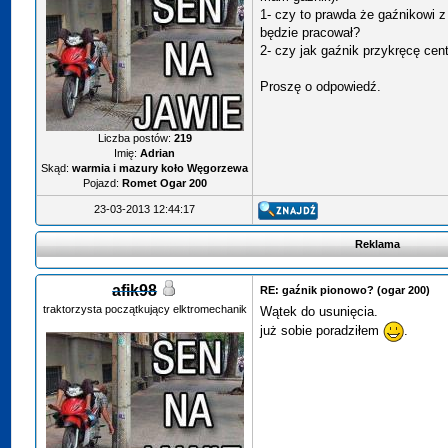
1- czy to prawda że gaźnikowi z 
będzie pracował?
2- czy jak gaźnik przykręcę cent
Proszę o odpowiedź.
Liczba postów:
219
Imię:
Adrian
Skąd:
warmia i mazury koło Węgorzewa
Pojazd:
Romet Ogar 200
23-03-2013 12:44:17
Reklama
afik98
RE: gaźnik pionowo? (ogar 200)
traktorzysta początkujący elktromechanik
Wątek do usunięcia.
już sobie poradziłem
.