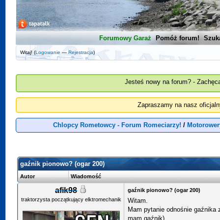
Forumowy Garaż
Pomóż forum!
Szuk
Witaj! (
Logowanie
—
Rejestracja
)
Jesteś nowy na forum? - Zachęca
Zapraszamy na nasz oficjal
Chlopcy Rometowcy - Forum Romeciarzy!
/
Motorower
gaźnik pionowo? (ogar 200)
Autor
Wiadomość
afik98
gaźnik pionowo? (ogar 200)
traktorzysta początkujący elktromechanik
Witam.
Mam pytanie odnośnie gaźnika z p
mam gaźnik).