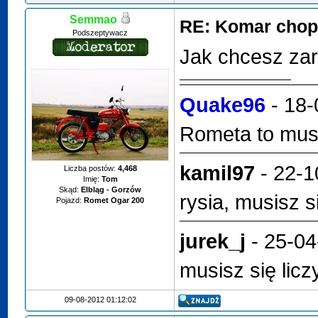
Semmao
RE: Komar chop
Podszeptywacz
Jak chcesz zar
Quake96
- 18-
Rometa to musi
kamil97
- 22-1
Liczba postów:
4,468
Imię:
Tom
Skąd:
Elbląg - Gorzów
rysia, musisz s
Pojazd:
Romet Ogar 200
jurek_j
- 25-04
musisz się lic
09-08-2012 01:12:02