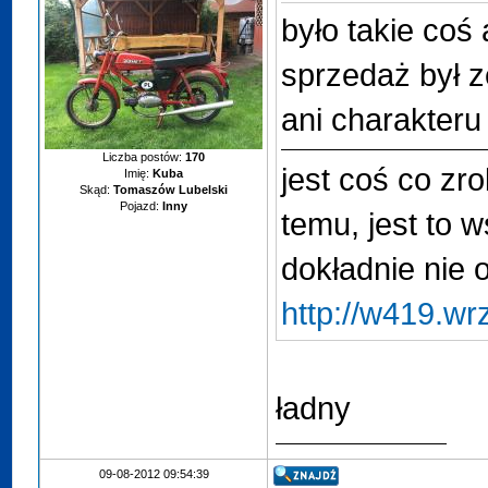
było takie coś 
sprzedaż był ze
ani charakteru
Liczba postów:
170
jest coś co zr
Imię:
Kuba
Skąd:
Tomaszów Lubelski
Pojazd:
Inny
temu, jest to w
dokładnie nie 
http://w419.w
ładny
09-08-2012 09:54:39