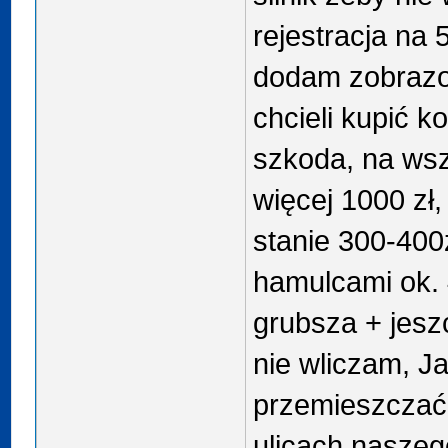
rejestracja na 
dodam zobrazow
chcieli kupić 
szkoda, na wsz
więcej 1000 zł,
stanie 300-400z
hamulcami ok. 4
grubsza + jes
nie wliczam, Ja
przemieszczać
ulicach naszeg