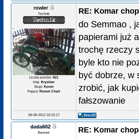
rowler
RE: Komar chop
Technik
do Semmao , ja
papierami już a
trochę rzeczy s
byle kto nie po
być dobrze, w s
Liczba postów:
621
Imię:
Krystian
zrobić, jak kupi
Skąd:
Konin
Pojazd:
Romet Chart
fałszowanie
09-08-2012 10:15:17
dada602
RE: Komar chop
Banned