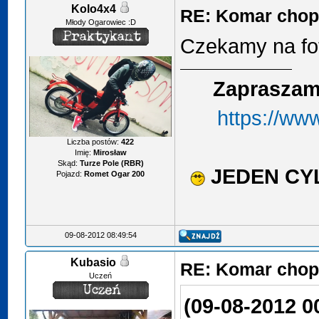
Kolo4x4
RE: Komar chop
Młody Ogarowiec :D
Czekamy na fo
Zapraszam
https://ww
Liczba postów:
422
Imię:
Mirosław
Skąd:
Turze Pole (RBR)
JEDEN CY
Pojazd:
Romet Ogar 200
09-08-2012 08:49:54
Kubasio
RE: Komar chop
Uczeń
(09-08-2012 0