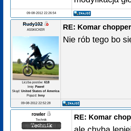
09-08-2012 22:26:54
Rudy102
RE: Komar chopper
ASSKICKER
Nie rób tego bo s
Liczba postów:
618
Imię:
Paweł
Skąd:
United States of America
Pojazd:
Inny
09-08-2012 22:52:28
rowler
RE: Komar chop
Technik
ale chyba lepi