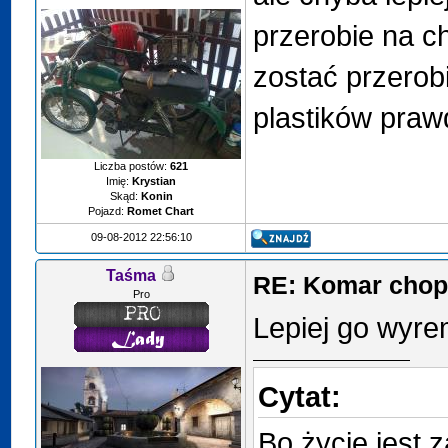
przerobie na ch
zostać przerob
plastików pra
Liczba postów:
621
Imię:
Krystian
Skąd:
Konin
Pojazd:
Romet Chart
09-08-2012 22:56:10
Taśma
RE: Komar chop
Pro
Lepiej go wyre
Cytat:
Bo życie jest z