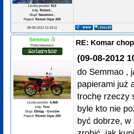
Liczba postów:
913
Imię:
Robert .
Skąd:
Naramice .
Pojazd:
Romet Ogar 200
09-08-2012 12:18:11
Semmao
RE: Komar chop
Podszeptywacz
(09-08-2012 1
do Semmao , j
papierami już a
trochę rzeczy s
Liczba postów:
4,468
byle kto nie po
Imię:
Tom
Skąd:
Elbląg - Gorzów
Pojazd:
Romet Ogar 200
być dobrze, w 
zrobić, jak kup