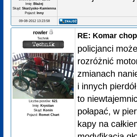
Imię:
Błażej
Skąd:
Skarżysko-Kamienna
Pojazd:
Inny
09-08-2012 13:23:58
rowler
RE: Komar chop
Technik
policjanci może
rozróżnić motork
zmianach nanie
i innych pierdó
to niewtajemni
Liczba postów:
621
Imię:
Krystian
połapać, w pie
Skąd:
Konin
Pojazd:
Romet Chart
kapy na całkie
modyfikacja gł