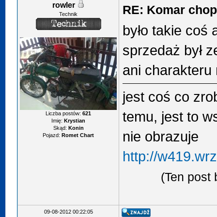
rowler
RE: Komar chop
Technik
było takie coś 
sprzedaż był ze
ani charakteru
jest coś co zr
temu, jest to w
Liczba postów:
621
Imię:
Krystian
Skąd:
Konin
nie obrazuje
Pojazd:
Romet Chart
http://w419.wr
(Ten post
09-08-2012 00:22:05