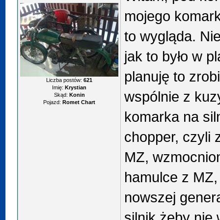
mojego komarka
to wygląda. Ni
jak to było w 
planuję to zro
Liczba postów:
621
Imię:
Krystian
wspólnie z kuz
Skąd:
Konin
Pojazd:
Romet Chart
komarka na sil
chopper, czyli 
MZ, wzmocniona
hamulce z MZ, 
nowszej generac
silnik żeby nie