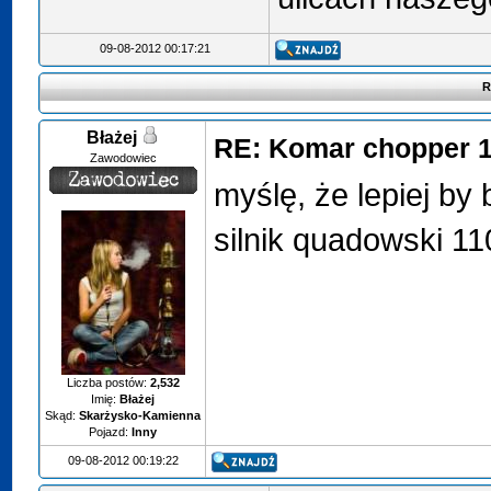
09-08-2012 00:17:21
R
Błażej
RE: Komar chopper 
Zawodowiec
myślę, że lepiej by
silnik quadowski 11
Liczba postów:
2,532
Imię:
Błażej
Skąd:
Skarżysko-Kamienna
Pojazd:
Inny
09-08-2012 00:19:22