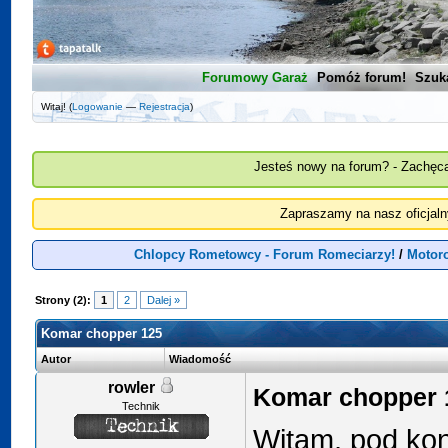
Forumowy Garaż
Pomóż forum!
Szuk
Witaj! (
Logowanie
—
Rejestracja
)
Jesteś nowy na forum? - Zachęca
Zapraszamy na nasz oficjal
Chlopcy Rometowcy - Forum Romeciarzy!
/
Motor
Strony (2):
1
2
Dalej »
Komar chopper 125
Autor
Wiadomość
rowler
Komar chopper 
Technik
Witam, pod ko