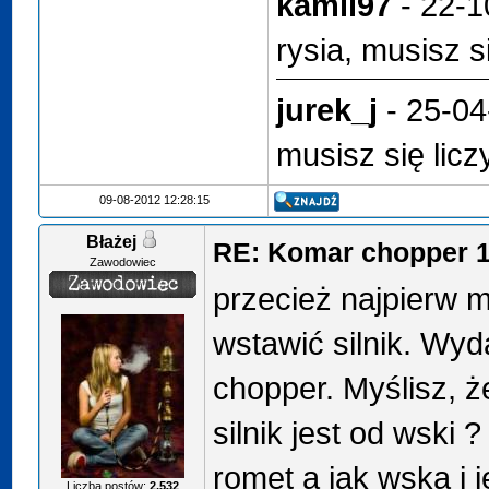
kamil97
- 22-1
rysia, musisz s
jurek_j
- 25-04
musisz się lic
09-08-2012 12:28:15
Błażej
RE: Komar chopper 
Zawodowiec
przecież najpierw m
wstawić silnik. Wyd
chopper. Myślisz, że
silnik jest od wski 
romet a jak wska i je
Liczba postów:
2,532