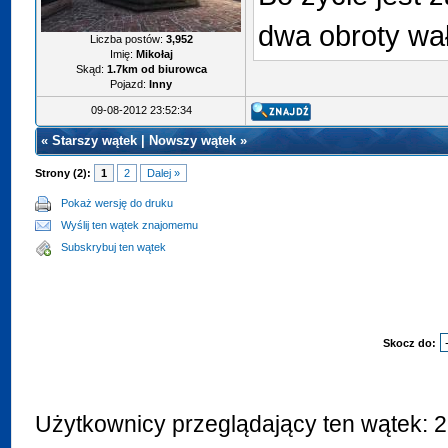
dwa obroty wał
Liczba postów:
3,952
Imię:
Mikołaj
Skąd:
1.7km od biurowca
Pojazd:
Inny
09-08-2012 23:52:34
«
Starszy wątek
|
Nowszy wątek
»
Strony (2):
1
2
Dalej »
Pokaż wersję do druku
Wyślij ten wątek znajomemu
Subskrybuj ten wątek
Skocz do:
Użytkownicy przeglądający ten wątek: 2