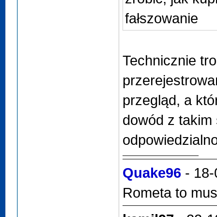
fałszowanie
Technicznie tro
przerejestrowan
przegląd, a kt
dowód z takim 
odpowiedzialnoś
Quake96
- 18-
Rometa to musi