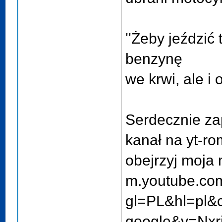
''Żeby jeździć
benzynę
we krwi, ale i 
Serdecznie z
kanał na yt-ro
obejrzyj moja
m.youtube.co
gl=PL&hl=pl&c
google&v=Nx