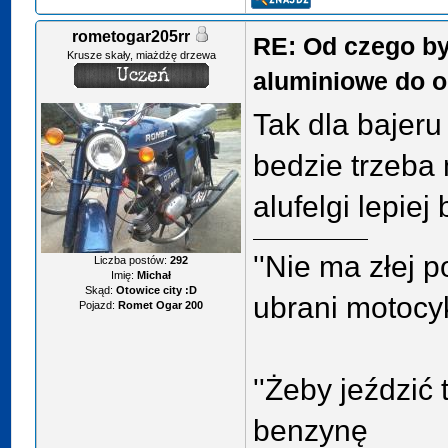
rometogar205rr
RE: Od czego by
Krusze skały, miażdżę drzewa
aluminiowe do o
Tak dla bajeru
bedzie trzeba
alufelgi lepiej
''Nie ma złej p
Liczba postów:
292
Imię:
Michał
Skąd:
Otowice city :D
ubrani motocykl
Pojazd:
Romet Ogar 200
''Żeby jeździć
benzynę