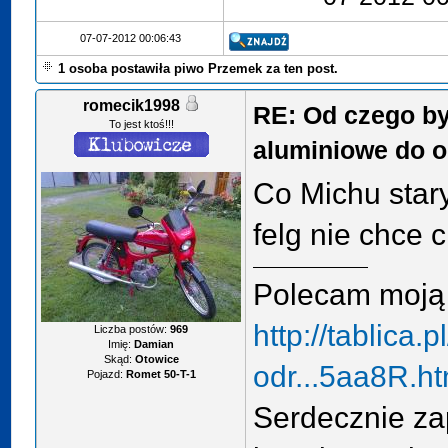
07-07-2012 00:06:43
1 osoba postawiła piwo Przemek za ten post.
romecik1998
RE: Od czego by
To jest ktoś!!!
aluminiowe do o
Co Michu star
felg nie chce c
Polecam moją t
http://tablica.
Liczba postów:
969
Imię:
Damian
Skąd:
Otowice
odr...5aa8R.ht
Pojazd:
Romet 50-T-1
Serdecznie z