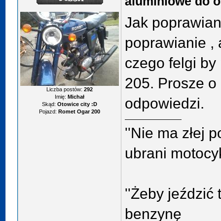
aluminiowe do o
Jak poprawiani
poprawianie , 
czego felgi b
205. Prosze o 
Liczba postów:
292
Imię:
Michał
odpowiedzi.
Skąd:
Otowice city :D
Pojazd:
Romet Ogar 200
''Nie ma złej p
ubrani motocykl
''Żeby jeździć
benzynę