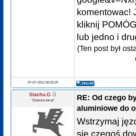
komentowac! 
kliknij POMÓG
lub jedno i dr
(Ten post był os
07-07-2012 00:43:25
Stachu.G
RE: Od czego by
"Dziecko kirca"
aluminiowe do o
Wstrzymaj jęzo
się czegoś do