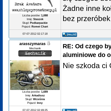
Żadne inne ko
Liczba postów:
1,088
bez przeróbek
Imię:
Staszek
Skąd:
Podkarpackie
Pojazd:
Romet Chart
07-07-2012 02:17:18
arasszymaras
RE: Od czego by
Mechanik
aluminiowe do o
Nie szkoda ci
Liczba postów:
1,689
Imię:
Arkadiusz
Skąd:
Września
Pojazd:
Inny
07-07-2012 02:49:25