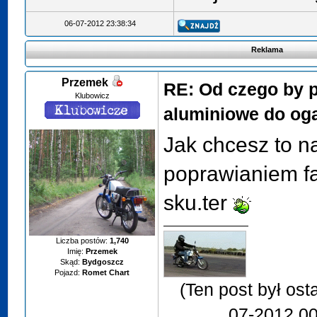
06-07-2012 23:38:34
Reklama
Przemek
RE: Od czego by p
Klubowicz
aluminiowe do og
Jak chcesz to 
poprawianiem fa
sku.ter
Liczba postów:
1,740
Imię:
Przemek
Skąd:
Bydgoszcz
Pojazd:
Romet Chart
(Ten post był os
07-2012 00