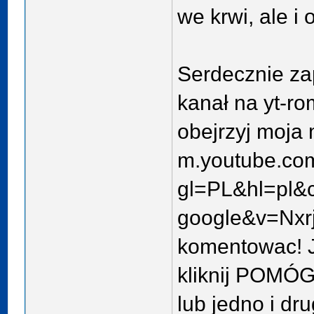
we krwi, ale i 
Serdecznie z
kanał na yt-ro
obejrzyj moja
m.youtube.co
gl=PL&hl=pl&c
google&v=Nx
komentowac! 
kliknij POMÓG
lub jedno i dr