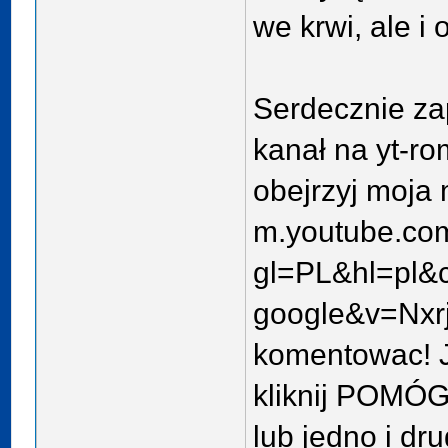
we krwi, ale i 
Serdecznie z
kanał na yt-ro
obejrzyj moja
m.youtube.co
gl=PL&hl=pl&c
google&v=Nx
komentowac! 
kliknij POMÓG
lub jedno i dr