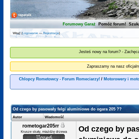
Forumowy Garaż
Pomóż forum!
Szuk
Witaj! (
Logowanie
—
Rejestracja
)
Jesteś nowy na forum? - Zachęca
Zapraszamy na nasz oficjal
Chlopcy Rometowcy - Forum Romeciarzy!
/
Motorowery i mot
Od czego by pasowały felgi aluminiowe do ogara 205 ??
Autor
Wiadomość
rometogar205rr
Od czego by pas
Krusze skały, miażdżę drzewa