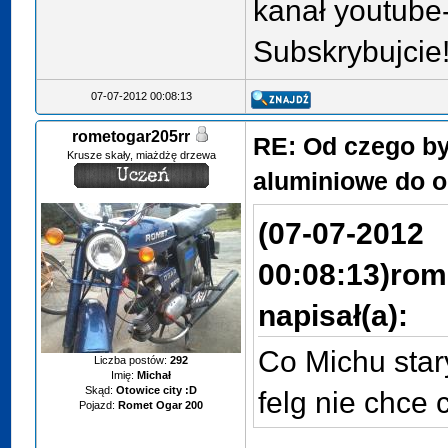
kanał youtube
Subskrybujcie!
07-07-2012 00:08:13
rometogar205rr
RE: Od czego by
Krusze skały, miażdżę drzewa
aluminiowe do o
(07-07-2012
00:08:13)
rom
napisał(a):
Co Michu star
Liczba postów:
292
Imię:
Michał
Skąd:
Otowice city :D
felg nie chce 
Pojazd:
Romet Ogar 200