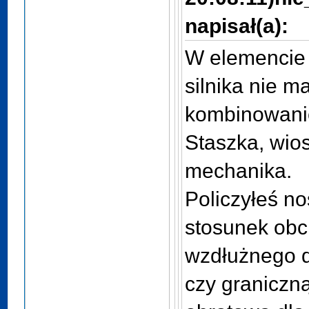
napisał(a):
W elemencie 
silnika nie m
kombinowani
Staszka, wi
mechanika.
Policzyłeś n
stosunek obc
wzdłużnego 
czy graniczn