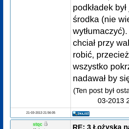
podkładek był
środka (nie wi
wytłumaczyć). 
chciał przy wa
robić, przecie
wszystko pokr
nadawał by si
(Ten post był os
03-2013 
21-03-2013 21:56:05
stqc
RE: 3 Łożyska n