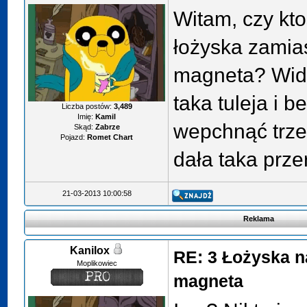
Witam, czy kt
łożyska zamias
magneta? Widz
taka tuleja i b
Liczba postów:
3,489
Imię:
Kamil
wepchnąć trzec
Skąd:
Zabrze
Pojazd:
Romet Chart
dała taka prz
21-03-2013 10:00:58
Reklama
Kanilox
RE: 3 Łożyska n
Moplikowiec
magneta