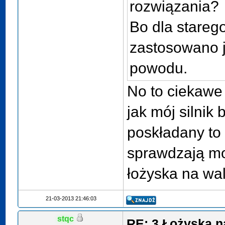
rozwiązania?
Bo dla starego
zastosowano j
powodu.
No to ciekawe 
jak mój silnik 
poskładany to 
sprawdzają mo
łożyska na wal
21-03-2013 21:46:03
stqc
RE: 3 Łożyska n