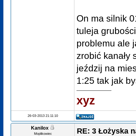
On ma silnik 0
tuleja grubośc
problemu ale j
zrobić kanały 
jeździj na mie
1:25 tak jak b
xyz
26-03-2013 21:11:10
Kanilox
RE: 3 Łożyska n
Moplikowiec