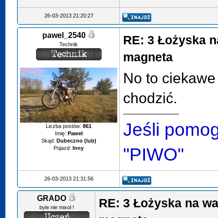
26-03-2013 21:20:27
pawel_2540
RE: 3 Łożyska n
Technik
magneta
No to ciekawe 
chodzić.
Jeśli pomo
Liczba postów:
861
Imię:
Paweł
Skąd:
Dubeczno (lub)
"PIWO"
Pojazd:
Inny
26-03-2013 21:31:56
GRADO
RE: 3 Łożyska na wa
byle nie mixol !