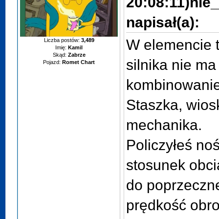
20:08:11)
nie
napisał(a):
W elemencie t
Liczba postów:
3,489
Imię:
Kamil
Skąd:
Zabrze
silnika nie ma
Pojazd:
Romet Chart
kombinowanie
Staszka, wio
mechanika.
Policzyłeś no
stosunek obc
do poprzeczn
prędkość obr