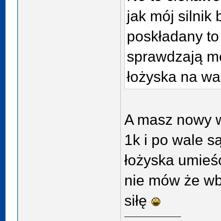
jak mój silnik
poskładany to 
sprawdzają m
łożyska na wa
A masz nowy wa
1k i po wale 
łożyska umieśc
nie mów że wb
siłę