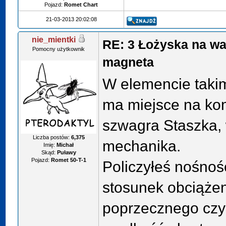
Pojazd:
Romet Chart
21-03-2013 20:02:08
nie_mientki
RE: 3 Łożyska na wa
Pomocny użytkownik
magneta
W elemencie takim 
ma miejsce na k
szwagra Staszka,
Liczba postów:
6,375
mechanika.
Imię:
Michał
Skąd:
Puławy
Pojazd:
Romet 50-T-1
Policzyłeś nośnoś
stosunek obciąże
poprzecznego czy