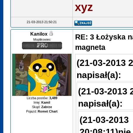
xyz
21-03-2013 21:50:21
Kanilox
RE: 3 Łożyska n
Moplikowiec
magneta
(21-03-2013 2
napisał(a):
(21-03-2013 
Liczba postów:
3,489
napisał(a):
Imię:
Kamil
Skąd:
Zabrze
Pojazd:
Romet Chart
(21-03-2013
20:08:11)
nie