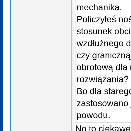
mechanika.
Policzyłeś n
stosunek obc
wzdłużnego d
czy graniczn
obrotową dla
rozwiązania?
Bo dla starego
zastosowano j
powodu.
No to ciekawe