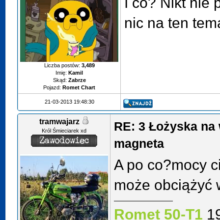
I co? Nikt nie
nic na ten tem
Liczba postów:
3,489
Imię:
Kamil
Skąd:
Zabrze
Pojazd:
Romet Chart
21-03-2013 19:48:30
tramwajarz
RE: 3 Łożyska na 
Król Śmieciarek xd
magneta
A po co?mocy ci
może obciążyć 
Romet 50-T1
1