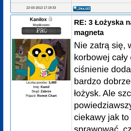
22-03-2013 17:19:33
Kanilox
RE: 3 Łożyska n
Moplikowiec
magneta
Nie zatrą się,
korbowej cały
ciśnienie doda
bardzo dobrze
Liczba postów:
3,489
Imię:
Kamil
łożysk. Ale sz
Skąd:
Zabrze
Pojazd:
Romet Chart
powiedziawsz
ciekawy jak to
sprawować. c