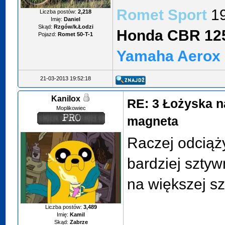
Romet Sport
1
Liczba postów:
2,218
Imię:
Daniel
Skąd:
Rzgów/k.Łodzi
Honda CBR 12
Pojazd:
Romet 50-T-1
Yamaha Aerox
21-03-2013 19:52:18
Kanilox
RE: 3 Łożyska n
Moplikowiec
magneta
Raczej odciąż
bardziej szty
na większej sz
Liczba postów:
3,489
Imię:
Kamil
Skąd:
Zabrze