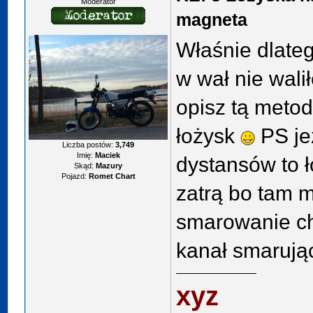
Moderator
magneta
Właśnie dlateg
w wał nie wali
opisz tą meto
łożysk
PS jeż
Liczba postów:
3,749
Imię:
Maciek
dystansów to ł
Skąd:
Mazury
Pojazd:
Romet Chart
zatrą bo tam 
smarowanie ch
kanał smarują
xyz