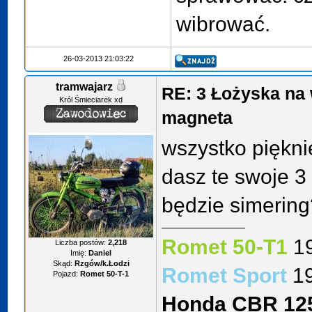
wibrować.
26-03-2013 21:03:22
tramwajarz
RE: 3 Łożyska na 
Król Śmieciarek xd
magneta
wszystko pięknie
dasz te swoje 3 
będzie simerin
Romet 50-T1
1
Liczba postów:
2,218
Imię:
Daniel
Skąd:
Rzgów/k.Łodzi
Romet Sport
1
Pojazd:
Romet 50-T-1
Honda CBR 12