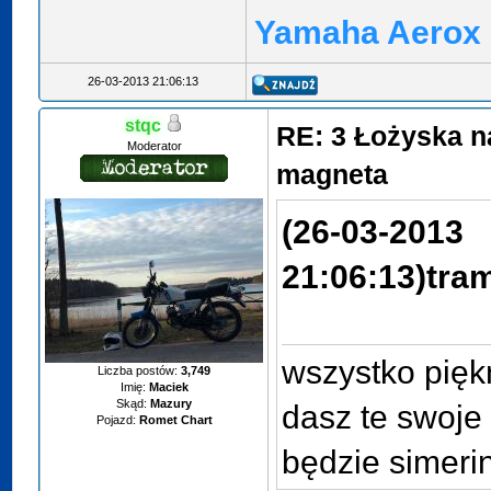
Yamaha Aerox
26-03-2013 21:06:13
stqc
RE: 3 Łożyska n
Moderator
magneta
(26-03-2013
21:06:13)
tram
wszystko piękn
Liczba postów:
3,749
Imię:
Maciek
Skąd:
Mazury
dasz te swoje 
Pojazd:
Romet Chart
będzie simeri