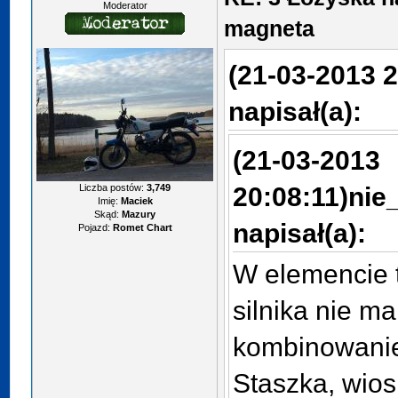
Moderator
magneta
(21-03-2013 2
napisał(a):
(21-03-2013
Liczba postów:
3,749
20:08:11)
nie
Imię:
Maciek
Skąd:
Mazury
napisał(a):
Pojazd:
Romet Chart
W elemencie t
silnika nie m
kombinowani
Staszka, wio