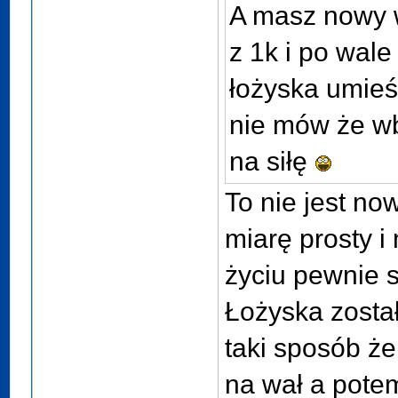
A masz nowy w
z 1k i po wal
łożyska umieś
nie mów że wb
na siłę
To nie jest now
miarę prosty i
życiu pewnie s
Łożyska zosta
taki sposób że
na wał a pote