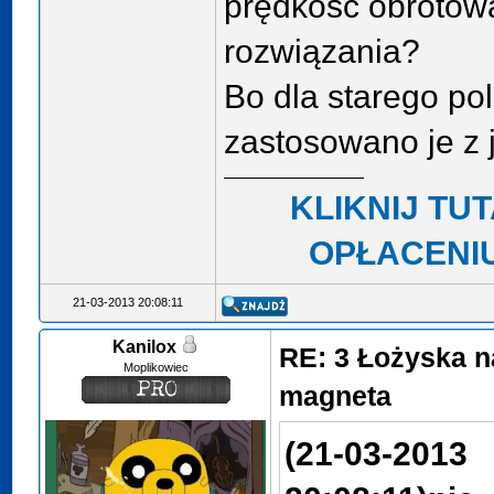
prędkość obrotow
rozwiązania?
Bo dla starego pol
zastosowano je z 
KLIKNIJ TU
OPŁACENIU
21-03-2013 20:08:11
Kanilox
RE: 3 Łożyska n
Moplikowiec
magneta
(21-03-2013