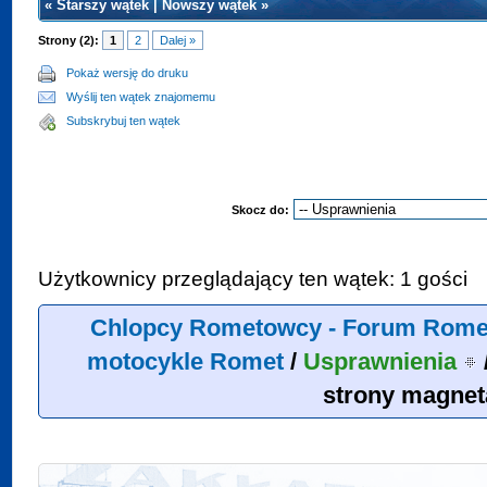
«
Starszy wątek
|
Nowszy wątek
»
Strony (2):
1
2
Dalej »
Pokaż wersję do druku
Wyślij ten wątek znajomemu
Subskrybuj ten wątek
Skocz do:
Użytkownicy przeglądający ten wątek: 1 gości
Chlopcy Rometowcy - Forum Rome
motocykle Romet
/
Usprawnienia
strony magnet