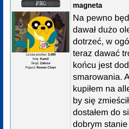
magneta
Na pewno będ
dawał dużo ole
dotrzeć, w og
teraz dawać t
Liczba postów:
3,489
Imię:
Kamil
końcu jest do
Skąd:
Zabrze
Pojazd:
Romet Chart
smarowania. A
kupiłem na all
by się zmieścił
dostałem do si
dobrym stanie 