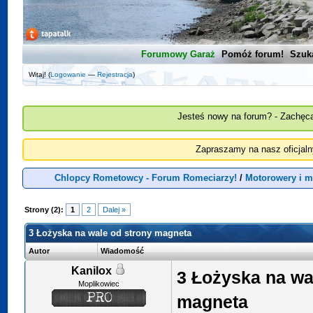
Forumowy Garaż
Pomóż forum!
Szuk
Witaj! (
Logowanie
—
Rejestracja
)
Jesteś nowy na forum? - Zachęca
Zapraszamy na nasz oficjal
Chlopcy Rometowcy - Forum Romeciarzy!
/
Motorowery i m
Strony (2):
1
2
Dalej »
3 Łożyska na wale od strony magneta
Autor
Wiadomość
Kanilox
3 Łożyska na wa
Moplikowiec
magneta