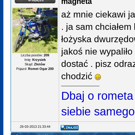
magneta
aż mnie ciekawi ja
. ja sam chciałem
łożyska dwurzędow
jakoś nie wypaliło
Liczba postów:
209
Imię:
Krzysiek
dostać . pisz odra
Skąd:
Złotów
Pojazd:
Romet Ogar 200
chodzić
Dbaj o rometa
siebie samego
26-03-2013 21:33:44