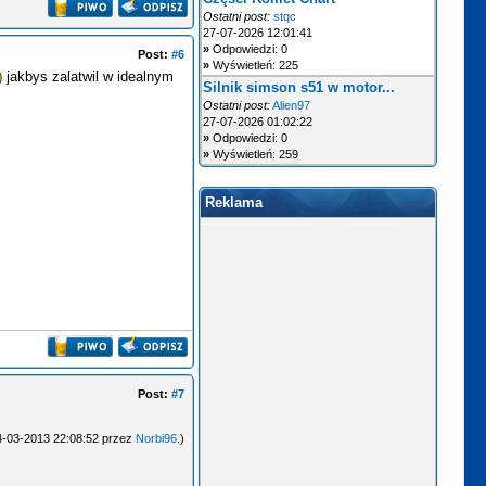
Ostatni post:
stqc
27-07-2026 12:01:41
»
Odpowiedzi: 0
Post:
#6
»
Wyświetleń: 225
jakbys zalatwil w idealnym
Silnik simson s51 w motor...
Ostatni post:
Alien97
27-07-2026 01:02:22
»
Odpowiedzi: 0
»
Wyświetleń: 259
Reklama
Post:
#7
14-03-2013 22:08:52 przez
Norbi96
.)