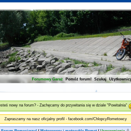
Forumowy Garaż
Pomóż forum!
Szukaj
Użytkownic
esteś nowy na forum? - Zachęcamy do przywitania się w dziale "Powitalnia"
Zapraszamy na nasz oficjalny profil - facebook.com/ChlopcyRometowcy
 Forum Romeciarzy!
/
Motorowery i motocykle Romet
/
Usprawnienia