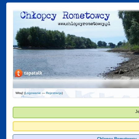
Witaj! (
Logowanie
—
Rejestracja
)
J
Chlopcy Rometowcy -