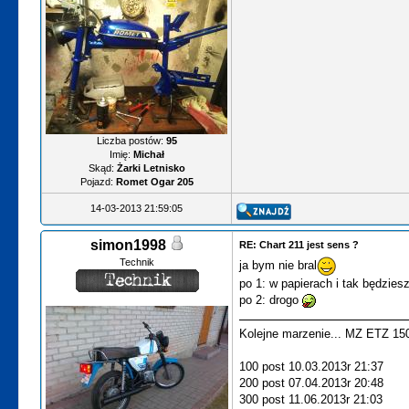
Liczba postów:
95
Imię:
Michał
Skąd:
Żarki Letnisko
Pojazd:
Romet Ogar 205
14-03-2013 21:59:05
simon1998
RE: Chart 211 jest sens ?
Technik
ja bym nie bral
po 1: w papierach i tak będzies
po 2: drogo
Kolejne marzenie... MZ ETZ 15
100 post 10.03.2013r 21:37
200 post 07.04.2013r 20:48
300 post 11.06.2013r 21:03