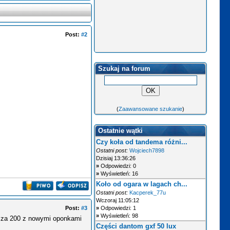
Post:
#2
Szukaj na forum
(
Zaawansowane szukanie
)
Ostatnie wątki
Czy koła od tandema różni...
Ostatni post:
Wojciech7898
Dzisiaj 13:36:26
»
Odpowiedzi: 0
»
Wyświetleń: 16
Koło od ogara w lagach ch...
Ostatni post:
Kacperek_77u
Wczoraj 11:05:12
Post:
#3
»
Odpowiedzi: 1
»
Wyświetleń: 98
em za 200 z nowymi oponkami
Części dantom gxf 50 lux