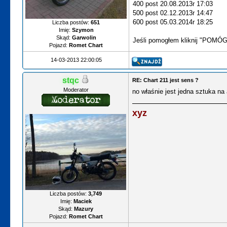
400 post 20.08.2013r 17:03
500 post 02.12.2013r 14:47
600 post 05.03.2014r 18:25
Liczba postów:
651
Imię:
Szymon
Skąd:
Garwolin
Jeśli pomogłem kliknij "POMÓ
Pojazd:
Romet Chart
14-03-2013 22:00:05
stqc
RE: Chart 211 jest sens ?
Moderator
no właśnie jest jedna sztuka na 
xyz
Liczba postów:
3,749
Imię:
Maciek
Skąd:
Mazury
Pojazd:
Romet Chart