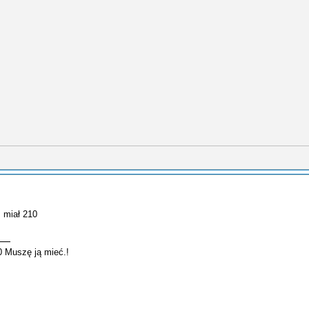
z miał 210
0 Muszę ją mieć.!