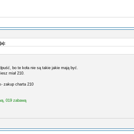
(a):
puść, bo te koła nie są takie jakie mają być.
ziesz miał 210.
k- zakup charta 210
!
wą, 019 zabawą