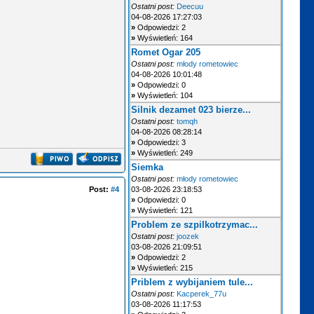
Ostatni post:
Deecuu
04-08-2026 17:27:03
»
Odpowiedzi: 2
»
Wyświetleń: 164
Romet Ogar 205
Ostatni post:
młody rometowiec
04-08-2026 10:01:48
»
Odpowiedzi: 0
»
Wyświetleń: 104
Silnik dezamet 023 bierze...
Ostatni post:
tomqh
04-08-2026 08:28:14
»
Odpowiedzi: 3
»
Wyświetleń: 249
Siemka
Ostatni post:
młody rometowiec
Post:
#4
03-08-2026 23:18:53
»
Odpowiedzi: 0
»
Wyświetleń: 121
Problem ze szpilkotrzymac...
Ostatni post:
joozek
03-08-2026 21:09:51
»
Odpowiedzi: 2
»
Wyświetleń: 215
Priblem z wybijaniem tule...
Ostatni post:
Kacperek_77u
03-08-2026 11:17:53