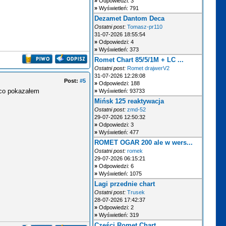
»
Odpowiedzi: 3
»
Wyświetleń: 791
Dezamet Dantom Deca
Ostatni post:
Tomasz-pr110
31-07-2026 18:55:54
»
Odpowiedzi: 4
»
Wyświetleń: 373
Romet Chart 85/5/1M + LC ...
Ostatni post:
Romet drajwerV2
31-07-2026 12:28:08
Post:
#5
»
Odpowiedzi: 188
 co pokazałem
»
Wyświetleń: 93733
Mińsk 125 reaktywacja
Ostatni post:
zmd-52
29-07-2026 12:50:32
»
Odpowiedzi: 3
»
Wyświetleń: 477
ROMET OGAR 200 ale w wers...
Ostatni post:
romek
29-07-2026 06:15:21
»
Odpowiedzi: 6
»
Wyświetleń: 1075
Lagi przednie chart
Ostatni post:
Trusek
28-07-2026 17:42:37
»
Odpowiedzi: 2
»
Wyświetleń: 319
Części Romet Chart