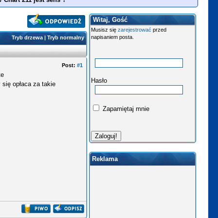
Witaj, Gość
Musisz się
zarejestrować
przed
napisaniem posta.
Tryb drzewa
|
Tryb normalny
Post:
#1
te
Hasło
się opłaca za takie
Zapamiętaj mnie
Reklama