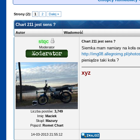
Strony (2):
1
2
Dalej »
Chart 211 jest sens ?
Autor
Wiadomość
stqc
Chart 211 jest sens ?
Moderator
Siemka mam namiary na koła od 
http://img08.allegroimg.pl/phot
pieniądze taki koła ?
xyz
Liczba postów:
3,749
Imię:
Maciek
Skąd:
Mazury
Pojazd:
Romet Chart
14-03-2013 21:55:12