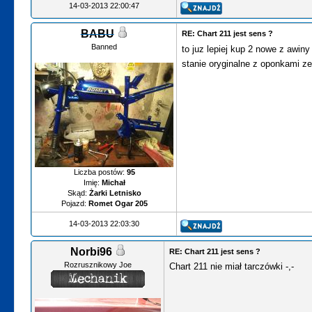
14-03-2013 22:00:47
BABU
RE: Chart 211 jest sens ?
Banned
to juz lepiej kup 2 nowe z awi
stanie oryginalne z oponkami ze
Liczba postów:
95
Imię:
Michał
Skąd:
Żarki Letnisko
Pojazd:
Romet Ogar 205
14-03-2013 22:03:30
Norbi96
RE: Chart 211 jest sens ?
Rozrusznikowy Joe
Chart 211 nie miał tarczówki -,-