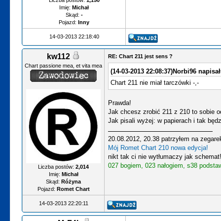
Liczba postów:
1,150
Imię:
Michał
Skąd:
-
Pojazd:
Inny
14-03-2013 22:18:40
kw112
RE: Chart 211 jest sens ?
Chart passione mea, et vita mea
(14-03-2013 22:08:37)
Norbi96 napisał
Chart 211 nie miał tarczówki -,-
Prawda!
Jak chcesz zrobić 211 z 210 to sobie od
Jak pisali wyżej: w papierach i tak będ
20.08.2012, 20.38 patrzyłem na zegare
Mój Romet Chart 210 nowa edycja!
nikt tak ci nie wytłumaczy jak schemat
027 bogiem, 023 nałogiem, s38 podsta
Liczba postów:
2,014
Imię:
Michał
Skąd:
Różyna
Pojazd:
Romet Chart
14-03-2013 22:20:11