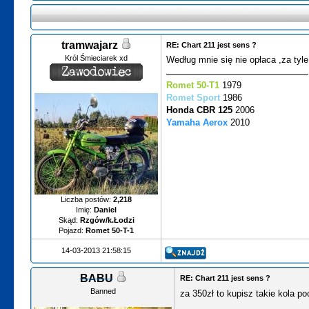
tramwajarz
RE: Chart 211 jest sens ?
Król Śmieciarek xd
Według mnie się nie opłaca ,za tyle
Romet 50-T1
1979
Romet Sport
1986
Honda CBR 125
2006
Yamaha Aerox
2010
Liczba postów:
2,218
Imię:
Daniel
Skąd:
Rzgów/k.Łodzi
Pojazd:
Romet 50-T-1
14-03-2013 21:58:15
BABU
RE: Chart 211 jest sens ?
Banned
za 350zł to kupisz takie kola p