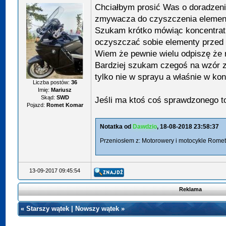
Chciałbym prosić Was o doradzeni
zmywacza do czyszczenia element
Szukam krótko mówiąc koncentrat
oczyszczać sobie elementy przed 
Wiem że pewnie wielu odpiszę że r
Bardziej szukam czegoś na wzór 
tylko nie w sprayu a właśnie w kon
Liczba postów:
36
Imię:
Mariusz
Skąd:
SWD
Jeśli ma ktoś coś sprawdzonego to
Pojazd:
Romet Komar
Notatka od
Dawdzio
, 18-08-2018 23:58:37
Przeniosłem z: Motorowery i motocykle Romet 
13-09-2017 09:45:54
Reklama
«
Starszy wątek
|
Nowszy wątek
»