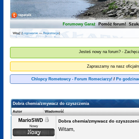
Forumowy Garaż
Pomóż forum!
Szuk
Witaj! (
Logowanie
—
Rejestracja
)
Jesteś nowy na forum? - Zachęca
Zapraszamy na nasz oficjal
Chlopcy Rometowcy - Forum Romeciarzy!
/
Po godzina
Dobra chemia/zmywacz do czyszczenia
Autor
Wiadomość
MarioSWD
Dobra chemia/zmywacz do czyszczeni
Nowy
Witam,