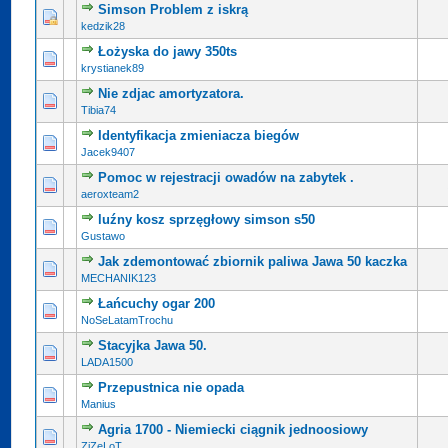
Simson Problem z iskrą
kedzik28
Łożyska do jawy 350ts
krystianek89
Nie zdjac amortyzatora.
Tibia74
Identyfikacja zmieniacza biegów
Jacek9407
Pomoc w rejestracji owadów na zabytek .
aeroxteam2
luźny kosz sprzęgłowy simson s50
Gustawo
Jak zdemontować zbiornik paliwa Jawa 50 kaczka
MECHANIK123
Łańcuchy ogar 200
NoSeLatamTrochu
Stacyjka Jawa 50.
LADA1500
Przepustnica nie opada
Manius
Agria 1700 - Niemiecki ciągnik jednoosiowy
ZiZeLoT