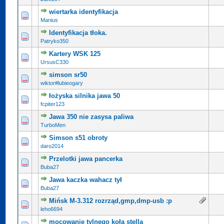
wiertarka identyfikacja
Manius
Identyfikacja tłoka.
Patryko350
Kartery WSK 125
UrsusC330
simson sr50
wiktor#lubieogary
łożyska silnika jawa 50
fcpiter123
Jawa 350 nie zasysa paliwa
TurboMen
Simson s51 obroty
daro2014
Przelotki jawa pancerka
Buba27
Jawa kaczka wahacz tył
Buba27
Mińsk M-3.312 rozrząd,gmp,dmp-usb :p
leho6694
mocowanie tylnego koła stella