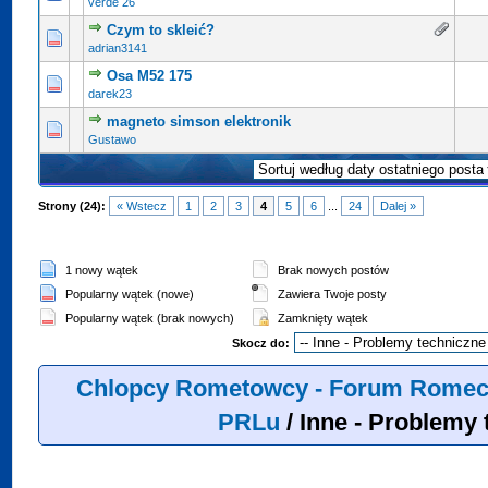
verde 26
Czym to skleić?
adrian3141
Osa M52 175
darek23
magneto simson elektronik
Gustawo
Strony (24):
« Wstecz
1
2
3
4
5
6
...
24
Dalej »
1 nowy wątek
Brak nowych postów
Popularny wątek (nowe)
Zawiera Twoje posty
Popularny wątek (brak nowych)
Zamknięty wątek
Skocz do:
Chlopcy Rometowcy - Forum Romeci
PRLu
/
Inne - Problemy 