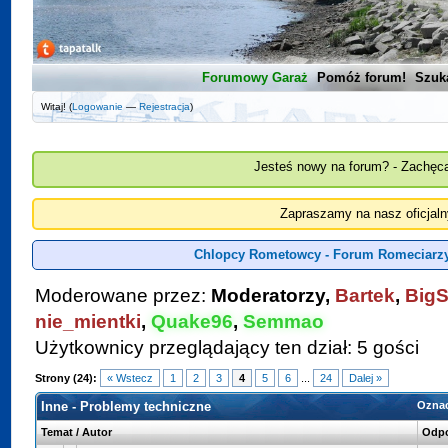
Forumowy Garaż
Pomóż forum!
Szuk
Witaj! (
Logowanie
—
Rejestracja
)
Jesteś nowy na forum? - Zachęca
Zapraszamy na nasz oficjal
Chlopcy Rometowcy - Forum Romeciarzy
Moderowane przez:
Moderatorzy,
Bartek
,
BigS
nie_mientki
,
Quake96
,
Semmao
Użytkownicy przeglądający ten dział: 5 gości
Strony (24):
« Wstecz
1
2
3
4
5
6
...
24
Dalej »
Inne - Problemy techniczne
Oznac
Temat
/
Autor
Odpo