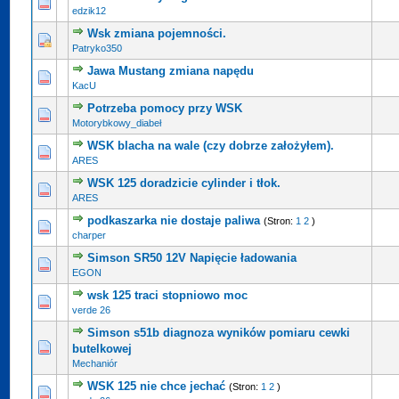
edzik12
Wsk zmiana pojemności.
Patryko350
Jawa Mustang zmiana napędu
KacU
Potrzeba pomocy przy WSK
Motorybkowy_diabeł
WSK blacha na wale (czy dobrze założyłem).
ARES
WSK 125 doradzicie cylinder i tłok.
ARES
podkaszarka nie dostaje paliwa
(Stron:
1
2
)
charper
Simson SR50 12V Napięcie ładowania
EGON
wsk 125 traci stopniowo moc
verde 26
Simson s51b diagnoza wyników pomiaru cewki
butelkowej
Mechaniór
WSK 125 nie chce jechać
(Stron:
1
2
)