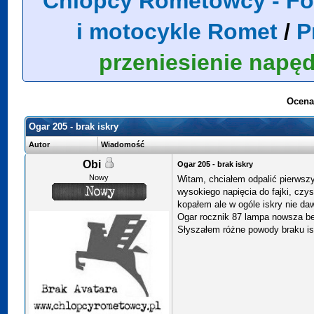
Chlopcy Rometowcy - Fo
i motocykle Romet
/
P
przeniesienie napę
Ocena
Ogar 205 - brak iskry
Autor
Wiadomość
Obi
Ogar 205 - brak iskry
Nowy
Witam, chciałem odpalić pierwsz
wysokiego napięcia do fajki, czy
kopałem ale w ogóle iskry nie da
Ogar rocznik 87 lampa nowsza b
Słyszałem różne powody braku is