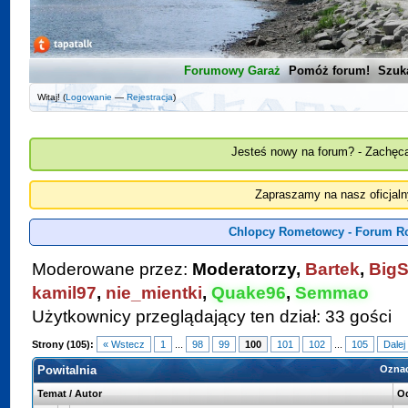
Forumowy Garaż
Pomóż forum!
Szuk
Witaj! (
Logowanie
—
Rejestracja
)
Jesteś nowy na forum? - Zachęca
Zapraszamy na nasz oficjal
Chlopcy Rometowcy - Forum R
Moderowane przez:
Moderatorzy,
Bartek
,
BigS
kamil97
,
nie_mientki
,
Quake96
,
Semmao
Użytkownicy przeglądający ten dział: 33 gości
Strony (105):
« Wstecz
1
...
98
99
100
101
102
...
105
Dalej
Powitalnia
Oznac
Temat
/
Autor
O