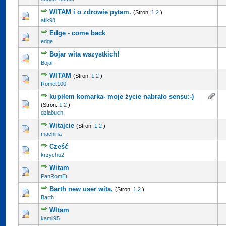
WITAM i o zdrowie pytam.
(Stron:
1
2
)
afik98
Edge - come back
edge
Bojar wita wszystkich!
Bojar
WITAM
(Stron:
1
2
)
Romet100
kupiłem komarka- moje życie nabrało sensu:-)
(Stron:
1
2
)
dziabuch
Witajcie
(Stron:
1
2
)
machina
Cześć
krzychu2
Witam
PanRomEt
Barth new user wita,
(Stron:
1
2
)
Barth
WItam
kamil95