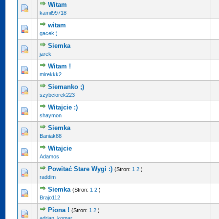
Witam
kamil99718
witam
gacek:)
Siemka
jarek
Witam !
mirekkk2
Siemanko ;)
szybciorek223
Witajcie :)
shaymon
Siemka
Baniak88
Witajcie
Adamos
Powitać Stare Wygi :)
(Stron:
1
2
)
raddim
Siemka
(Stron:
1
2
)
Brajo112
Piona !
(Stron:
1
2
)
adrian_komar