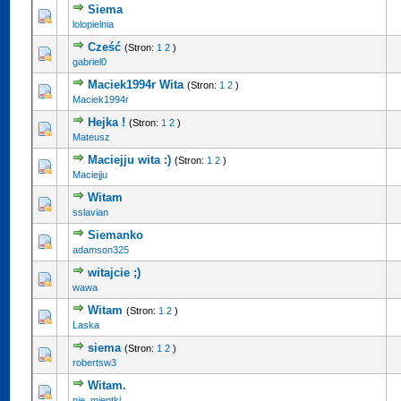
Siema
lolopielnia
Cześć
(Stron:
1
2
)
gabriel0
Maciek1994r Wita
(Stron:
1
2
)
Maciek1994r
Hejka !
(Stron:
1
2
)
Mateusz
Maciejju wita :)
(Stron:
1
2
)
Maciejju
Witam
sslavian
Siemanko
adamson325
witajcie ;)
wawa
Witam
(Stron:
1
2
)
Laska
siema
(Stron:
1
2
)
robertsw3
Witam.
nie_mientki