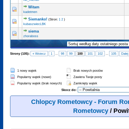
Witam
kadetmen
Siemanko!
(Stron:
1
2
)
kubaszwiecLBK
siema
zhoraboss
Strony (105):
« Wstecz
1
...
98
99
100
101
102
...
105
Dalej
1 nowy wątek
Brak nowych postów
Popularny wątek (nowe)
Zawiera Twoje posty
Popularny wątek (brak nowych)
Zamknięty wątek
Skocz do:
Chlopcy Rometowcy - Forum Ro
Rometowcy
/
Powit