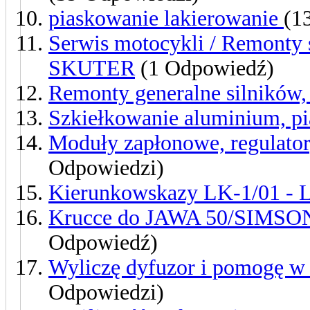
piaskowanie lakierowanie
(1
Serwis motocykli / Remont
SKUTER
(1 Odpowiedź)
Remonty generalne silników,
Szkiełkowanie aluminium, p
Moduły zapłonowe, regulatory
Odpowiedzi)
Kierunkowskazy LK-1/01 -
Krucce do JAWA 50/SIMSON 
Odpowiedź)
Wyliczę dyfuzor i pomogę 
Odpowiedzi)