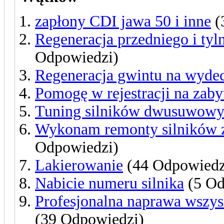
zapłony CDI jawa 50 i inne
(
Regeneracja przedniego i ty
Odpowiedzi)
Regeneracja gwintu na wydec
Pomogę w rejestracji na zaby
Tuning silników dwusuwow
Wykonam remonty silników z
Odpowiedzi)
Lakierowanie
(44 Odpowiedz
Nabicie numeru silnika
(5 Od
Profesjonalna naprawa wsz
(39 Odpowiedzi)