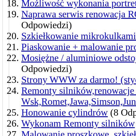
Możliwość wykonania portre
Naprawa serwis renowacj
Odpowiedzi)
Szkiełkowanie mikrokulkami
Piaskowanie + malowanie p
Mosiężne / aluminiowe odst
Odpowiedzi)
Strony WWW za darmo! (sty
Remonty silników,renowacje
Wsk,Romet,Jawa,Simson,Ju
Honowanie cylindrów
(8 Odp
Wykonam Remonty silników
Malowanie proszkowe, szkie